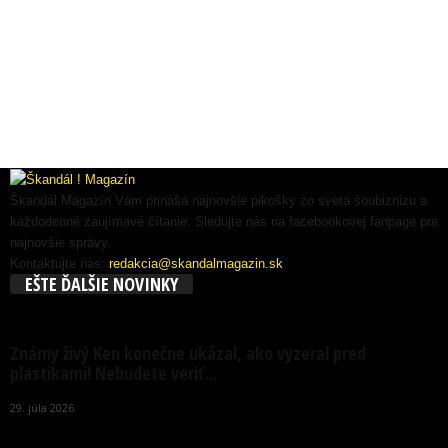
Škandál Magazín Vám prináša najnovšie pikošky zo sveta šoubiznizu a
každodenné zaujímavé čítanie. Sledujte nás na facebookovej fanpage pre
najnovšie správy.
Kontaktujte nás:
redakcia@skandalmagazin.sk
EŠTE ĎALŠIE NOVINKY
Známy živý Ken konečne ukázal, ako vyzeral pred
plastikami! Nebudete veriť...
29. júla 2026