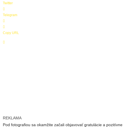
Twitter
z
í
Telegram
n
Copy URL
REKLAMA
Pod fotografiou sa okamžite začali objavovať gratulácie a pozitívne