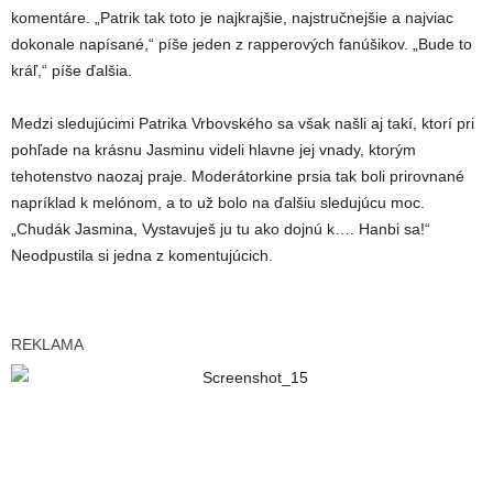
komentáre. „Patrik tak toto je najkrajšie, najstručnejšie a najviac
dokonale napísané,“ píše jeden z rapperových fanúšikov. „Bude to
kráľ,“ píše ďalšia.
Medzi sledujúcimi Patrika Vrbovského sa však našli aj takí, ktorí pri
pohľade na krásnu Jasminu videli hlavne jej vnady, ktorým
tehotenstvo naozaj praje. Moderátorkine prsia tak boli prirovnané
napríklad k melónom, a to už bolo na ďalšiu sledujúcu moc.
„Chudák Jasmina, Vystavuješ ju tu ako dojnú k…. Hanbi sa!“
Neodpustila si jedna z komentujúcich.
REKLAMA