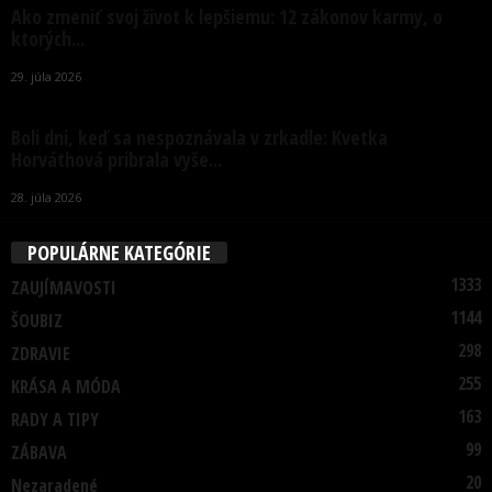
Ako zmeniť svoj život k lepšiemu: 12 zákonov karmy, o
ktorých...
29. júla 2026
Boli dni, keď sa nespoznávala v zrkadle: Kvetka
Horváthová pribrala vyše...
28. júla 2026
POPULÁRNE KATEGÓRIE
1333
ZAUJÍMAVOSTI
1144
ŠOUBIZ
298
ZDRAVIE
255
KRÁSA A MÓDA
163
RADY A TIPY
99
ZÁBAVA
20
Nezaradené