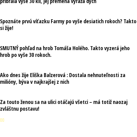
pribrala vyše 30 kíl, jej premena vyráža dych
Spoznáte prvú víťazku Farmy po vyše desiatich rokoch? Takto
si žije!
SMUTNÝ pohľad na hrob Tomáša Holého. Takto vyzerá jeho
hrob po vyše 30 rokoch.
Ako dnes žije Eliška Balzerová : Dostala nehnuteľnosti za
milióny, býva v najkrajšej z nich
Za touto ženou sa na ulici otáčajú všetci – má totiž naozaj
zvláštnu postavu!