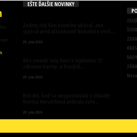
EŠTE ĎALŠIE NOVINKY
PO
ZAUJ
Známy živý Ken konečne ukázal, ako
ošky
ŠOUB
vyzeral pred plastikami! Nebudete veriť...
ZDRA
e pre
29. júla 2026
KRÁS
sk
RADY
Ako zmeniť svoj život k lepšiemu: 12
zákonov karmy, o ktorých...
ZÁB
Neza
29. júla 2026
Boli dni, keď sa nespoznávala v zrkadle:
Kvetka Horváthová pribrala vyše...
28. júla 2026