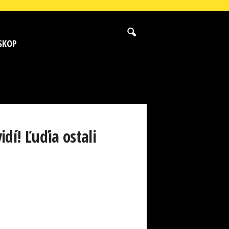
SKOP
dí! Ľuďia ostali