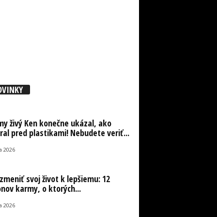
OVINKY
y živý Ken konečne ukázal, ako
ral pred plastikami! Nebudete veriť...
la 2026
zmeniť svoj život k lepšiemu: 12
nov karmy, o ktorých...
la 2026