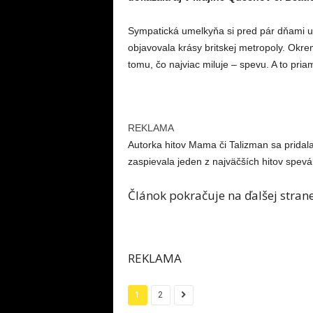
Sympatická umelkyňa si pred pár dňami ur
objavovala krásy britskej metropoly. Okr
tomu, čo najviac miluje – spevu. A to pria
REKLAMA
Autorka hitov Mama či Talizman sa pridal
zaspievala jeden z najväčších hitov spevá
Článok pokračuje na ďalšej stran
REKLAMA
1
2