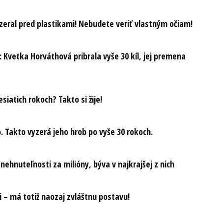
zeral pred plastikami! Nebudete veriť vlastným očiam!
: Kvetka Horváthová pribrala vyše 30 kíl, jej premena
iatich rokoch? Takto si žije!
Takto vyzerá jeho hrob po vyše 30 rokoch.
 nehnuteľnosti za milióny, býva v najkrajšej z nich
i – má totiž naozaj zvláštnu postavu!