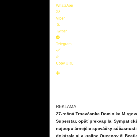
WhatsApp
Viber
Twitter
Telegram
Copy URL
REKLAMA
27-ročná Trnavčanka Dominika Mirgová, 
Superstar, opäť prekvapila. Sympatic
najpopulárnejšie speváčky súčasnosti
dokázala aj v krajine Queenov či Beatl