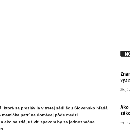
N
Znám
vyze
29. jú
Ako 
ktorá sa preslávila v tretej sérii šou Slovensko hľadá
záko
ká mamička patrí na domácej pôde medzi
 a ako sa zdá, uživiť spevom by sa jednoznačne
29. jú
es.