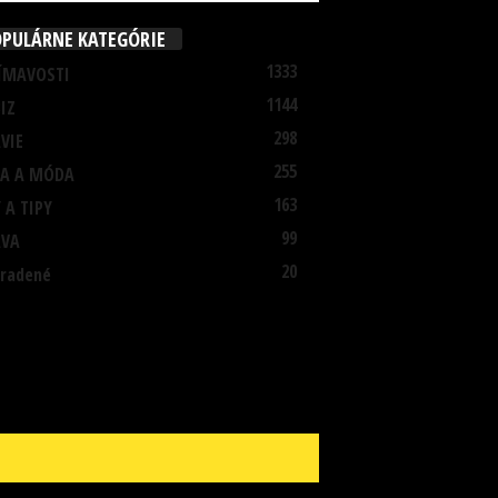
PULÁRNE KATEGÓRIE
1333
ÍMAVOSTI
1144
IZ
298
VIE
255
A A MÓDA
163
 A TIPY
99
AVA
20
radené