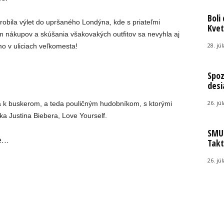
Boli
obila výlet do upršaného Londýna, kde s priateľmi
Kvet
em nákupov a skúšania všakovakých outfitov sa nevyhla aj
28. jú
mo v uliciach veľkomesta!
Spoz
desi
26. jú
a k buskerom, a teda pouličným hudobníkom, s ktorými
ka Justina Biebera, Love Yourself.
SMUT
e…
Takt
26. jú