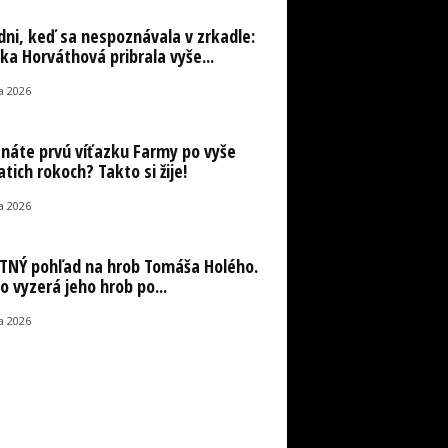
 dni, keď sa nespoznávala v zrkadle:
ka Horváthová pribrala vyše...
la 2026
náte prvú víťazku Farmy po vyše
atich rokoch? Takto si žije!
la 2026
NÝ pohľad na hrob Tomáša Holého.
o vyzerá jeho hrob po...
la 2026