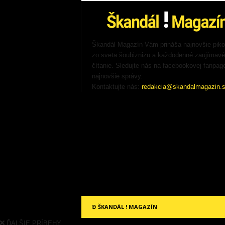
Škandál Magazín Vám prináša najnovšie pik
zo sveta šoubiznizu a každodenné zaujímavé
čítanie. Sledujte nás na facebookovej fanpag
najnovšie správy.
Kontaktujte nás:
redakcia@skandalmagazin.
© ŠKANDÁL ! MAGAZÍN
ĎALŠIE PRÍBEHY