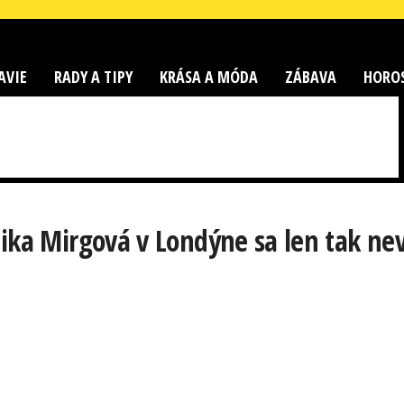
AVIE
RADY A TIPY
KRÁSA A MÓDA
ZÁBAVA
HORO
ika Mirgová v Londýne sa len tak nevi