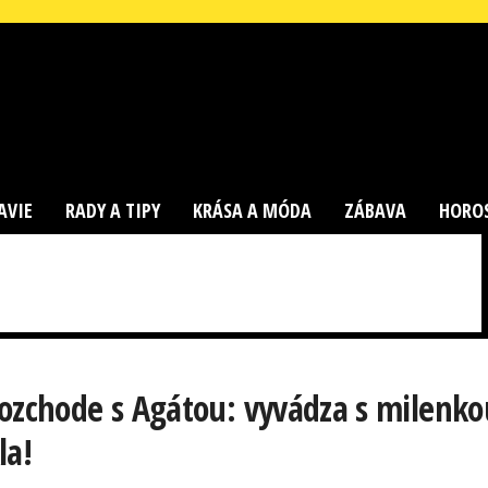
AVIE
RADY A TIPY
KRÁSA A MÓDA
ZÁBAVA
HORO
rozchode s Agátou: vyvádza s milenko
la!