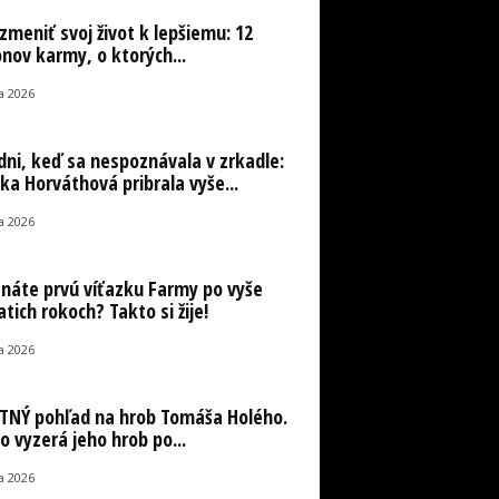
zmeniť svoj život k lepšiemu: 12
nov karmy, o ktorých...
la 2026
 dni, keď sa nespoznávala v zrkadle:
ka Horváthová pribrala vyše...
la 2026
náte prvú víťazku Farmy po vyše
atich rokoch? Takto si žije!
la 2026
NÝ pohľad na hrob Tomáša Holého.
o vyzerá jeho hrob po...
la 2026