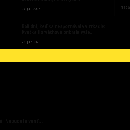
Neza
29. júla 2026
Boli dni, keď sa nespoznávala v zrkadle:
Kvetka Horváthová pribrala vyše...
28. júla 2026
i! Nebudete veriť...