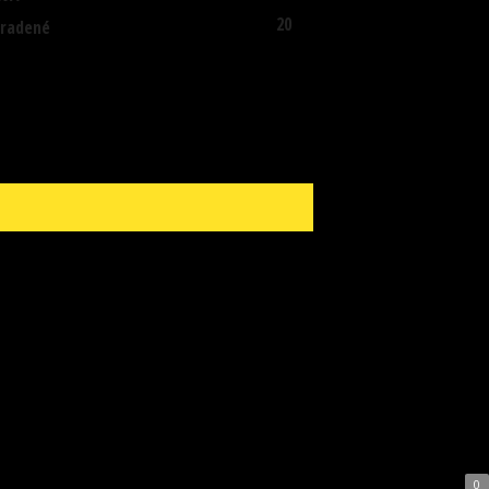
20
radené
0