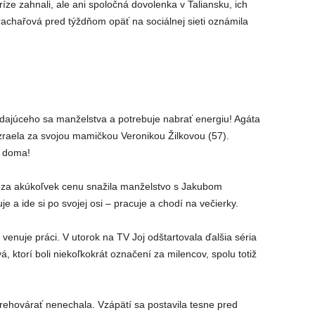
íze zahnali, ale ani spoločná dovolenka v Taliansku, ich
rachařová pred týždňom opäť na sociálnej sieti oznámila
dajúceho sa manželstva a potrebuje nabrať energiu! Agáta
Izraela za svojou mamičkou Veronikou Žilkovou (57).
e doma!
 za akúkoľvek cenu snažila manželstvo s Jakubom
e a ide si po svojej osi – pracuje a chodí na večierky.
venuje práci. V utorok na TV Joj odštartovala ďalšia séria
 ktorí boli niekoľkokrát označení za milencov, spolu totiž
prehovárať nenechala. Vzápätí sa postavila tesne pred