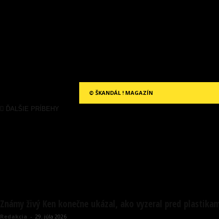
© ŠKANDÁL ! MAGAZÍN
ĎALŠIE PRÍBEHY
Známy živý Ken konečne ukázal, ako vyzeral pred plastikam
Redakcia
-
29. júla 2026