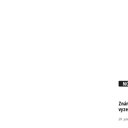
N
Znám
vyze
29. jú