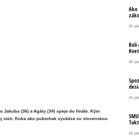
Ako 
záko
29. jú
Boli
Kvet
28. jú
Spoz
desi
26. jú
 Jakuba (36) a Agáty (34) speje do finále. Kým
SMUT
ej sieti, Kuba ako pubertiak vyvádza so slovenskou
Takt
26. jú