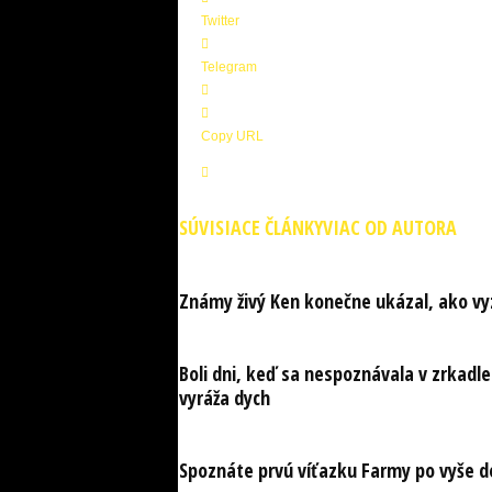
Twitter
Telegram
Copy URL
SÚVISIACE ČLÁNKY
VIAC OD AUTORA
Známy živý Ken konečne ukázal, ako vy
Boli dni, keď sa nespoznávala v zrkadle
vyráža dych
Spoznáte prvú víťazku Farmy po vyše des