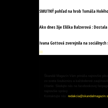
SMUTNÝ pohľad na hrob Tomáša Holého. 
Ako dnes žije Eliška Balzerová : Dostala
Ivana Gottová zverejnila na sociálnych 
Škandál Magazín Vám prináša najnovšie pik
zo sveta šoubiznizu a každodenné zaujímavé
čítanie. Sledujte nás na facebookovej fanpag
najnovšie správy.
Kontaktujte nás:
redakcia@skandalmagazin.