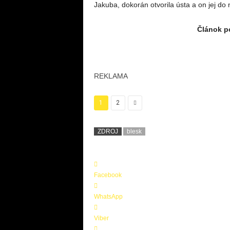
Jakuba, dokorán otvorila ústa a on jej do 
Článok po
REKLAMA
1
2
ZDROJ
blesk
Facebook
WhatsApp
Viber