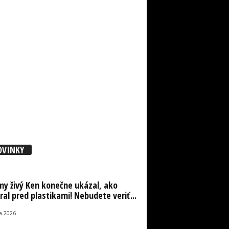
OVINKY
y živý Ken konečne ukázal, ako
ral pred plastikami! Nebudete veriť...
la 2026