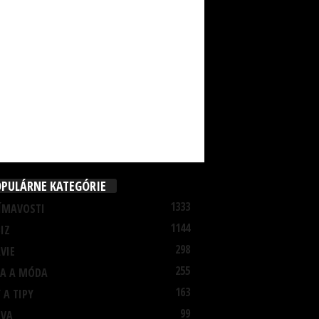
PULÁRNE KATEGÓRIE
1333
ÍMAVOSTI
1144
IZ
298
VIE
255
A A MÓDA
163
 A TIPY
99
AVA