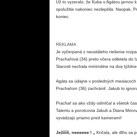
Už to vyzeralo, že Kuba s Agátou jarnou kr
spolužitie nakoniec nezlepšila. Naopak, P
koniec.
REKLAMA
Je vyčerpaná z neustáleho riešenia rozpa
Prachařová (34) preto včera odletela do 
Starosti nechala minimálne na dva týždn
Agáta sa údajne v posledných mesiacoch
Prachařom (36) zachrániť. Jakub to ignoruj
Prachař sa ako vždy odmlčal a všetok čas 
Talentu a porotcovia Jakub a Diana Mórová,
vyvádzajú priamo pred kamerami!
Ježíííš, neeeeee ! „
Kričala, ale dlho sa 