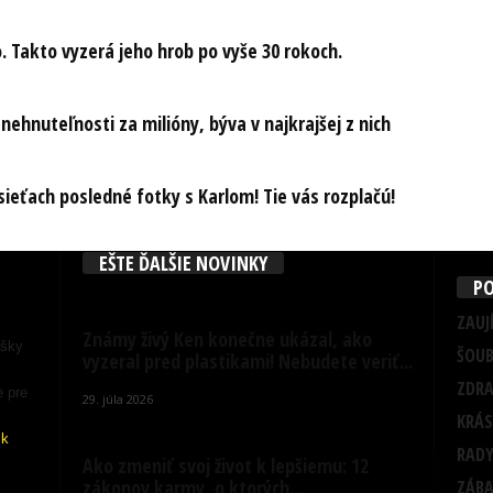
Takto vyzerá jeho hrob po vyše 30 rokoch.
 nehnuteľnosti za milióny, býva v najkrajšej z nich
sieťach posledné fotky s Karlom! Tie vás rozplačú!
EŠTE ĎALŠIE NOVINKY
PO
ZAUJ
Známy živý Ken konečne ukázal, ako
ošky
ŠOUB
vyzeral pred plastikami! Nebudete veriť...
ZDRA
e pre
29. júla 2026
KRÁS
sk
RADY
Ako zmeniť svoj život k lepšiemu: 12
zákonov karmy, o ktorých...
ZÁB