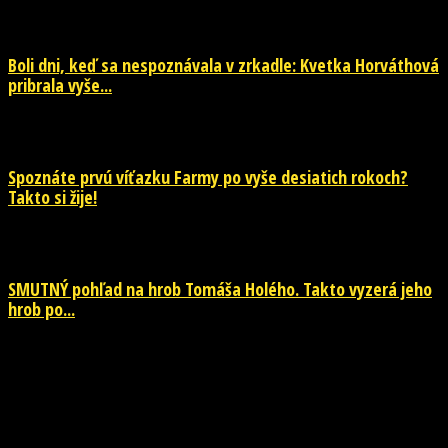
29. júla 2026
Boli dni, keď sa nespoznávala v zrkadle: Kvetka Horváthová
pribrala vyše...
28. júla 2026
Spoznáte prvú víťazku Farmy po vyše desiatich rokoch?
Takto si žije!
26. júla 2026
SMUTNÝ pohľad na hrob Tomáša Holého. Takto vyzerá jeho
hrob po...
26. júla 2026