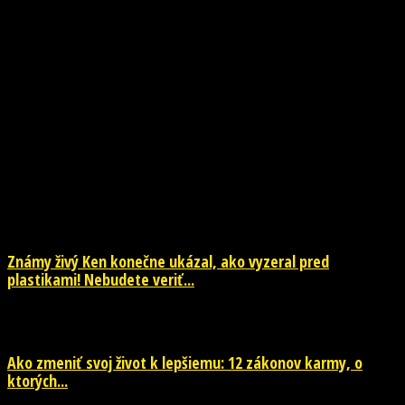
NOVINKY
Známy živý Ken konečne ukázal, ako vyzeral pred
plastikami! Nebudete veriť...
29. júla 2026
Ako zmeniť svoj život k lepšiemu: 12 zákonov karmy, o
ktorých...