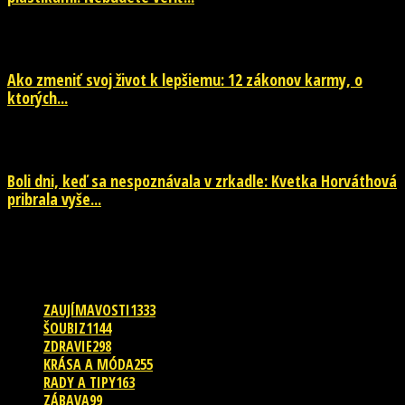
29. júla 2026
Ako zmeniť svoj život k lepšiemu: 12 zákonov karmy, o
ktorých...
29. júla 2026
Boli dni, keď sa nespoznávala v zrkadle: Kvetka Horváthová
pribrala vyše...
28. júla 2026
POPULÁRNE KATEGÓRIE
ZAUJÍMAVOSTI
1333
ŠOUBIZ
1144
ZDRAVIE
298
KRÁSA A MÓDA
255
RADY A TIPY
163
ZÁBAVA
99