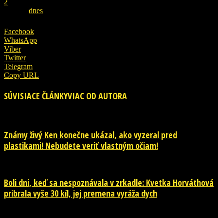
2
ZDROJ
dnes
Facebook
WhatsApp
Viber
Twitter
Telegram
Copy URL
SÚVISIACE ČLÁNKY
VIAC OD AUTORA
Známy živý Ken konečne ukázal, ako vyzeral pred
plastikami! Nebudete veriť vlastným očiam!
Boli dni, keď sa nespoznávala v zrkadle: Kvetka Horváthová
pribrala vyše 30 kíl, jej premena vyráža dych