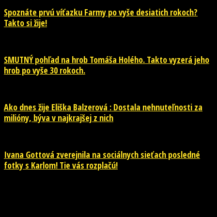
Spoznáte prvú víťazku Farmy po vyše desiatich rokoch?
Takto si žije!
SMUTNÝ pohľad na hrob Tomáša Holého. Takto vyzerá jeho
hrob po vyše 30 rokoch.
Ako dnes žije Eliška Balzerová : Dostala nehnuteľnosti za
milióny, býva v najkrajšej z nich
Ivana Gottová zverejnila na sociálnych sieťach posledné
fotky s Karlom! Tie vás rozplačú!