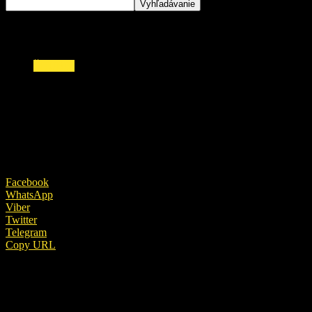
ŠOUBIZ
Českí fanúšikovia v slzách: ZOMREL obľúbený
hudobník a spevák!
1. novembra 2022
Facebook
WhatsApp
Viber
Twitter
Telegram
Copy URL