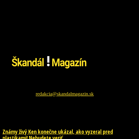
Škandál Magazín Vám prináša najnovšie pikošky zo sveta
šoubiznizu a každodenné zaujímavé čítanie. Sledujte nás na
facebookovej fanpage pre najnovšie správy.
Kontaktujte nás:
redakcia@skandalmagazin.sk
EŠTE ĎALŠIE NOVINKY
Známy živý Ken konečne ukázal, ako vyzeral pred
plastikami! Nebudete veriť...