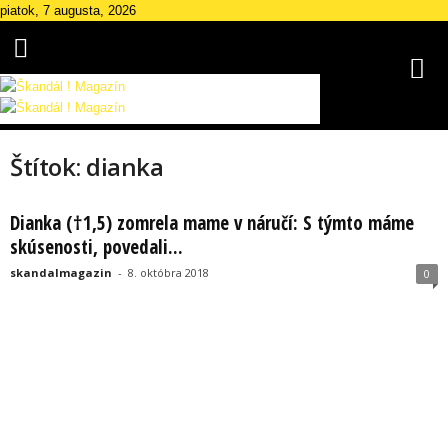
piatok, 7 augusta, 2026
Š
k
Štítok: dianka
a
n
d
Dianka (†1,5) zomrela mame v náručí: S týmto máme
á
skúsenosti, povedali...
l
skandalmagazin
-
8. októbra 2018
0
M
a
g
a
z
í
n