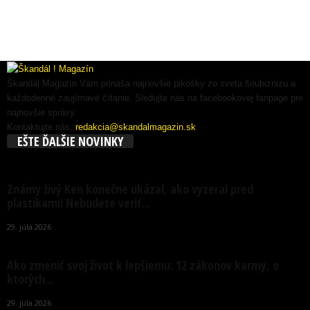
Škandál Magazín Vám prináša najnovšie pikošky zo sveta šoubiznizu a
každodenné zaujímavé čítanie. Sledujte nás na facebookovej fanpage pre
najnovšie správy.
Kontaktujte nás:
redakcia@skandalmagazin.sk
EŠTE ĎALŠIE NOVINKY
Známy živý Ken konečne ukázal, ako vyzeral pred
plastikami! Nebudete veriť...
29. júla 2026
Ako zmeniť svoj život k lepšiemu: 12 zákonov karmy, o
ktorých...
29. júla 2026