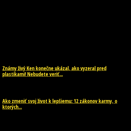
NOVINKY
Známy živý Ken konečne ukázal, ako vyzeral pred
plastikami! Nebudete veriť...
29. júla 2026
Ako zmeniť svoj život k lepšiemu: 12 zákonov karmy, o
ktorých...
29. júla 2026