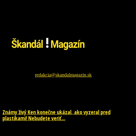
Škandál Magazín Vám prináša najnovšie pikošky zo sveta
šoubiznizu a každodenné zaujímavé čítanie. Sledujte nás na
facebookovej fanpage pre najnovšie správy.
Kontaktujte nás:
redakcia@skandalmagazin.sk
EŠTE ĎALŠIE NOVINKY
Známy živý Ken konečne ukázal, ako vyzeral pred
plastikami! Nebudete veriť...
29. júla 2026