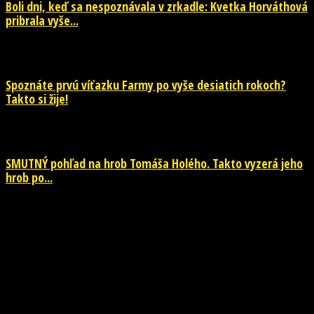
Boli dni, keď sa nespoznávala v zrkadle: Kvetka Horváthová
pribrala vyše...
28. júla 2026
Spoznáte prvú víťazku Farmy po vyše desiatich rokoch?
Takto si žije!
26. júla 2026
SMUTNÝ pohľad na hrob Tomáša Holého. Takto vyzerá jeho
hrob po...
26. júla 2026