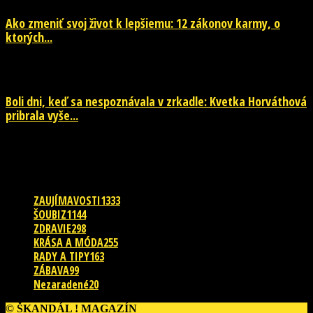
Ako zmeniť svoj život k lepšiemu: 12 zákonov karmy, o
ktorých...
29. júla 2026
Boli dni, keď sa nespoznávala v zrkadle: Kvetka Horváthová
pribrala vyše...
28. júla 2026
POPULÁRNE KATEGÓRIE
ZAUJÍMAVOSTI
1333
ŠOUBIZ
1144
ZDRAVIE
298
KRÁSA A MÓDA
255
RADY A TIPY
163
ZÁBAVA
99
Nezaradené
20
© ŠKANDÁL ! MAGAZÍN