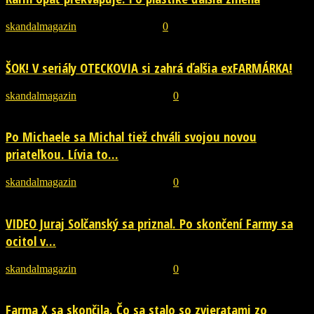
skandalmagazin
-
19. januára 2019
0
ŠOK! V seriály OTECKOVIA si zahrá ďalšia exFARMÁRKA!
skandalmagazin
-
21. decembra 2018
0
Po Michaele sa Michal tiež chváli svojou novou
priateľkou. Lívia to...
skandalmagazin
-
19. decembra 2018
0
VIDEO Juraj Solčanský sa priznal. Po skončení Farmy sa
ocitol v...
skandalmagazin
-
12. decembra 2018
0
Farma X sa skončila. Čo sa stalo so zvieratami zo