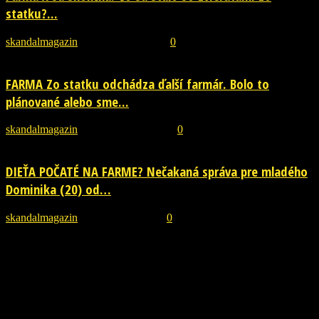
statku?...
skandalmagazin
-
9. decembra 2018
0
FARMA Zo statku odchádza ďalší farmár. Bolo to
plánované alebo sme...
skandalmagazin
-
10. novembra 2018
0
DIEŤA POČATÉ NA FARME? Nečakaná správa pre mladého
Dominika (20) od…
skandalmagazin
-
21. októbra 2018
0