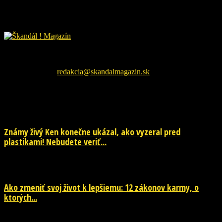
Škandál Magazín Vám prináša najnovšie pikošky zo sveta
šoubiznizu a každodenné zaujímavé čítanie. Sledujte nás na
facebookovej fanpage pre najnovšie správy.
Kontaktujte nás:
redakcia@skandalmagazin.sk
EŠTE ĎALŠIE NOVINKY
Známy živý Ken konečne ukázal, ako vyzeral pred
plastikami! Nebudete veriť...
29. júla 2026
Ako zmeniť svoj život k lepšiemu: 12 zákonov karmy, o
ktorých...
29. júla 2026