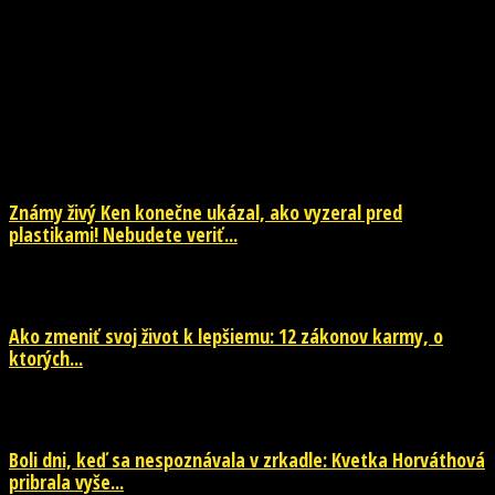
NOVINKY
Známy živý Ken konečne ukázal, ako vyzeral pred
plastikami! Nebudete veriť...
29. júla 2026
Ako zmeniť svoj život k lepšiemu: 12 zákonov karmy, o
ktorých...
29. júla 2026
Boli dni, keď sa nespoznávala v zrkadle: Kvetka Horváthová
pribrala vyše...