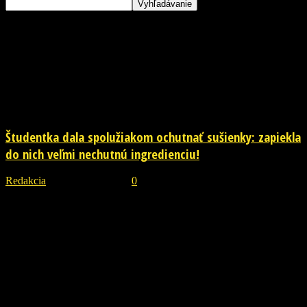
Štítok: studentka
Študentka dala spolužiakom ochutnať sušienky: zapiekla
do nich veľmi nechutnú ingredienciu!
Redakcia
-
20. októbra 2018
0