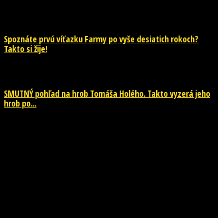
28. júla 2026
Spoznáte prvú víťazku Farmy po vyše desiatich rokoch?
Takto si žije!
26. júla 2026
SMUTNÝ pohľad na hrob Tomáša Holého. Takto vyzerá jeho
hrob po...
26. júla 2026