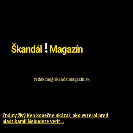
Škandál Magazín Vám prináša najnovšie pikošky zo sveta
šoubiznizu a každodenné zaujímavé čítanie. Sledujte nás na
facebookovej fanpage pre najnovšie správy.
Kontaktujte nás:
redakcia@skandalmagazin.sk
EŠTE ĎALŠIE NOVINKY
Známy živý Ken konečne ukázal, ako vyzeral pred
plastikami! Nebudete veriť...
29. júla 2026