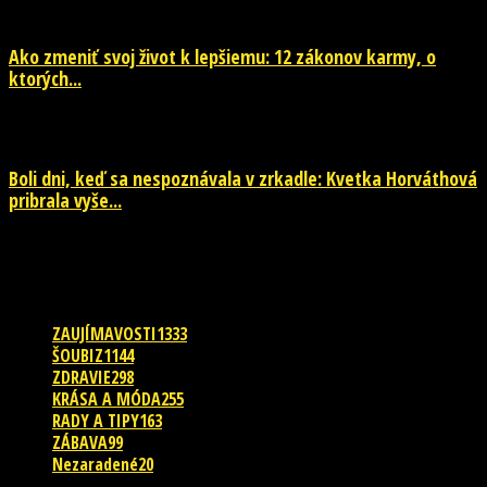
Ako zmeniť svoj život k lepšiemu: 12 zákonov karmy, o
ktorých...
29. júla 2026
Boli dni, keď sa nespoznávala v zrkadle: Kvetka Horváthová
pribrala vyše...
28. júla 2026
POPULÁRNE KATEGÓRIE
ZAUJÍMAVOSTI
1333
ŠOUBIZ
1144
ZDRAVIE
298
KRÁSA A MÓDA
255
RADY A TIPY
163
ZÁBAVA
99
Nezaradené
20