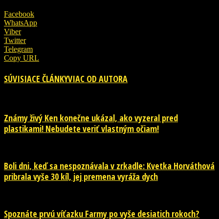
Facebook
WhatsApp
Viber
Twitter
Telegram
Copy URL
SÚVISIACE ČLÁNKY
VIAC OD AUTORA
Známy živý Ken konečne ukázal, ako vyzeral pred
plastikami! Nebudete veriť vlastným očiam!
Boli dni, keď sa nespoznávala v zrkadle: Kvetka Horváthová
pribrala vyše 30 kíl, jej premena vyráža dych
Spoznáte prvú víťazku Farmy po vyše desiatich rokoch?