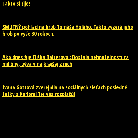
Takto si žije!
SMUTNÝ pohľad na hrob Tomáša Holého. Takto vyzerá jeho
hrob po vyše 30 rokoch.
Ako dnes žije Eliška Balzerová : Dostala nehnuteľnosti za
milióny, býva v najkrajšej z nich
Ivana Gottová zverejnila na sociálnych sieťach posledné
fotky s Karlom! Tie vás rozplačú!