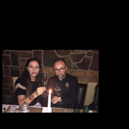
REKLAMA
František preto vysvetlil, že keď s advokátkou začal konať, nemohol
tušiť, aké ďalšie prípady následne prijme.
Každopádne to bol vraj on, kto podal žiadosť o rozvod.
„Rozvod s
manželkou Eleonórou je bežná záležitosť, nie sme prvý ani
posledný, ktorí sa rozhodli ísť každý vlastnou cestou.
Oznámil som Nore, že sa chcem rozviesť a ona
súhlasila,“
uviedol pre web Pluska.sk a ľahko naznačil aj dôvody