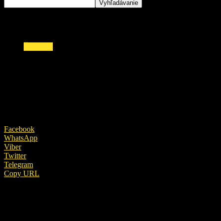
ŠOUBIZ
Rozvod schudobnelej milionárky Mojsejovej:
Manžel povedal, kto podal žiadosť!
23. októbra 2018
Facebook
WhatsApp
Viber
Twitter
Telegram
Copy URL