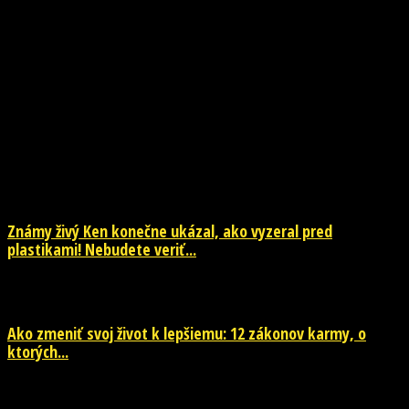
NOVINKY
Známy živý Ken konečne ukázal, ako vyzeral pred
plastikami! Nebudete veriť...
29. júla 2026
Ako zmeniť svoj život k lepšiemu: 12 zákonov karmy, o
ktorých...
29. júla 2026