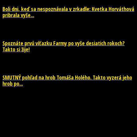
Boli dni, keď sa nespoznávala v zrkadle: Kvetka Horváthová
pribrala vyše...
28. júla 2026
Spoznáte prvú víťazku Farmy po vyše desiatich rokoch?
Takto si žije!
26. júla 2026
SMUTNÝ pohľad na hrob Tomáša Holého. Takto vyzerá jeho
hrob po...
26. júla 2026