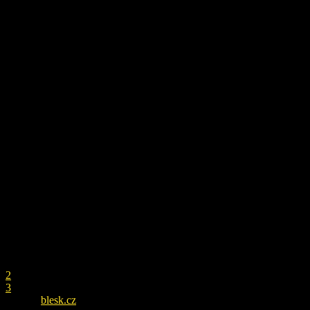
rozpadu manželstva, ktoré uzavrel v januári 2017.
Článok pokračuje na druhej strane
▼▼▼
REKLAMA
1
2
3
ZDROJ
blesk.cz