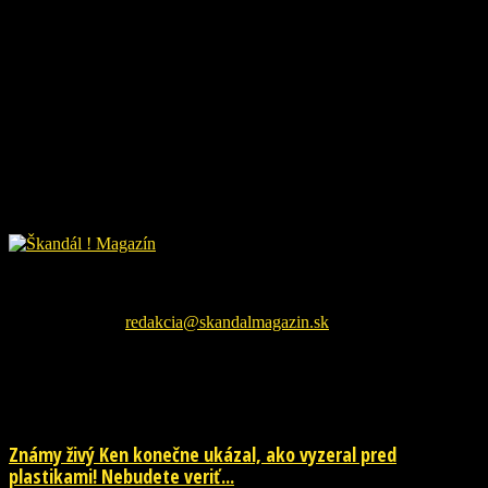
Škandál Magazín Vám prináša najnovšie pikošky zo sveta
šoubiznizu a každodenné zaujímavé čítanie. Sledujte nás na
facebookovej fanpage pre najnovšie správy.
Kontaktujte nás:
redakcia@skandalmagazin.sk
EŠTE ĎALŠIE NOVINKY
Známy živý Ken konečne ukázal, ako vyzeral pred
plastikami! Nebudete veriť...