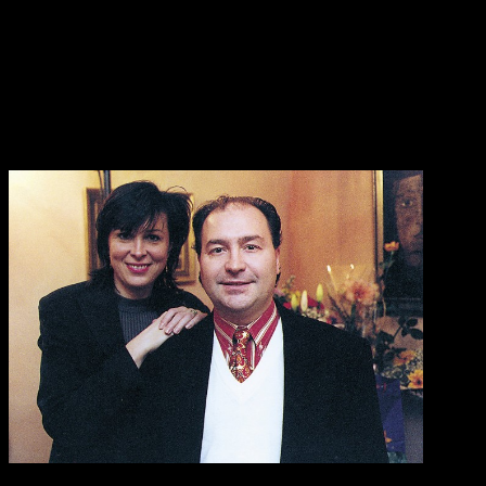
REKLAMA
ŠtB v tú chvíľu podala žiadosť o povolenie využiť spravodajsko-
technických prostriedkov k zadokumentovanie spevákovej činnosti
okamžite zamietnutá. K „rozpracovaniu“ osoby Michala Davida pre
podozrenie z páchania trestnej činnosti teda vďaka Korčákovi nikdy
nedošlo.