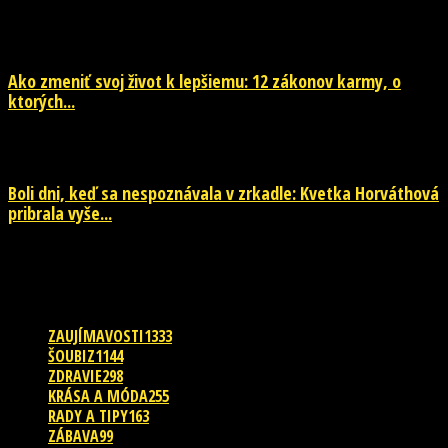
29. júla 2026
Ako zmeniť svoj život k lepšiemu: 12 zákonov karmy, o
ktorých...
29. júla 2026
Boli dni, keď sa nespoznávala v zrkadle: Kvetka Horváthová
pribrala vyše...
28. júla 2026
POPULÁRNE KATEGÓRIE
ZAUJÍMAVOSTI
1333
ŠOUBIZ
1144
ZDRAVIE
298
KRÁSA A MÓDA
255
RADY A TIPY
163
ZÁBAVA
99