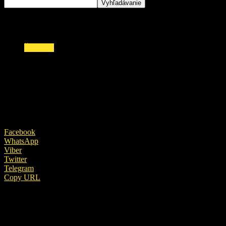
ŠOUBIZ
Vyšetrovatelia o Michalovi Davidovi, ktorý si
ide pre metál: Zvádzal dcéru premiéra!
27. októbra 2018
Facebook
WhatsApp
Viber
Twitter
Telegram
Copy URL