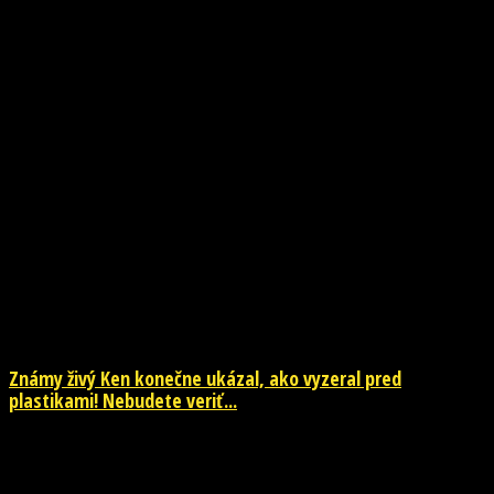
NOVINKY
Známy živý Ken konečne ukázal, ako vyzeral pred
plastikami! Nebudete veriť...
29. júla 2026