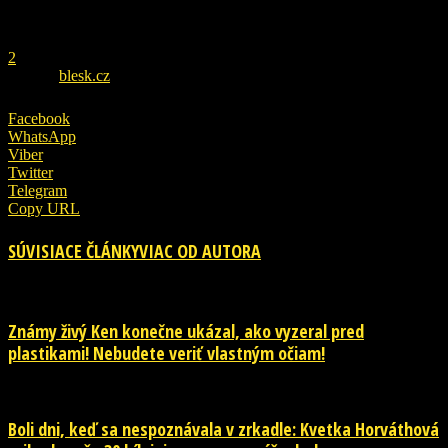
REKLAMA
1
2
ZDROJ
blesk.cz
Facebook
WhatsApp
Viber
Twitter
Telegram
Copy URL
SÚVISIACE ČLÁNKY
VIAC OD AUTORA
Známy živý Ken konečne ukázal, ako vyzeral pred
plastikami! Nebudete veriť vlastným očiam!
Boli dni, keď sa nespoznávala v zrkadle: Kvetka Horváthová