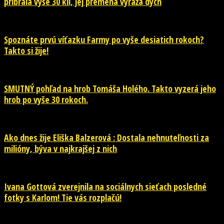
pribrala vyše 30 kíl, jej premena vyráža dych
Spoznáte prvú víťazku Farmy po vyše desiatich rokoch?
Takto si žije!
SMUTNÝ pohľad na hrob Tomáša Holého. Takto vyzerá jeho
hrob po vyše 30 rokoch.
Ako dnes žije Eliška Balzerová : Dostala nehnuteľnosti za
milióny, býva v najkrajšej z nich
Ivana Gottová zverejnila na sociálnych sieťach posledné
fotky s Karlom! Tie vás rozplačú!