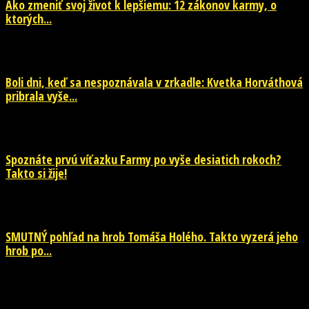
Ako zmeniť svoj život k lepšiemu: 12 zákonov karmy, o
ktorých...
29. júla 2026
Boli dni, keď sa nespoznávala v zrkadle: Kvetka Horváthová
pribrala vyše...
28. júla 2026
Spoznáte prvú víťazku Farmy po vyše desiatich rokoch?
Takto si žije!
26. júla 2026
SMUTNÝ pohľad na hrob Tomáša Holého. Takto vyzerá jeho
hrob po...
26. júla 2026