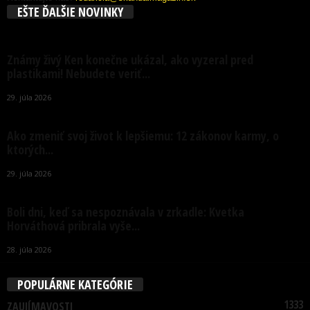
EŠTE ĎALŠIE NOVINKY
Známy živý Ken konečne ukázal, ako vyzeral pred
plastikami! Nebudete veriť...
29. júla 2026
Ako zmeniť svoj život k lepšiemu: 12 zákonov karmy, o
ktorých...
29. júla 2026
Boli dni, keď sa nespoznávala v zrkadle: Kvetka
Horváthová pribrala vyše...
28. júla 2026
POPULÁRNE KATEGÓRIE
1333
ZAUJÍMAVOSTI