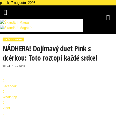
piatok, 7 augusta, 2026
Š
k
KRÁSA A MÓDA
a
NÁDHERA! Dojímavý duet Pink s
n
d
dcérkou: Toto roztopí každé srdce!
á
l
28. októbra 2018
M
a
g
Facebook
a
z
WhatsApp
í
n
Viber