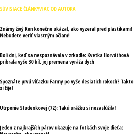
SÚVISIACE ČLÁNKY
VIAC OD AUTORA
Známy živý Ken konečne ukázal, ako vyzeral pred plastikami!
Nebudete veriť vlastným očiam!
Boli dni, keď sa nespoznávala v zrkadle: Kvetka Horváthová
pribrala vyše 30 kíl, jej premena vyráža dych
Spoznáte prvú víťazku Farmy po vyše desiatich rokoch? Takto
si žije!
Utrpenie Studenkovej (72): Takú urážku si nezaslúžila!
Jeden z najkrajších párov ukazuje na fotkách svoje dieťa: