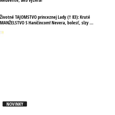
Neuveríte, ako vyzerá!
Životné TAJOMSTVO princeznej Lady († 83): Kruté
MANŽELSTVO S Haničincom! Nevera, bolesť, slzy …
NOVINKY