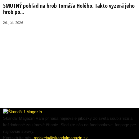
SMUTNÝ pohľad na hrob Tomáša Holého. Takto vyzerá jeho
hrob po...
26. júla 2026
Škandál Magazín Vám prináša najnovšie pikošky zo sveta šoubiznizu a
každodenné zaujímavé čítanie. Sledujte nás na facebookovej fanpage pre
najnovšie správy.
Kontaktujte nás:
redakcia@skandalmagazin.sk