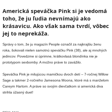
Americká speváčka Pink si je vedomá
toho, že ju ľudia nevnímajú ako
krásavicu. Ako však sama tvrdí, vôbec
jej to neprekáža.
Správy o tom, že ju magazín People označil za najkrajšiu ženu
roka, šokovali nielen samotnú speváčku Pink (38), ale aj mnohých
jedincov. Povedzme si úprimne, krátkovlasá blondínka nie je
prototypom sexbomby. A možno práve to zavážilo.
Speváčka Pink je milujúcou mamičkou dvoch detí – 7-ročnej Willow
Sage a takmer 2-ročného Jamesona Moona, ktoré má s manželom
Careym Hartom. A práve so svojím dievčatkom si americká diva
strihla úžasný duet!