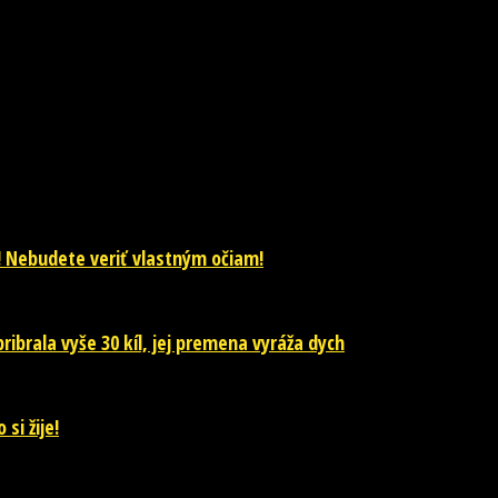
! Nebudete veriť vlastným očiam!
ibrala vyše 30 kíl, jej premena vyráža dych
si žije!