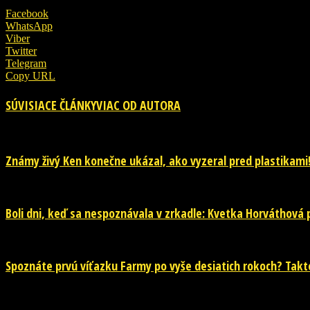
Facebook
WhatsApp
Viber
Twitter
Telegram
Copy URL
SÚVISIACE ČLÁNKY
VIAC OD AUTORA
Známy živý Ken konečne ukázal, ako vyzeral pred plastikami
Boli dni, keď sa nespoznávala v zrkadle: Kvetka Horváthová pr
Spoznáte prvú víťazku Farmy po vyše desiatich rokoch? Takto 