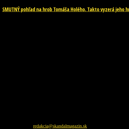
SMUTNÝ pohľad na hrob Tomáša Holého. Takto vyzerá jeho hr
26. júla 2026
Škandál Magazín Vám prináša najnovšie pikošky zo sveta šoubiznizu 
Kontaktujte nás:
redakcia@skandalmagazin.sk