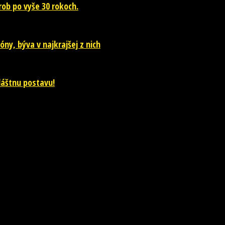
ob po vyše 30 rokoch.
óny, býva v najkrajšej z nich
vláštnu postavu!