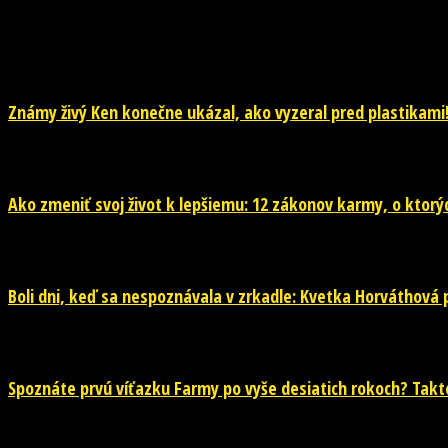
NOVINKY
Známy živý Ken konečne ukázal, ako vyzeral pred plastikami!
29. júla 2026
Ako zmeniť svoj život k lepšiemu: 12 zákonov karmy, o ktorýc
29. júla 2026
Boli dni, keď sa nespoznávala v zrkadle: Kvetka Horváthová pr
28. júla 2026
Spoznáte prvú víťazku Farmy po vyše desiatich rokoch? Takto 
26. júla 2026