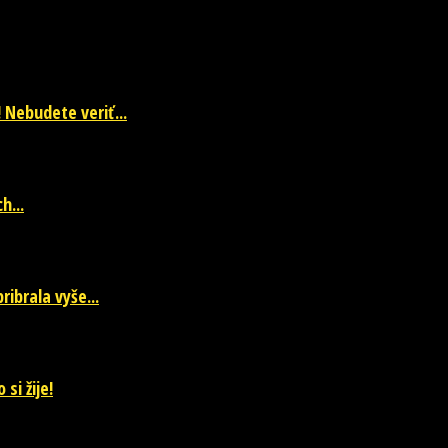
 Nebudete veriť...
h...
ibrala vyše...
si žije!