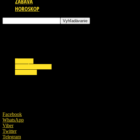
ZÁBAVA
HOROSKOP
ŠOUBIZ
ZAUJÍMAVOSTI
ZDRAVIE
Zdravotný stav Janka Kronera trhá srdce: Opäť
5. novembra 2018
Facebook
WhatsApp
Viber
Twitter
Telegram