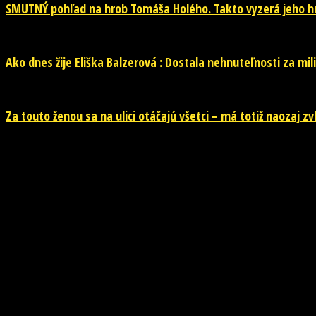
SMUTNÝ pohľad na hrob Tomáša Holého. Takto vyzerá jeho hr
Ako dnes žije Eliška Balzerová : Dostala nehnuteľnosti za mili
Za touto ženou sa na ulici otáčajú všetci – má totiž naozaj z