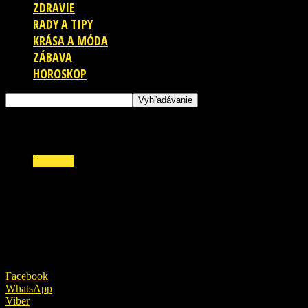
ZDRAVIE
RADY A TIPY
KRÁSA A MÓDA
ZÁBAVA
HOROSKOP
ŠOUBIZ
Ibi Maiga šokuje po vypadnutí: TOTO sa
dialo v zákulisí Farmy!
14. novembra 2018
Facebook
WhatsApp
Viber