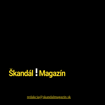
26. júla 2026
Škandál Magazín Vám prináša najnovšie pikošky zo sveta
šoubiznizu a každodenné zaujímavé čítanie. Sledujte nás na
facebookovej fanpage pre najnovšie správy.
Kontaktujte nás:
redakcia@skandalmagazin.sk