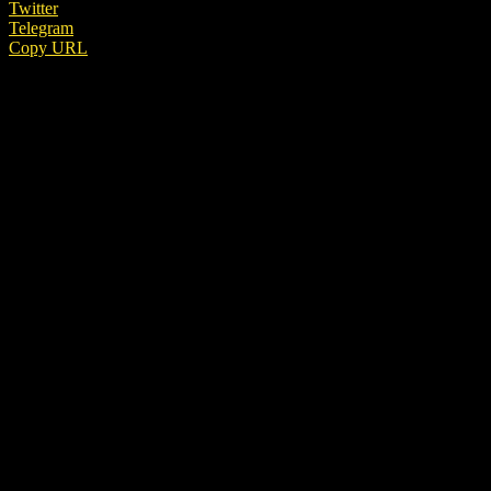
Twitter
Telegram
Copy URL
REKLAMA
Ibrahim Maiga (55) sa na statku udržal ako jeden z posledných
v rámci celebrít. Osudným sa mu však stal duel s Dominikom
Porubským, ktorý ho v namáhavých disciplínach nakoniec
porazil.