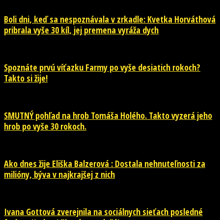
Boli dni, keď sa nespoznávala v zrkadle: Kvetka Horváthová
pribrala vyše 30 kíl, jej premena vyráža dych
Spoznáte prvú víťazku Farmy po vyše desiatich rokoch?
Takto si žije!
SMUTNÝ pohľad na hrob Tomáša Holého. Takto vyzerá jeho
hrob po vyše 30 rokoch.
Ako dnes žije Eliška Balzerová : Dostala nehnuteľnosti za
milióny, býva v najkrajšej z nich
Ivana Gottová zverejnila na sociálnych sieťach posledné