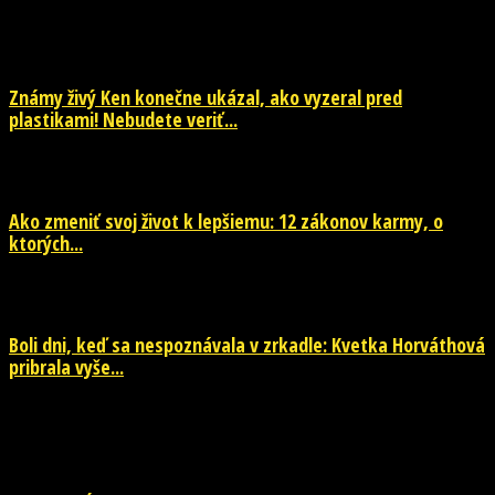
EŠTE ĎALŠIE NOVINKY
Známy živý Ken konečne ukázal, ako vyzeral pred
plastikami! Nebudete veriť...
29. júla 2026
Ako zmeniť svoj život k lepšiemu: 12 zákonov karmy, o
ktorých...
29. júla 2026
Boli dni, keď sa nespoznávala v zrkadle: Kvetka Horváthová
pribrala vyše...
28. júla 2026
POPULÁRNE KATEGÓRIE