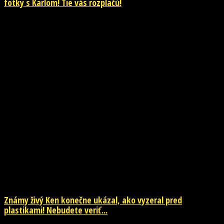
fotky s Karlom! Tie vás rozplačú!
NOVINKY
Známy živý Ken konečne ukázal, ako vyzeral pred
plastikami! Nebudete veriť...