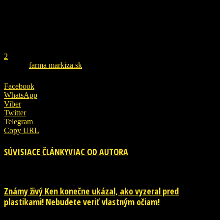
REKLAMA
1
2
ZDROJ
farma markiza.sk
Facebook
WhatsApp
Viber
Twitter
Telegram
Copy URL
SÚVISIACE ČLÁNKY
VIAC OD AUTORA
Známy živý Ken konečne ukázal, ako vyzeral pred
plastikami! Nebudete veriť vlastným očiam!