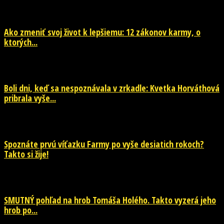
29. júla 2026
Ako zmeniť svoj život k lepšiemu: 12 zákonov karmy, o
ktorých...
29. júla 2026
Boli dni, keď sa nespoznávala v zrkadle: Kvetka Horváthová
pribrala vyše...
28. júla 2026
Spoznáte prvú víťazku Farmy po vyše desiatich rokoch?
Takto si žije!
26. júla 2026
SMUTNÝ pohľad na hrob Tomáša Holého. Takto vyzerá jeho
hrob po...