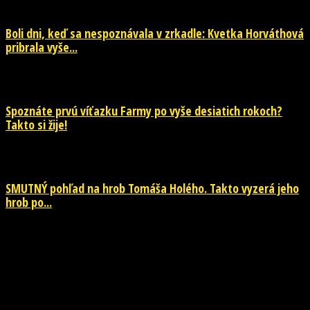
Boli dni, keď sa nespoznávala v zrkadle: Kvetka Horváthová
pribrala vyše...
28. júla 2026
Spoznáte prvú víťazku Farmy po vyše desiatich rokoch?
Takto si žije!
26. júla 2026
SMUTNÝ pohľad na hrob Tomáša Holého. Takto vyzerá jeho
hrob po...
26. júla 2026