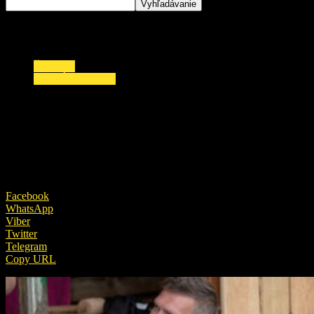
ŠOUBIZ
ZAUJÍMAVOSTI
Úprimná SPOVEĎ Tatiany z Farmy o EX: Po
tomto ju prestanete odsudzovať!
20. decembra 2018
Facebook
WhatsApp
Viber
Twitter
Telegram
Copy URL