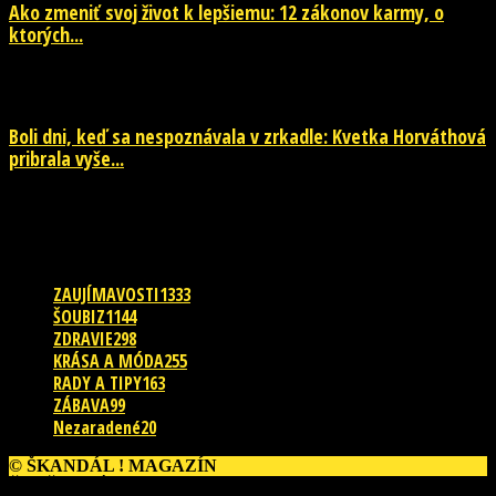
Ako zmeniť svoj život k lepšiemu: 12 zákonov karmy, o
ktorých...
29. júla 2026
Boli dni, keď sa nespoznávala v zrkadle: Kvetka Horváthová
pribrala vyše...
28. júla 2026
POPULÁRNE KATEGÓRIE
ZAUJÍMAVOSTI
1333
ŠOUBIZ
1144
ZDRAVIE
298
KRÁSA A MÓDA
255
RADY A TIPY
163
ZÁBAVA
99
Nezaradené
20
© ŠKANDÁL ! MAGAZÍN
ĎALŠIE PRÍBEHY