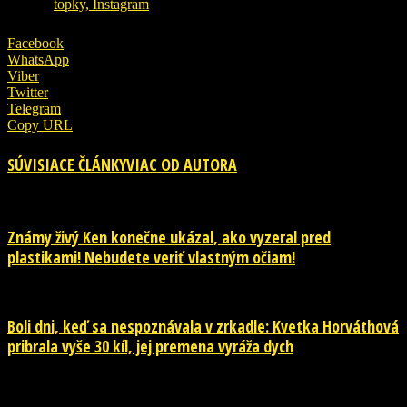
ZDROJ
topky, Instagram
Facebook
WhatsApp
Viber
Twitter
Telegram
Copy URL
SÚVISIACE ČLÁNKY
VIAC OD AUTORA
Známy živý Ken konečne ukázal, ako vyzeral pred
plastikami! Nebudete veriť vlastným očiam!
Boli dni, keď sa nespoznávala v zrkadle: Kvetka Horváthová
pribrala vyše 30 kíl, jej premena vyráža dych