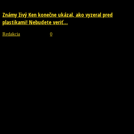
Známy živý Ken konečne ukázal, ako vyzeral pred
plastikami! Nebudete veriť...
Redakcia
-
29. júla 2026
0