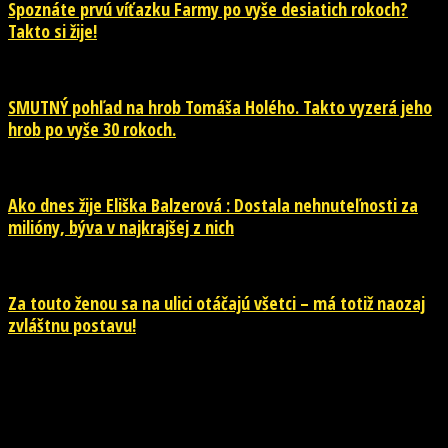
Spoznáte prvú víťazku Farmy po vyše desiatich rokoch?
Takto si žije!
SMUTNÝ pohľad na hrob Tomáša Holého. Takto vyzerá jeho
hrob po vyše 30 rokoch.
Ako dnes žije Eliška Balzerová : Dostala nehnuteľnosti za
milióny, býva v najkrajšej z nich
Za touto ženou sa na ulici otáčajú všetci – má totiž naozaj
zvláštnu postavu!