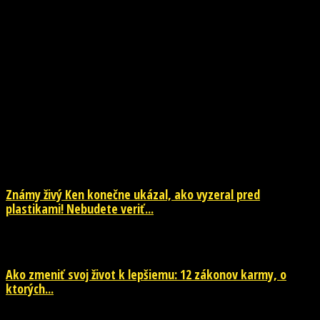
NOVINKY
Známy živý Ken konečne ukázal, ako vyzeral pred
plastikami! Nebudete veriť...
29. júla 2026
Ako zmeniť svoj život k lepšiemu: 12 zákonov karmy, o
ktorých...
29. júla 2026