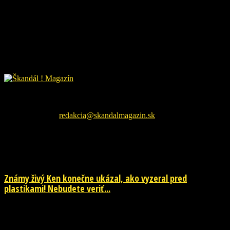
Škandál Magazín Vám prináša najnovšie pikošky zo sveta
šoubiznizu a každodenné zaujímavé čítanie. Sledujte nás na
facebookovej fanpage pre najnovšie správy.
Kontaktujte nás:
redakcia@skandalmagazin.sk
EŠTE ĎALŠIE NOVINKY
Známy živý Ken konečne ukázal, ako vyzeral pred
plastikami! Nebudete veriť...
29. júla 2026