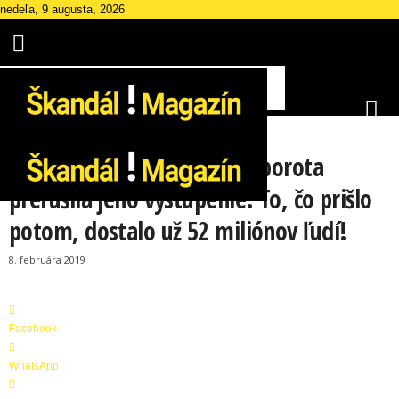
nedeľa, 9 augusta, 2026
KRÁSA A MÓDA
ŠOUBIZ
ZAUJÍMAVOSTI
Chlapcovi vyhŕkli slzy, keď porota
prerušila jeho vystúpenie. To, čo prišlo
Š
potom, dostalo už 52 miliónov ľudí!
k
a
8. februára 2019
n
d
á
l
Facebook
M
a
WhatsApp
g
a