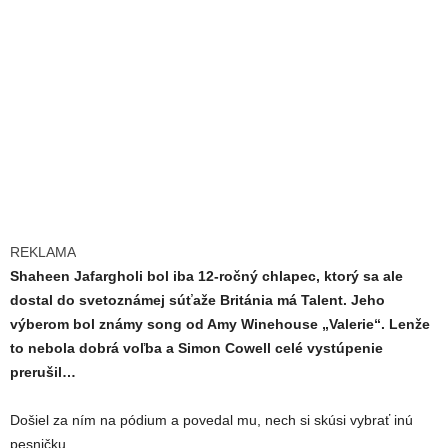
REKLAMA
Shaheen Jafargholi bol iba 12-ročný chlapec, ktorý sa ale
dostal do svetoznámej súťaže Británia má Talent. Jeho
výberom bol známy song od Amy Winehouse „Valerie“. Lenže
to nebola dobrá voľba a Simon Cowell celé vystúpenie
prerušil…
Došiel za ním na pódium a povedal mu, nech si skúsi vybrať inú
pesničku.