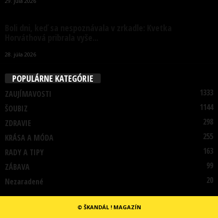
29. júla 2026
Boli dni, keď sa nespoznávala v zrkadle: Kvetka
Horváthová pribrala vyše...
28. júla 2026
POPULÁRNE KATEGÓRIE
1333
ZAUJÍMAVOSTI
1144
ŠOUBIZ
298
ZDRAVIE
255
KRÁSA A MÓDA
163
RADY A TIPY
99
ZÁBAVA
20
Nezaradené
© ŠKANDÁL ! MAGAZÍN