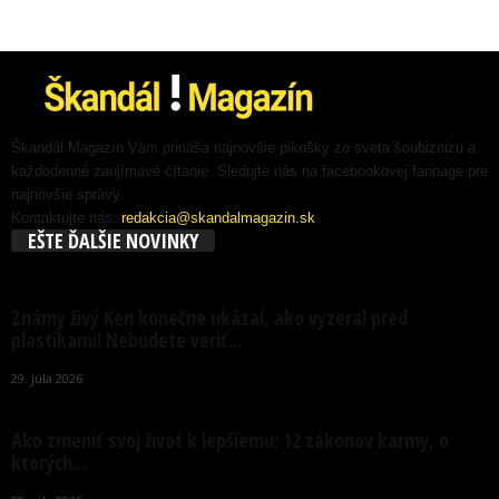
Škandál Magazín Vám prináša najnovšie pikošky zo sveta šoubiznizu a
každodenné zaujímavé čítanie. Sledujte nás na facebookovej fanpage pre
najnovšie správy.
Kontaktujte nás:
redakcia@skandalmagazin.sk
EŠTE ĎALŠIE NOVINKY
Známy živý Ken konečne ukázal, ako vyzeral pred
plastikami! Nebudete veriť...
29. júla 2026
Ako zmeniť svoj život k lepšiemu: 12 zákonov karmy, o
ktorých...