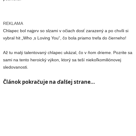
REKLAMA
Chlapec bol najprv so slzami v očiach dosť zarazený a po chvíli si
vybral hit „Who ‚s Loving You“, čo bola priamo trefa do čierneho!
Až tu malý talentovaný chlapec ukázal, čo v ňom drieme. Pozrite sa
sami na tento heroický výkon, ktorý sa teší niekoľkomiliónovej
sledovanosti.
Článok pokračuje na ďalšej strane…