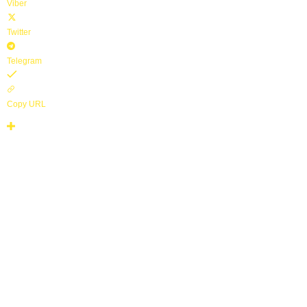
Viber
z
í
Twitter
n
Telegram
Copy URL