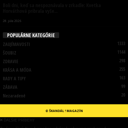
Boli dni, keď sa nespoznávala v zrkadle: Kvetka
Horváthová pribrala vyše...
28. júla 2026
POPULÁRNE KATEGÓRIE
1333
ZAUJÍMAVOSTI
1144
ŠOUBIZ
298
ZDRAVIE
255
KRÁSA A MÓDA
163
RADY A TIPY
99
ZÁBAVA
20
Nezaradené
© ŠKANDÁL ! MAGAZÍN
ĎALŠIE PRÍBEHY