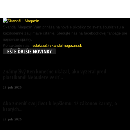
Škandál Magazín Vám prináša najnovšie pikošky zo sveta šoubiznizu a
každodenné zaujímavé čítanie. Sledujte nás na facebookovej fanpage pre
najnovšie správy.
Kontaktujte nás:
redakcia@skandalmagazin.sk
EŠTE ĎALŠIE NOVINKY
Známy živý Ken konečne ukázal, ako vyzeral pred
plastikami! Nebudete veriť...
29. júla 2026
Ako zmeniť svoj život k lepšiemu: 12 zákonov karmy, o
ktorých...
29. júla 2026