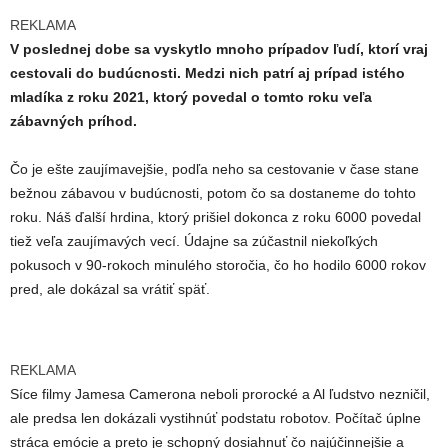
REKLAMA
V poslednej dobe sa vyskytlo mnoho prípadov ľudí, ktorí vraj
cestovali do budúcnosti. Medzi nich patrí aj prípad istého
mladíka z roku 2021, ktorý povedal o tomto roku veľa
zábavných príhod.
Čo je ešte zaujímavejšie, podľa neho sa cestovanie v čase stane
bežnou zábavou v budúcnosti, potom čo sa dostaneme do tohto
roku. Náš ďalší hrdina, ktorý prišiel dokonca z roku 6000 povedal
tiež veľa zaujímavých vecí. Údajne sa zúčastnil niekoľkých
pokusoch v 90-rokoch minulého storočia, čo ho hodilo 6000 rokov
pred, ale dokázal sa vrátiť späť.
REKLAMA
Síce filmy Jamesa Camerona neboli prorocké a Al ľudstvo nezničil,
ale predsa len dokázali vystihnúť podstatu robotov. Počítač úplne
stráca emócie a preto je schopný dosiahnuť čo najúčinnejšie a