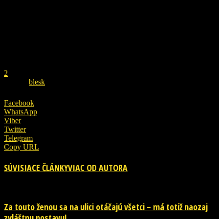
REKLAMA
1
2
ZDROJ
blesk
Facebook
WhatsApp
Viber
Twitter
Telegram
Copy URL
SÚVISIACE ČLÁNKY
VIAC OD AUTORA
Za touto ženou sa na ulici otáčajú všetci – má totiž naozaj
zvláštnu postavu!