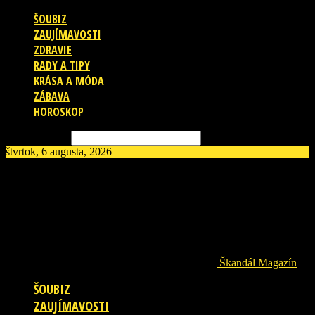
ŠOUBIZ
ZAUJÍMAVOSTI
ZDRAVIE
RADY A TIPY
KRÁSA A MÓDA
ZÁBAVA
HOROSKOP
Vyhľadávanie
štvrtok, 6 augusta, 2026
Škandál Magazín
ŠOUBIZ
ZAUJÍMAVOSTI