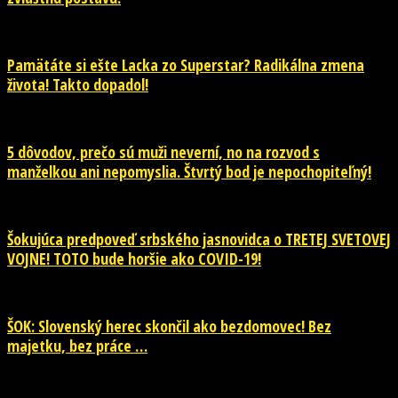
Pamätáte si ešte Lacka zo Superstar? Radikálna zmena
života! Takto dopadol!
5 dôvodov, prečo sú muži neverní, no na rozvod s
manželkou ani nepomyslia. Štvrtý bod je nepochopiteľný!
Šokujúca predpoveď srbského jasnovidca o TRETEJ SVETOVEJ
VOJNE! TOTO bude horšie ako COVID-19!
ŠOK: Slovenský herec skončil ako bezdomovec! Bez
majetku, bez práce …