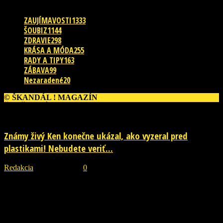
ZAUJÍMAVOSTI
1333
ŠOUBIZ
1144
ZDRAVIE
298
KRÁSA A MÓDA
255
RADY A TIPY
163
ZÁBAVA
99
Nezaradené
20
© ŠKANDÁL ! MAGAZÍN
ĎALŠIE PRÍBEHY
Známy živý Ken konečne ukázal, ako vyzeral pred
plastikami! Nebudete veriť...
Redakcia
-
29. júla 2026
0