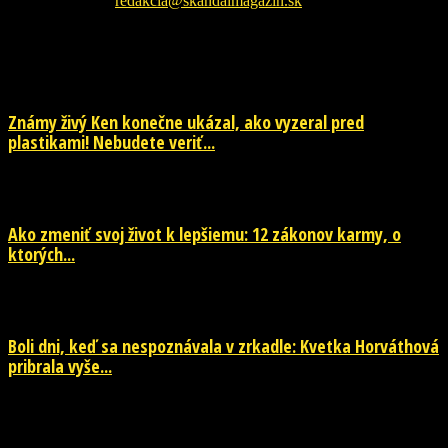
Kontaktujte nás:
redakcia@skandalmagazin.sk
EŠTE ĎALŠIE NOVINKY
Známy živý Ken konečne ukázal, ako vyzeral pred
plastikami! Nebudete veriť...
29. júla 2026
Ako zmeniť svoj život k lepšiemu: 12 zákonov karmy, o
ktorých...
29. júla 2026
Boli dni, keď sa nespoznávala v zrkadle: Kvetka Horváthová
pribrala vyše...
28. júla 2026
POPULÁRNE KATEGÓRIE