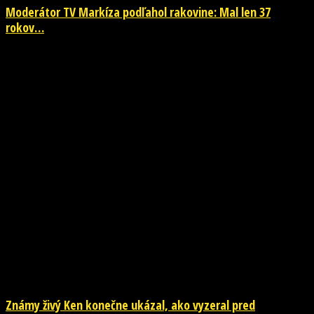
Moderátor TV Markíza podľahol rakovine: Mal len 37
rokov…
NOVINKY
Známy živý Ken konečne ukázal, ako vyzeral pred