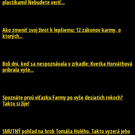
plastikami! Nebudete veriť...
29. júla 2026
Ako zmeniť svoj život k lepšiemu: 12 zákonov karmy, o
ktorých...
29. júla 2026
Boli dni, keď sa nespoznávala v zrkadle: Kvetka Horváthová
pribrala vyše...
28. júla 2026
Spoznáte prvú víťazku Farmy po vyše desiatich rokoch?
Takto si žije!
26. júla 2026
SMUTNÝ pohľad na hrob Tomáša Holého. Takto vyzerá jeho