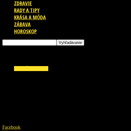
ZDRAVIE
RADY A TIPY
KRÁSA A MÓDA
ZÁBAVA
HOROSKOP
ZAUJÍMAVOSTI
Vrah Kuciaka sa priznal a poslal políciu k
rieke: Bola to pasca, ako zmiasť vyšetrovanie
?! Z tohto behá mráz po chrbte!
13. apríla 2019
Facebook