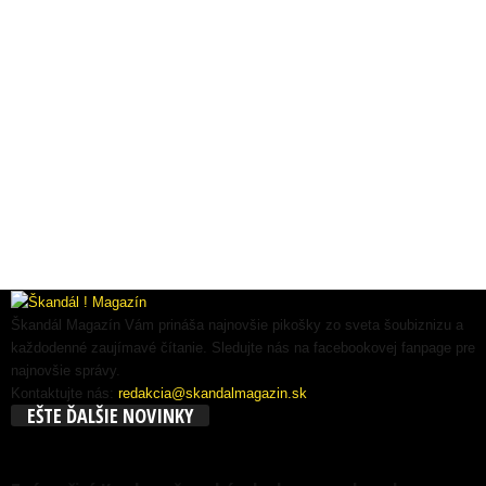
Škandál Magazín Vám prináša najnovšie pikošky zo sveta šoubiznizu a
každodenné zaujímavé čítanie. Sledujte nás na facebookovej fanpage pre
najnovšie správy.
Kontaktujte nás:
redakcia@skandalmagazin.sk
EŠTE ĎALŠIE NOVINKY