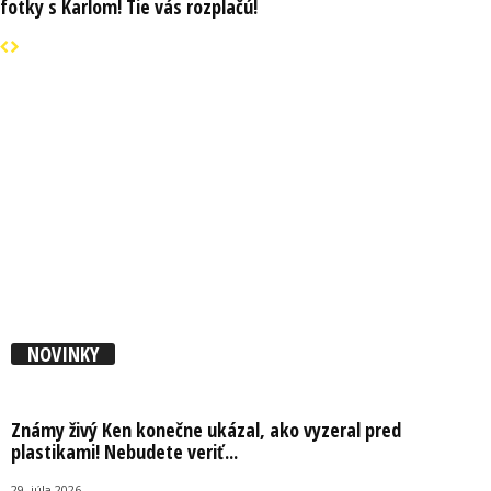
fotky s Karlom! Tie vás rozplačú!
NOVINKY
Známy živý Ken konečne ukázal, ako vyzeral pred
plastikami! Nebudete veriť...
29. júla 2026