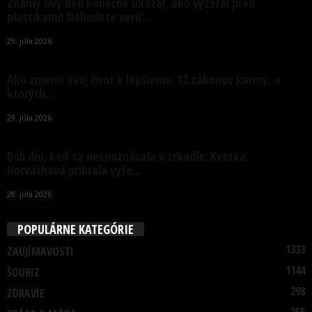
Známy živý Ken konečne ukázal, ako vyzeral pred
plastikami! Nebudete veriť...
29. júla 2026
Ako zmeniť svoj život k lepšiemu: 12 zákonov karmy, o
ktorých...
29. júla 2026
Boli dni, keď sa nespoznávala v zrkadle: Kvetka
Horváthová pribrala vyše...
28. júla 2026
POPULÁRNE KATEGÓRIE
1333
ZAUJÍMAVOSTI
1144
ŠOUBIZ
298
ZDRAVIE
255