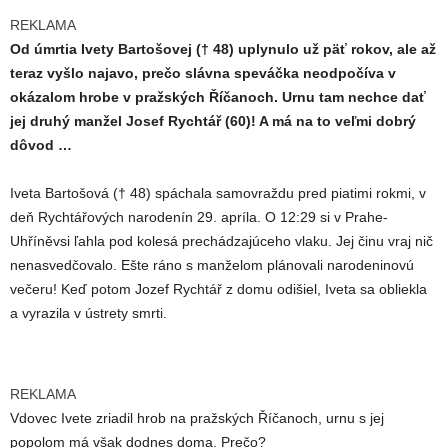
REKLAMA
Od úmrtia Ivety Bartošovej († 48) uplynulo už päť rokov, ale až
teraz vyšlo najavo, prečo slávna speváčka neodpočíva v
okázalom hrobe v pražských Říčanoch. Urnu tam nechce dať
jej druhý manžel Josef Rychtář (60)! A má na to veľmi dobrý
dôvod …
Iveta Bartošová († 48) spáchala samovraždu pred piatimi rokmi, v
deň Rychtářových narodenín 29. apríla. O 12:29 si v Prahe-
Uhříněvsi ľahla pod kolesá prechádzajúceho vlaku. Jej činu vraj nič
nenasvedčovalo. Ešte ráno s manželom plánovali narodeninovú
večeru! Keď potom Jozef Rychtář z domu odišiel, Iveta sa obliekla
a vyrazila v ústrety smrti.
REKLAMA
Vdovec Ivete zriadil hrob na pražských Říčanoch, urnu s jej
popolom má však dodnes doma. Prečo?