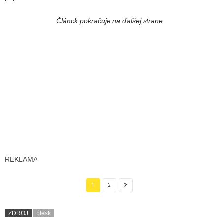
Článok pokračuje na ďalšej strane.
REKLAMA
1
2
ZDROJ
blesk