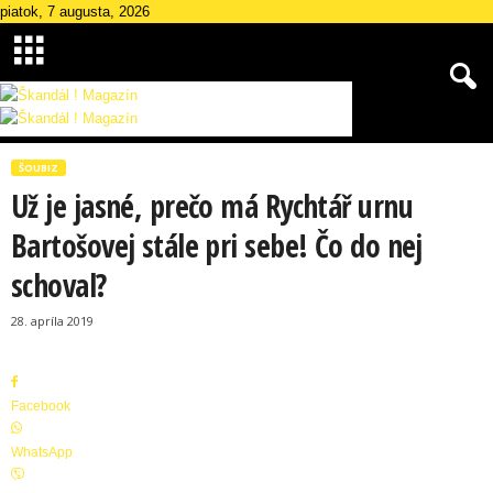
piatok, 7 augusta, 2026
Š
k
ŠOUBIZ
a
Už je jasné, prečo má Rychtář urnu
n
d
Bartošovej stále pri sebe! Čo do nej
á
schoval?
l
M
28. apríla 2019
a
g
a
z
Facebook
í
n
WhatsApp