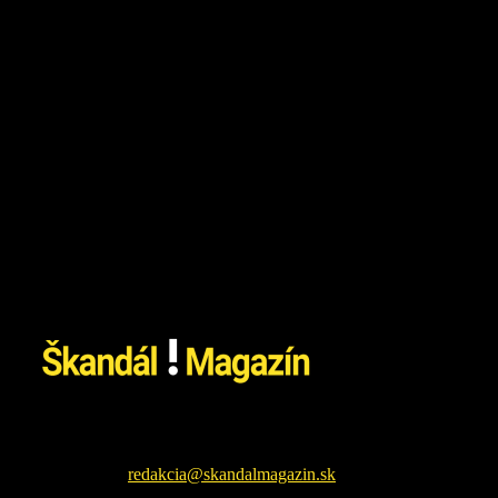
26. júla 2026
Škandál Magazín Vám prináša najnovšie pikošky zo sveta
šoubiznizu a každodenné zaujímavé čítanie. Sledujte nás na
facebookovej fanpage pre najnovšie správy.
Kontaktujte nás:
redakcia@skandalmagazin.sk