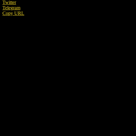
Twitter
Telegram
Copy URL
REKLAMA
Filmový svet sa opäť ponoril do smútku. Po zdravotných
problémoch odišiel do režisérskeho neba známy režisér, ktorý
má na konte niekoľko úspešných filmov. Vo veku 51 rokov
zomrel v obklopení rodiny.