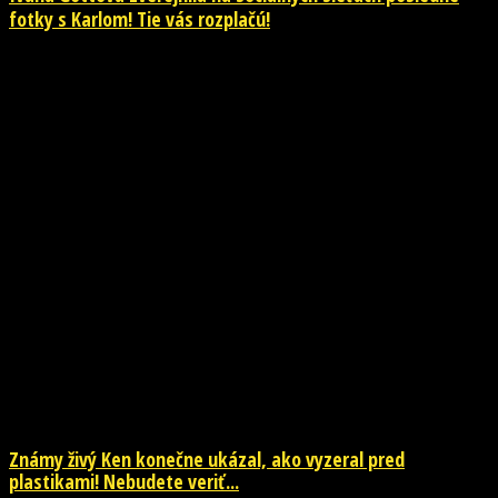
fotky s Karlom! Tie vás rozplačú!
NOVINKY
Známy živý Ken konečne ukázal, ako vyzeral pred
plastikami! Nebudete veriť...