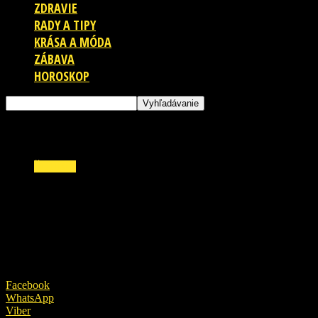
ZDRAVIE
RADY A TIPY
KRÁSA A MÓDA
ZÁBAVA
HOROSKOP
ŠOUBIZ
Filmový svet je v slzách: Nečakané úmrtie
známeho režiséra.
1. mája 2019
Facebook
WhatsApp
Viber