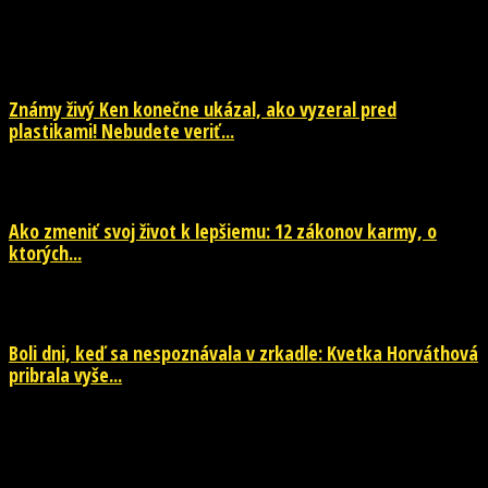
EŠTE ĎALŠIE NOVINKY
Známy živý Ken konečne ukázal, ako vyzeral pred
plastikami! Nebudete veriť...
29. júla 2026
Ako zmeniť svoj život k lepšiemu: 12 zákonov karmy, o
ktorých...
29. júla 2026
Boli dni, keď sa nespoznávala v zrkadle: Kvetka Horváthová
pribrala vyše...
28. júla 2026
POPULÁRNE KATEGÓRIE