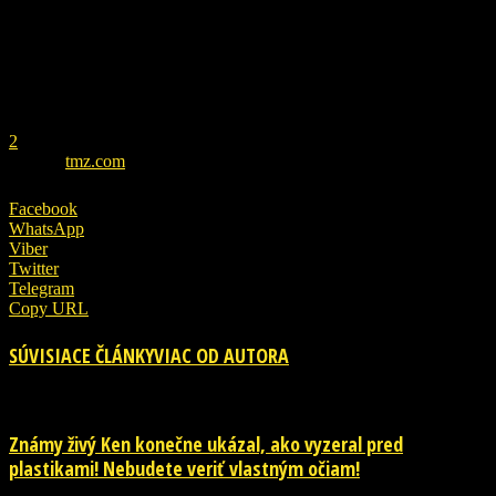
REKLAMA
1
2
ZDROJ
tmz.com
Facebook
WhatsApp
Viber
Twitter
Telegram
Copy URL
SÚVISIACE ČLÁNKY
VIAC OD AUTORA
Známy živý Ken konečne ukázal, ako vyzeral pred
plastikami! Nebudete veriť vlastným očiam!