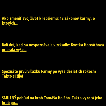
29. júla 2026
Ako zmeniť svoj život k lepšiemu: 12 zákonov karmy, o
ktorých...
29. júla 2026
Boli dni, keď sa nespoznávala v zrkadle: Kvetka Horváthová
pribrala vyše...
28. júla 2026
Spoznáte prvú víťazku Farmy po vyše desiatich rokoch?
Takto si žije!
26. júla 2026
SMUTNÝ pohľad na hrob Tomáša Holého. Takto vyzerá jeho
hrob po...