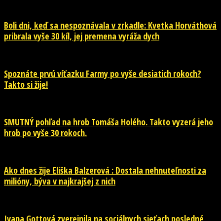
Boli dni, keď sa nespoznávala v zrkadle: Kvetka Horváthová
pribrala vyše 30 kíl, jej premena vyráža dych
Spoznáte prvú víťazku Farmy po vyše desiatich rokoch?
Takto si žije!
SMUTNÝ pohľad na hrob Tomáša Holého. Takto vyzerá jeho
hrob po vyše 30 rokoch.
Ako dnes žije Eliška Balzerová : Dostala nehnuteľnosti za
milióny, býva v najkrajšej z nich
Ivana Gottová zverejnila na sociálnych sieťach posledné