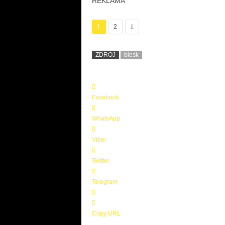
REKLAMA
1
2
ZDROJ
blesk
Facebook
WhatsApp
Viber
Twitter
Telegram
Copy URL