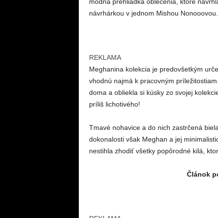
módna prehliadka oblečenia, ktoré navrh
návrhárkou v jednom Mishou Nonooovou.
REKLAMA
Meghanina kolekcia je predovšetkým urče
vhodnú najmä k pracovným príležitostiam.
doma a obliekla si kúsky zo svojej kolekci
príliš lichotivého!
Tmavé nohavice a do nich zastrčená biela 
dokonalosti však Meghan a jej minimalist
nestihla zhodiť všetky popôrodné kilá, kt
Článok po