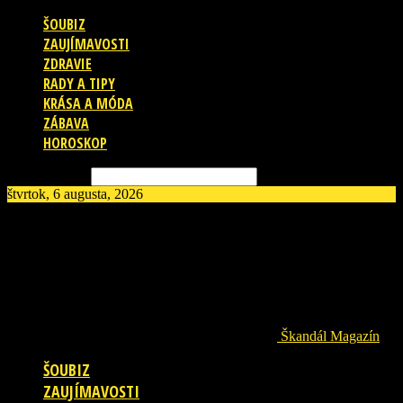
ŠOUBIZ
ZAUJÍMAVOSTI
ZDRAVIE
RADY A TIPY
KRÁSA A MÓDA
ZÁBAVA
HOROSKOP
Vyhľadávanie
štvrtok, 6 augusta, 2026
Škandál Magazín
ŠOUBIZ
ZAUJÍMAVOSTI