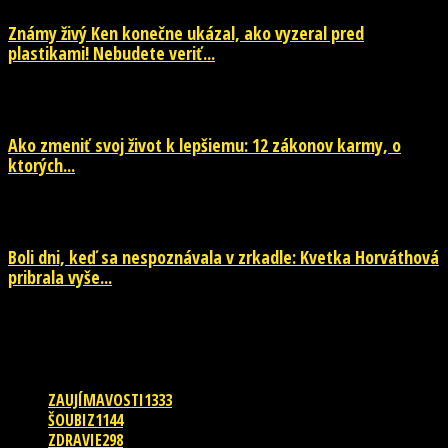
Známy živý Ken konečne ukázal, ako vyzeral pred
plastikami! Nebudete veriť...
29. júla 2026
Ako zmeniť svoj život k lepšiemu: 12 zákonov karmy, o
ktorých...
29. júla 2026
Boli dni, keď sa nespoznávala v zrkadle: Kvetka Horváthová
pribrala vyše...
28. júla 2026
POPULÁRNE KATEGÓRIE
ZAUJÍMAVOSTI
1333
ŠOUBIZ
1144
ZDRAVIE
298