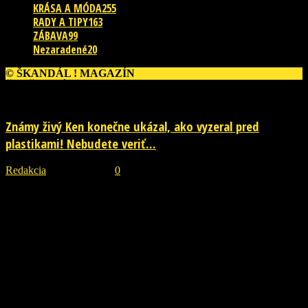
KRÁSA A MÓDA
255
RADY A TIPY
163
ZÁBAVA
99
Nezaradené
20
© ŠKANDÁL ! MAGAZÍN
ĎALŠIE PRÍBEHY
Známy živý Ken konečne ukázal, ako vyzeral pred
plastikami! Nebudete veriť...
Redakcia
-
29. júla 2026
0