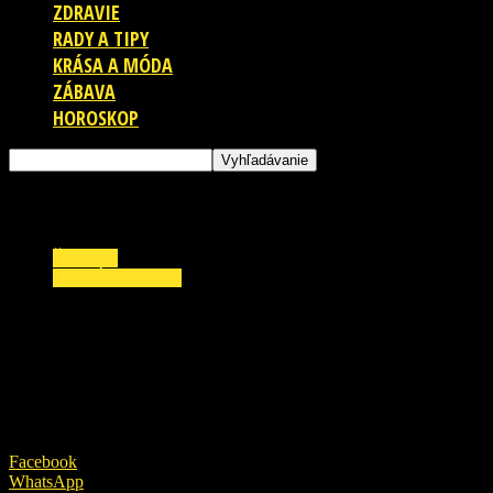
ZDRAVIE
RADY A TIPY
KRÁSA A MÓDA
ZÁBAVA
HOROSKOP
ŠOUBIZ
ZAUJÍMAVOSTI
Karel Gott zanechal štedré dedičstvo: Túto
sumu si rozdelí jeho rodina!
7. októbra 2019
Facebook
WhatsApp