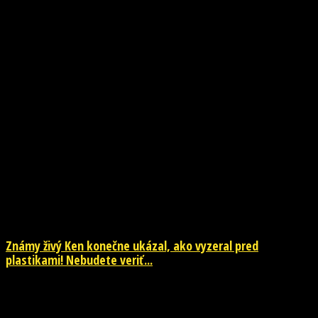
NOVINKY
Známy živý Ken konečne ukázal, ako vyzeral pred
plastikami! Nebudete veriť...
29. júla 2026