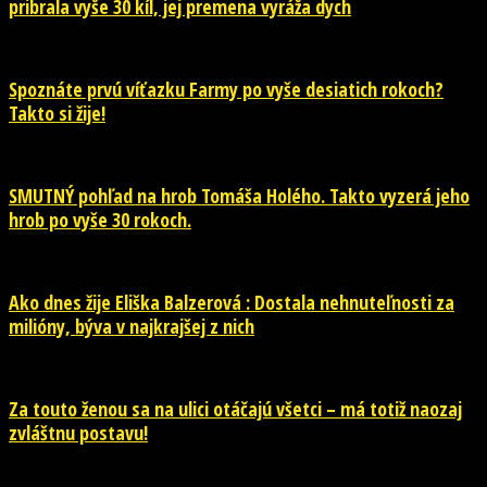
pribrala vyše 30 kíl, jej premena vyráža dych
Spoznáte prvú víťazku Farmy po vyše desiatich rokoch?
Takto si žije!
SMUTNÝ pohľad na hrob Tomáša Holého. Takto vyzerá jeho
hrob po vyše 30 rokoch.
Ako dnes žije Eliška Balzerová : Dostala nehnuteľnosti za
milióny, býva v najkrajšej z nich
Za touto ženou sa na ulici otáčajú všetci – má totiž naozaj
zvláštnu postavu!