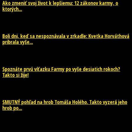
Ako zmeniť svoj život k lepšiemu: 12 zákonov karmy, o
ktorých...
29. júla 2026
Boli dni, keď sa nespoznávala v zrkadle: Kvetka Horváthová
pribrala vyše...
28. júla 2026
Spoznáte prvú víťazku Farmy po vyše desiatich rokoch?
Takto si žije!
26. júla 2026
SMUTNÝ pohľad na hrob Tomáša Holého. Takto vyzerá jeho
hrob po...
26. júla 2026