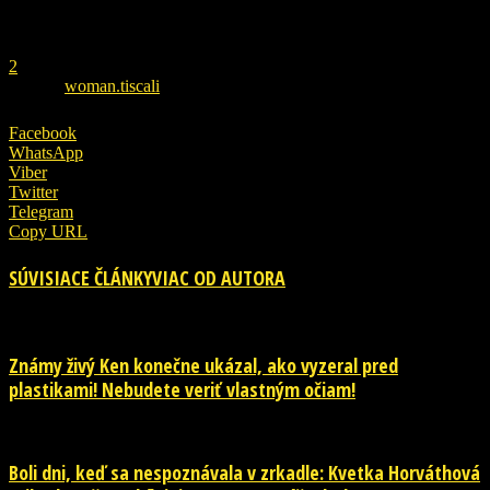
REKLAMA
1
2
ZDROJ
woman.tiscali
Facebook
WhatsApp
Viber
Twitter
Telegram
Copy URL
SÚVISIACE ČLÁNKY
VIAC OD AUTORA
Známy živý Ken konečne ukázal, ako vyzeral pred
plastikami! Nebudete veriť vlastným očiam!
Boli dni, keď sa nespoznávala v zrkadle: Kvetka Horváthová