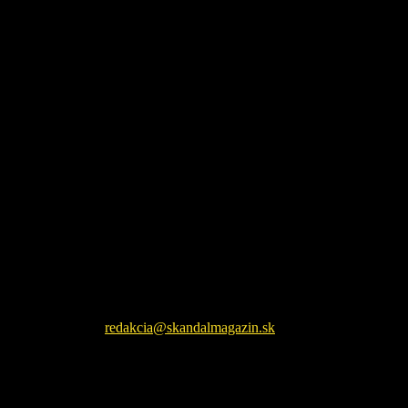
Škandál Magazín Vám prináša najnovšie pikošky zo sveta
šoubiznizu a každodenné zaujímavé čítanie. Sledujte nás na
facebookovej fanpage pre najnovšie správy.
Kontaktujte nás:
redakcia@skandalmagazin.sk
EŠTE ĎALŠIE NOVINKY