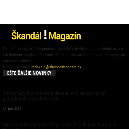
Škandál Magazín Vám prináša najnovšie pikošky zo sveta šoubiznizu a
každodenné zaujímavé čítanie. Sledujte nás na facebookovej fanpage pre
najnovšie správy.
Kontaktujte nás:
redakcia@skandalmagazin.sk
EŠTE ĎALŠIE NOVINKY
Známy živý Ken konečne ukázal, ako vyzeral pred
plastikami! Nebudete veriť...
29. júla 2026
Ako zmeniť svoj život k lepšiemu: 12 zákonov karmy, o