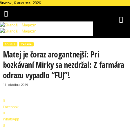
štvrtok, 6 augusta, 2026
Š
k
ŠOUBIZ
ZÁBAVA
a
Matej je čoraz arogantnejší: Pri
n
d
bozkávaní Mirky sa nezdržal: Z farmára
á
odrazu vypadlo “FUJ”!
l
M
11. októbra 2019
a
g
a
z
Facebook
í
n
WhatsApp