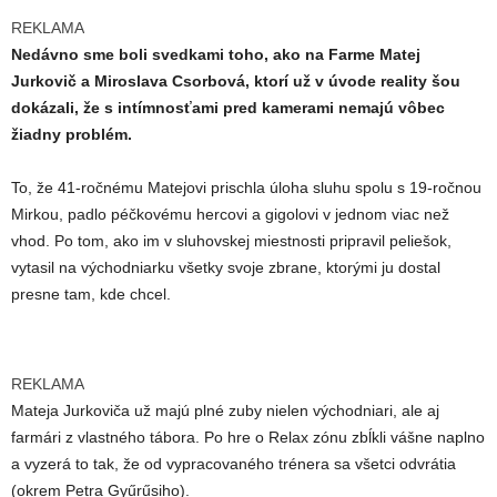
REKLAMA
Nedávno sme boli svedkami toho, ako na Farme Matej
Jurkovič a Miroslava Csorbová, ktorí už v úvode reality šou
dokázali, že s intímnosťami pred kamerami nemajú vôbec
žiadny problém.
To, že 41-ročnému Matejovi prischla úloha sluhu spolu s 19-ročnou
Mirkou, padlo péčkovému hercovi a gigolovi v jednom viac než
vhod. Po tom, ako im v sluhovskej miestnosti pripravil peliešok,
vytasil na východniarku všetky svoje zbrane, ktorými ju dostal
presne tam, kde chcel.
REKLAMA
Mateja Jurkoviča už majú plné zuby nielen východniari, ale aj
farmári z vlastného tábora. Po hre o Relax zónu zbĺkli vášne naplno
a vyzerá to tak, že od vypracovaného trénera sa všetci odvrátia
(okrem Petra Gyűrűsiho).