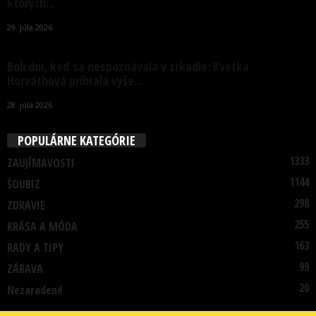
ktorých...
29. júla 2026
Boli dni, keď sa nespoznávala v zrkadle: Kvetka
Horváthová pribrala vyše...
28. júla 2026
POPULÁRNE KATEGÓRIE
1333
ZAUJÍMAVOSTI
1144
ŠOUBIZ
298
ZDRAVIE
255
KRÁSA A MÓDA
163
RADY A TIPY
99
ZÁBAVA
20
Nezaradené