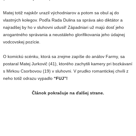
Matej totiž najskôr urazil východniarov a potom sa obul aj do
vlastných kolegov. Podľa Rada Dulina sa správa ako diktátor a
najradšej by ho v sluhovni udusil! Západniari už majú dosť jeho
arogantného správania a neustáleho glorifikovania jeho údajnej
vodcovskej pozície.
O komickú scénku, ktorá sa zrejme zapíše do análov Farmy, sa
postaral Matej Jurkovič (41), ktorého zachytili kamery pri bozkávaní
s Mirkou Csorbovou (19) v sluhovni. V prudko romantickej chvíli z
neho totiž odrazu vypadlo
“FUJ”!
Článok pokračuje na ďalšej strane.