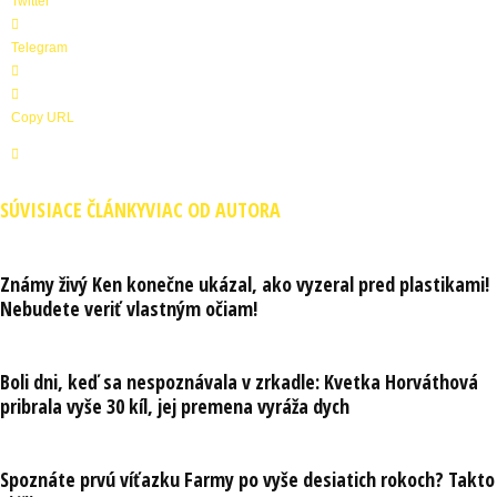
Twitter
Telegram
Copy URL
SÚVISIACE ČLÁNKY
VIAC OD AUTORA
Známy živý Ken konečne ukázal, ako vyzeral pred plastikami!
Nebudete veriť vlastným očiam!
Boli dni, keď sa nespoznávala v zrkadle: Kvetka Horváthová
pribrala vyše 30 kíl, jej premena vyráža dych
Spoznáte prvú víťazku Farmy po vyše desiatich rokoch? Takto