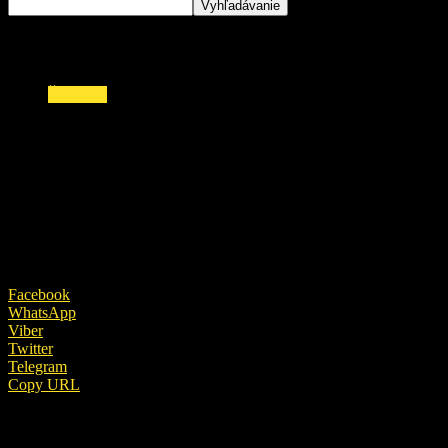
ŠOUBIZ
Ďalšie vášnivé VIDEO v sluhovni. Kika a Rado
si užili vášnivú noc. Najprv odhodila
nohavičky, potom…!
14. novembra 2019
Facebook
WhatsApp
Viber
Twitter
Telegram
Copy URL