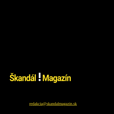
26. júla 2026
Škandál Magazín Vám prináša najnovšie pikošky zo sveta
šoubiznizu a každodenné zaujímavé čítanie. Sledujte nás na
facebookovej fanpage pre najnovšie správy.
Kontaktujte nás:
redakcia@skandalmagazin.sk