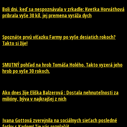
Boli dni, keď sa nespoznávala v zrkadle: Kvetka Horváthová
pribrala vyše 30 kíl, jej premena vyráža dych
Spoznáte prvú víťazku Farmy po vyše desiatich rokoch?
Takto si žije!
SMUTNÝ pohľad na hrob Tomáša Holého. Takto vyzerá jeho
hrob po vyše 30 rokoch.
Ako dnes žije Eliška Balzerová : Dostala nehnuteľnosti za
milióny, býva v najkrajšej z nich
Ivana Gottová zverejnila na sociálnych sieťach posledné
fotky s Karlom! Tie vás rozplačú!