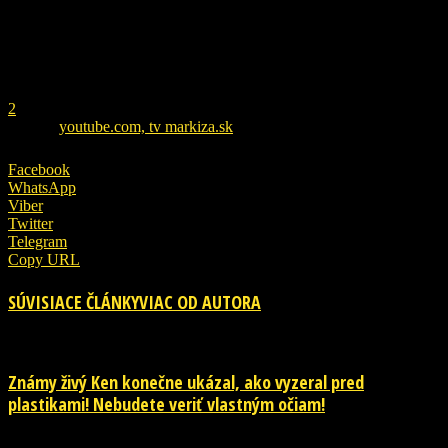
REKLAMA
1
2
ZDROJ
youtube.com, tv markiza.sk
Facebook
WhatsApp
Viber
Twitter
Telegram
Copy URL
SÚVISIACE ČLÁNKY
VIAC OD AUTORA
Známy živý Ken konečne ukázal, ako vyzeral pred
plastikami! Nebudete veriť vlastným očiam!