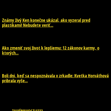
EŠTE ĎALŠIE NOVINKY
Známy živý Ken konečne ukázal, ako vyzeral pred
plastikami! Nebudete veriť...
29. júla 2026
Ako zmeniť svoj život k lepšiemu: 12 zákonov karmy, o
ktorých...
29. júla 2026
Boli dni, keď sa nespoznávala v zrkadle: Kvetka Horváthová
pribrala vyše...
28. júla 2026
POPULÁRNE KATEGÓRIE
ZAUJÍMAVOSTI
1333