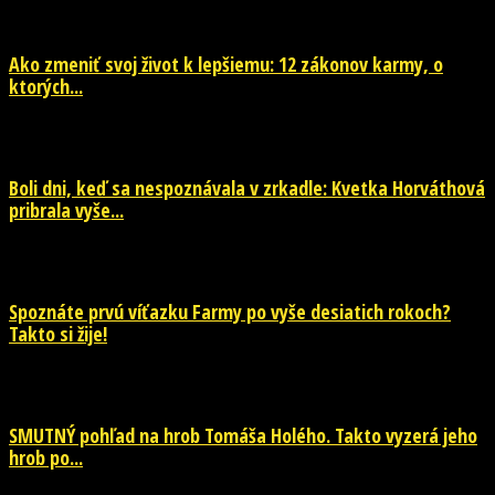
29. júla 2026
Ako zmeniť svoj život k lepšiemu: 12 zákonov karmy, o
ktorých...
29. júla 2026
Boli dni, keď sa nespoznávala v zrkadle: Kvetka Horváthová
pribrala vyše...
28. júla 2026
Spoznáte prvú víťazku Farmy po vyše desiatich rokoch?
Takto si žije!
26. júla 2026
SMUTNÝ pohľad na hrob Tomáša Holého. Takto vyzerá jeho
hrob po...