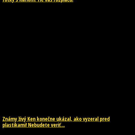
NOVINKY
Známy živý Ken konečne ukázal, ako vyzeral pred
plastikami! Nebudete veriť...