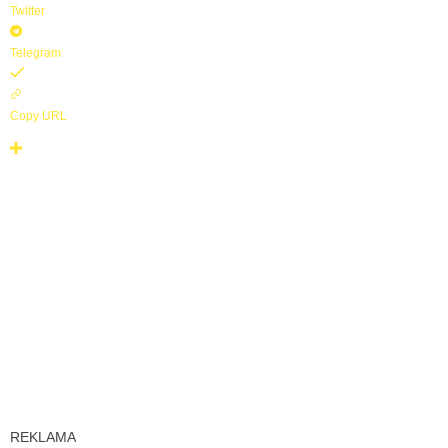
Twitter
z
í
Telegram
n
Copy URL
REKLAMA