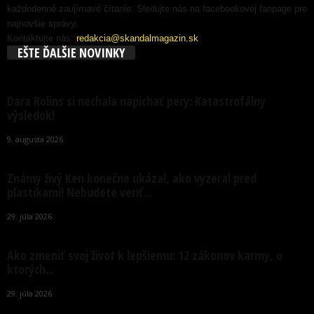
každodenné zaujímavé čítanie. Sledujte nás na facebookovej fanpage pre
najnovšie správy.
Kontaktujte nás:
redakcia@skandalmagazin.sk
EŠTE ĎALŠIE NOVINKY
Dara Rolins si nechala napichať pery: Katastrofálny
výsledok!
9. augusta 2026
Známy živý Ken konečne ukázal, ako vyzeral pred
plastikami! Nebudete veriť...
29. júla 2026
Ako zmeniť svoj život k lepšiemu: 12 zákonov karmy, o
ktorých...
29. júla 2026