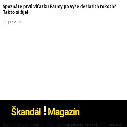
Spoznáte prvú víťazku Farmy po vyše desiatich rokoch?
Takto si žije!
26. júla 2026
Škandál Magazín Vám prináša najnovšie pikošky zo sveta šoubiznizu a