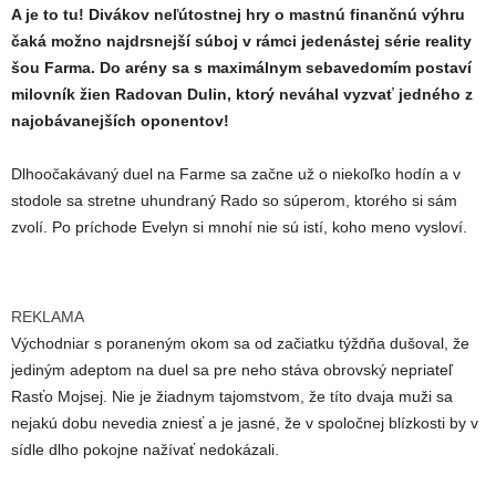
A je to tu! Divákov neľútostnej hry o mastnú finančnú výhru
čaká možno najdrsnejší súboj v rámci jedenástej série reality
šou Farma. Do arény sa s maximálnym sebavedomím postaví
milovník žien Radovan Dulin, ktorý neváhal vyzvať jedného z
najobávanejších oponentov!
Dlhoočakávaný duel na Farme sa začne už o niekoľko hodín a v
stodole sa stretne uhundraný Rado so súperom, ktorého si sám
zvolí. Po príchode Evelyn si mnohí nie sú istí, koho meno vysloví.
REKLAMA
Východniar s poraneným okom sa od začiatku týždňa dušoval, že
jediným adeptom na duel sa pre neho stáva obrovský nepriateľ
Rasťo Mojsej. Nie je žiadnym tajomstvom, že títo dvaja muži sa
nejakú dobu nevedia zniesť a je jasné, že v spoločnej blízkosti by v
sídle dlho pokojne nažívať nedokázali.