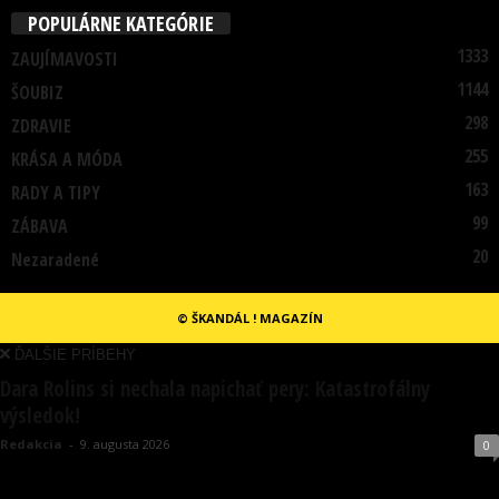
POPULÁRNE KATEGÓRIE
1333
ZAUJÍMAVOSTI
1144
ŠOUBIZ
298
ZDRAVIE
255
KRÁSA A MÓDA
163
RADY A TIPY
99
ZÁBAVA
20
Nezaradené
© ŠKANDÁL ! MAGAZÍN
ĎALŠIE PRÍBEHY
Dara Rolins si nechala napichať pery: Katastrofálny
výsledok!
Redakcia
-
9. augusta 2026
0