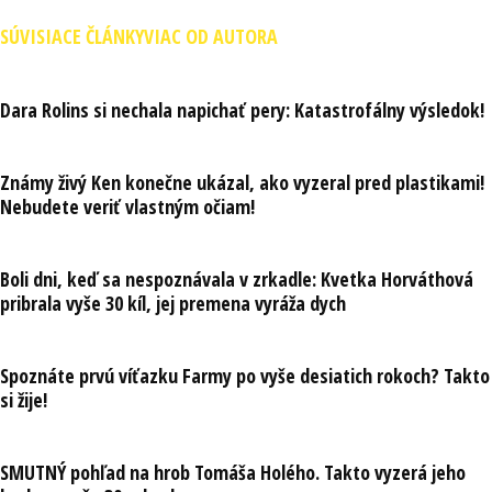
SÚVISIACE ČLÁNKY
VIAC OD AUTORA
Dara Rolins si nechala napichať pery: Katastrofálny výsledok!
Známy živý Ken konečne ukázal, ako vyzeral pred plastikami!
Nebudete veriť vlastným očiam!
Boli dni, keď sa nespoznávala v zrkadle: Kvetka Horváthová
pribrala vyše 30 kíl, jej premena vyráža dych
Spoznáte prvú víťazku Farmy po vyše desiatich rokoch? Takto
si žije!
SMUTNÝ pohľad na hrob Tomáša Holého. Takto vyzerá jeho