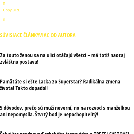
Copy URL
SÚVISIACE ČLÁNKY
VIAC OD AUTORA
Za touto ženou sa na ulici otáčajú všetci – má totiž naozaj
zvláštnu postavu!
Pamätáte si ešte Lacka zo Superstar? Radikálna zmena
života! Takto dopadol!
5 dôvodov, prečo sú muži neverní, no na rozvod s manželkou
ani nepomyslia. Štvrtý bod je nepochopiteľný!