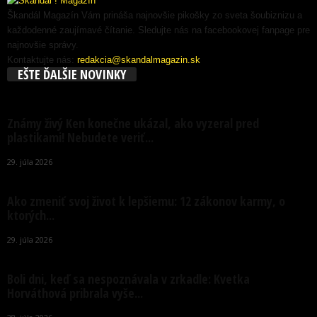
Škandál Magazín Vám prináša najnovšie pikošky zo sveta šoubiznizu a
každodenné zaujímavé čítanie. Sledujte nás na facebookovej fanpage pre
najnovšie správy.
Kontaktujte nás:
redakcia@skandalmagazin.sk
EŠTE ĎALŠIE NOVINKY
Známy živý Ken konečne ukázal, ako vyzeral pred
plastikami! Nebudete veriť...
29. júla 2026
Ako zmeniť svoj život k lepšiemu: 12 zákonov karmy, o
ktorých...
29. júla 2026
Boli dni, keď sa nespoznávala v zrkadle: Kvetka
Horváthová pribrala vyše...