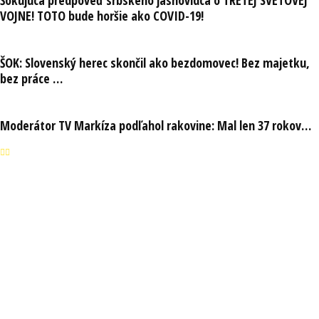
Šokujúca predpoveď srbského jasnovidca o TRETEJ SVETOVEJ
VOJNE! TOTO bude horšie ako COVID-19!
ŠOK: Slovenský herec skončil ako bezdomovec! Bez majetku,
bez práce …
Moderátor TV Markíza podľahol rakovine: Mal len 37 rokov…