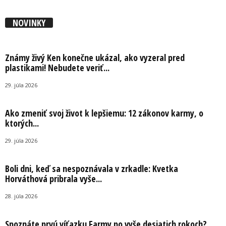
NOVINKY
Známy živý Ken konečne ukázal, ako vyzeral pred
plastikami! Nebudete veriť...
29. júla 2026
Ako zmeniť svoj život k lepšiemu: 12 zákonov karmy, o
ktorých...
29. júla 2026
Boli dni, keď sa nespoznávala v zrkadle: Kvetka
Horváthová pribrala vyše...
28. júla 2026
Spoznáte prvú víťazku Farmy po vyše desiatich rokoch?