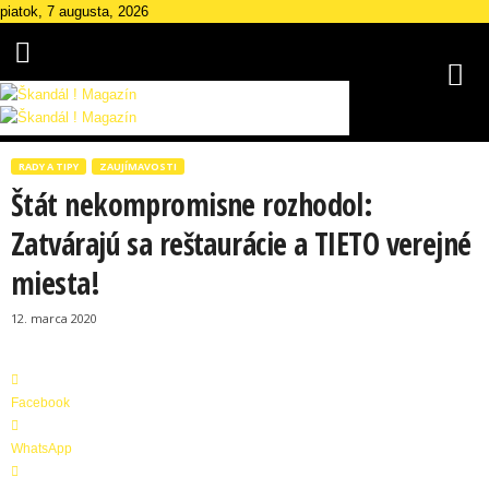
piatok, 7 augusta, 2026
Š
k
RADY A TIPY
ZAUJÍMAVOSTI
a
Štát nekompromisne rozhodol:
n
d
Zatvárajú sa reštaurácie a TIETO verejné
á
miesta!
l
M
12. marca 2020
a
g
a
z
Facebook
í
n
WhatsApp