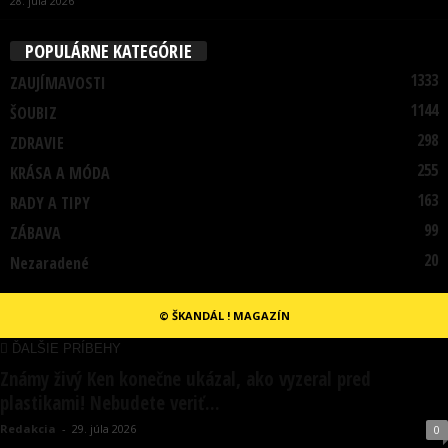
28. júla 2026
POPULÁRNE KATEGÓRIE
1333
ZAUJÍMAVOSTI
1144
ŠOUBIZ
298
ZDRAVIE
255
KRÁSA A MÓDA
163
RADY A TIPY
99
ZÁBAVA
20
Nezaradené
© ŠKANDÁL ! MAGAZÍN
ĎALŠIE PRÍBEHY
Známy živý Ken konečne ukázal, ako vyzeral pred
plastikami! Nebudete veriť...
Redakcia
-
29. júla 2026
0