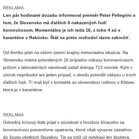
REKLAMA
Len pár hodinami dozadu informoval premiér Peter Pellegrini o
tom, že Slovensko má ďalších 6 nakazených ľudí
koronvírusom. Momentálne je ich teda 16, z toho 4 sú v
karanténe v Rakúsku. Štát sa preto rozhodol rázne zakročiť.
Od štvrtku platí na celom území krajiny mimoriadna situácia. Na
Slovensku máme potvrdených 16 prípadov nákazy koronavírusom,
pričom v laboratóriách otestovali zatiaľ dokopy 713 vzoriek. Kým v
utorok nepribudol ani jeden prípad, v stredu potvrdili nákazu u troch
ďalších ľudí. Tí mali byť v kontakte so slovenskou rodinou v Kittsee,
ktorá je v karanténe.
REKLAMA
Ústredný krízový štáb prijal v súvislosti s hrozbou šíriaceho sa
koronavírusu preventívne opatrenia, ktoré však výrazne zasiahnu
do života všetkých Slovákov. Tie sa totiž už netýkajú len školstva,