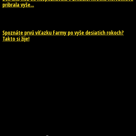
pribrala vyše...
28. júla 2026
Spoznáte prvú víťazku Farmy po vyše desiatich rokoch?
Takto si žije!
26. júla 2026