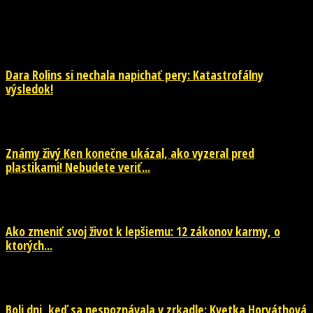
NOVINKY
Dara Rolins si nechala napichať pery: Katastrofálny
výsledok!
9. augusta 2026
Známy živý Ken konečne ukázal, ako vyzeral pred
plastikami! Nebudete veriť...
29. júla 2026
Ako zmeniť svoj život k lepšiemu: 12 zákonov karmy, o
ktorých...
29. júla 2026
Boli dni, keď sa nespoznávala v zrkadle: Kvetka Horváthová