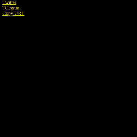
Twitter
Telegram
Copy URL
REKLAMA
Na Slovensku existujú dva tábory. Jeden súčasnému premiérovi
Igorovi Matovičovi fandí a plne podporuje v jeho
rozhodnutiach v boji proti koronavírusu, ten druhý zase
kritizuje a obáva sa dôsledkov jeho konania. Na stranu kritiky
sa najnovšie pridala aj bývalá generálna riaditeľka Markízy