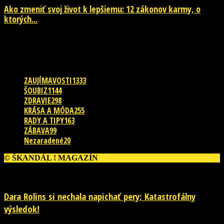
Ako zmeniť svoj život k lepšiemu: 12 zákonov karmy, o
ktorých...
29. júla 2026
POPULÁRNE KATEGÓRIE
ZAUJÍMAVOSTI
1333
ŠOUBIZ
1144
ZDRAVIE
298
KRÁSA A MÓDA
255
RADY A TIPY
163
ZÁBAVA
99
Nezaradené
20
© ŠKANDÁL ! MAGAZÍN
ĎALŠIE PRÍBEHY
Dara Rolins si nechala napichať pery: Katastrofálny
výsledok!