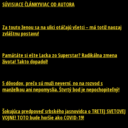
SÚVISIACE ČLÁNKY
VIAC OD AUTORA
Za touto ženou sa na ulici otáčajú všetci – má totiž naozaj
zvláštnu postavu!
Pamätáte si ešte Lacka zo Superstar? Radikálna zmena
života! Takto dopadol!
5 dôvodov, prečo sú muži neverní, no na rozvod s
manželkou ani nepomyslia. Štvrtý bod je nepochopiteľný!
Šokujúca predpoveď srbského jasnovidca o TRETEJ SVETOVEJ
VOJNE! TOTO bude horšie ako COVID-19!