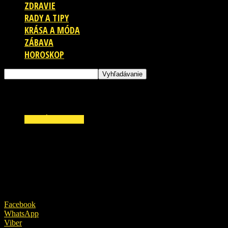
ZDRAVIE
RADY A TIPY
KRÁSA A MÓDA
ZÁBAVA
HOROSKOP
ZAUJÍMAVOSTI
Známa Slovenka sa poriadne obula do
Matoviča: “Robíš si na nás pokusy!”
3. apríla 2020
Facebook
WhatsApp
Viber