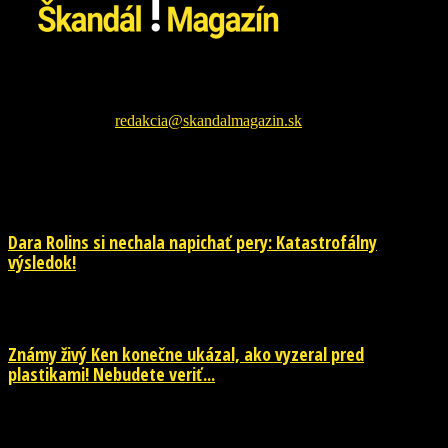
Škandál Magazín Vám prináša najnovšie pikošky zo sveta
šoubiznizu a každodenné zaujímavé čítanie. Sledujte nás na
facebookovej fanpage pre najnovšie správy.
Kontaktujte nás:
redakcia@skandalmagazin.sk
EŠTE ĎALŠIE NOVINKY
Dara Rolins si nechala napichať pery: Katastrofálny
výsledok!
9. augusta 2026
Známy živý Ken konečne ukázal, ako vyzeral pred
plastikami! Nebudete veriť...
29. júla 2026