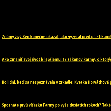
NOVINKY
Známy živý Ken konečne ukázal, ako vyzeral pred plastikami!
29. júla 2026
Ako zmeniť svoj život k lepšiemu: 12 zákonov karmy, o ktorýc
29. júla 2026
Boli dni, keď sa nespoznávala v zrkadle: Kvetka Horváthová pr
28. júla 2026
Spoznáte prvú víťazku Farmy po vyše desiatich rokoch? Takto 