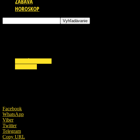
ZÁBAVA
HOROSKOP
ZAUJÍMAVOSTI
ZDRAVIE
Slovenský lekár sa nakazil koronavírusom vo svo
19. októbra 2020
Facebook
WhatsApp
Viber
Twitter
Telegram
Copy URL