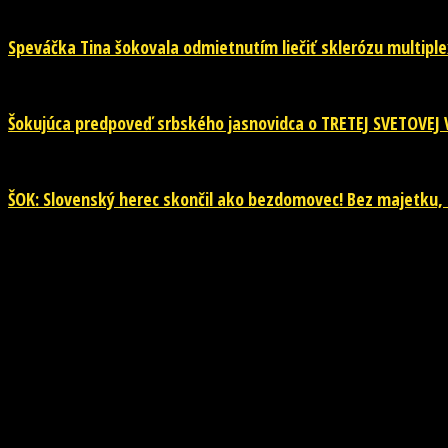
Speváčka Tina šokovala odmietnutím liečiť sklerózu multiplex
Šokujúca predpoveď srbského jasnovidca o TRETEJ SVETOVEJ 
ŠOK: Slovenský herec skončil ako bezdomovec! Bez majetku,