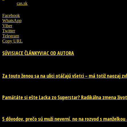
ZDROJ
cas.sk
Facebook
WhatsApp
Viber
Twitter
Telegram
Copy URL
SÚVISIACE ČLÁNKY
VIAC OD AUTORA
Za touto ženou sa na ulici otáčajú všetci – má totiž naozaj z
Pamätáte si ešte Lacka zo Superstar? Radikálna zmena život
5 dôvodov, prečo sú muži neverní, no na rozvod s manželkou 