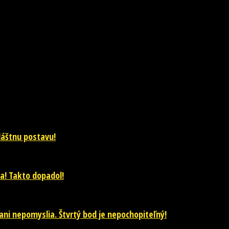
vláštnu postavu!
a! Takto dopadol!
ani nepomyslia. Štvrtý bod je nepochopiteľný!