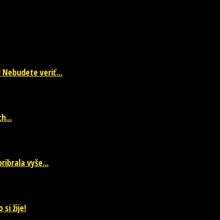
 Nebudete veriť...
h...
ibrala vyše...
si žije!