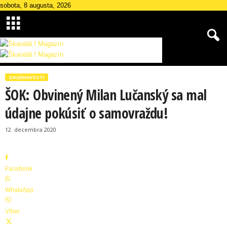
sobota, 8 augusta, 2026
Š
k
ZAUJÍMAVOSTI
a
ŠOK: Obvinený Milan Lučanský sa mal
n
d
údajne pokúsiť o samovraždu!
á
l
12. decembra 2020
M
a
g
Facebook
a
z
WhatsApp
í
n
Viber