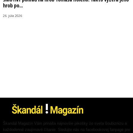
hrob po...
26. júla 2026
Škandál Magazín Vám prináša najnovšie pikošky zo sveta šoubiznizu a
každodenné zaujímavé čítanie. Sledujte nás na facebookovej fanpage pre