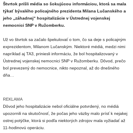
Štvrtok prišli média so šokujúcou informáciou, ktorá sa mala
týkať bývalého policajného prezidenta Milana Lučanského a
jeho „záhadnej“ hospitalizácie v Ústrednej vojenskej
nemocnici SNP v Ružomberku.
Už vo štvrtok sa začalo špekulovať o tom, čo sa deje s policajným
exprezidentom, Milanom Lučanským. Niektoré médiá, medzi nimi
napríklad aj TA3, priniesli informáciu, že bol hospitalizovaný v
Ústrednej vojenskej nemocnici SNP v Ružomberku. Dôvod, prečo
bol prevezený do nemocnice, nikto nepoznal, až do dnešného
dňa…
REKLAMA
Dôvod jeho hospitalizácie nebol oficiálne potvrdený, no médiá
upozornili na skutočnosť, že počas jeho väzby malo prísť k nejakej
ostrej potýčke, ktorá si podľa niektorých zdrojov mala vyžiadať až
11-hodinovú operáciu.