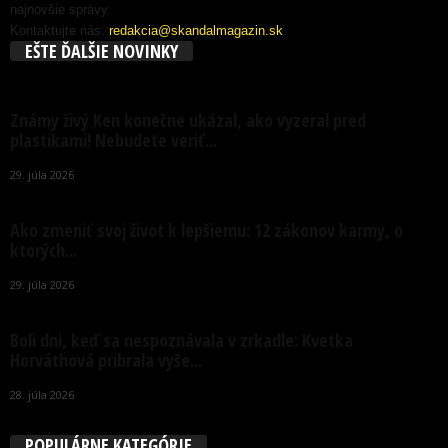
najnovšie správy.
Kontaktujte nás:
redakcia@skandalmagazin.sk
EŠTE ĎALŠIE NOVINKY
Známy živý Ken konečne ukázal, ako vyzeral pred
plastikami! Nebudete veriť...
29. júla 2026
Ako zmeniť svoj život k lepšiemu: 12 zákonov karmy, o
ktorých...
29. júla 2026
Boli dni, keď sa nespoznávala v zrkadle: Kvetka
Horváthová pribrala vyše...
28. júla 2026
POPULÁRNE KATEGÓRIE