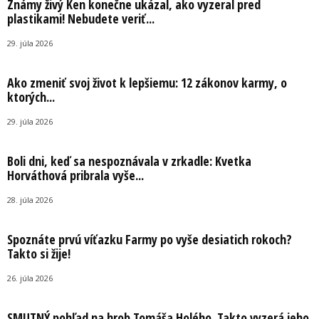
Známy živý Ken konečne ukázal, ako vyzeral pred
plastikami! Nebudete veriť...
29. júla 2026
Ako zmeniť svoj život k lepšiemu: 12 zákonov karmy, o
ktorých...
29. júla 2026
Boli dni, keď sa nespoznávala v zrkadle: Kvetka
Horváthová pribrala vyše...
28. júla 2026
Spoznáte prvú víťazku Farmy po vyše desiatich rokoch?
Takto si žije!
26. júla 2026
SMUTNÝ pohľad na hrob Tomáša Holého. Takto vyzerá jeho