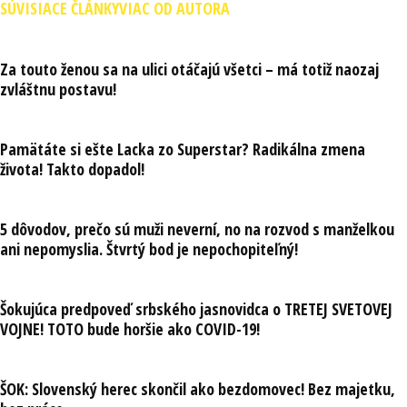
SÚVISIACE ČLÁNKY
VIAC OD AUTORA
Za touto ženou sa na ulici otáčajú všetci – má totiž naozaj
zvláštnu postavu!
Pamätáte si ešte Lacka zo Superstar? Radikálna zmena
života! Takto dopadol!
5 dôvodov, prečo sú muži neverní, no na rozvod s manželkou
ani nepomyslia. Štvrtý bod je nepochopiteľný!
Šokujúca predpoveď srbského jasnovidca o TRETEJ SVETOVEJ
VOJNE! TOTO bude horšie ako COVID-19!
ŠOK: Slovenský herec skončil ako bezdomovec! Bez majetku,