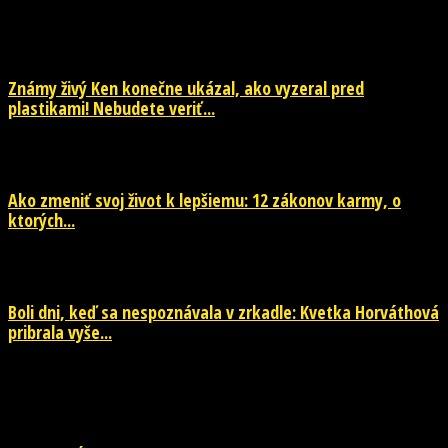
EŠTE ĎALŠIE NOVINKY
Známy živý Ken konečne ukázal, ako vyzeral pred
plastikami! Nebudete veriť...
29. júla 2026
Ako zmeniť svoj život k lepšiemu: 12 zákonov karmy, o
ktorých...
29. júla 2026
Boli dni, keď sa nespoznávala v zrkadle: Kvetka Horváthová
pribrala vyše...
28. júla 2026
POPULÁRNE KATEGÓRIE