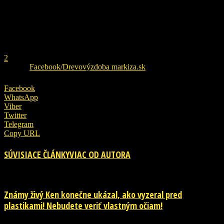
REKLAMA
1
2
ZDROJ
Facebook/Drevovýzdoba markiza.sk
Facebook
WhatsApp
Viber
Twitter
Telegram
Copy URL
SÚVISIACE ČLÁNKY
VIAC OD AUTORA
Známy živý Ken konečne ukázal, ako vyzeral pred
plastikami! Nebudete veriť vlastným očiam!