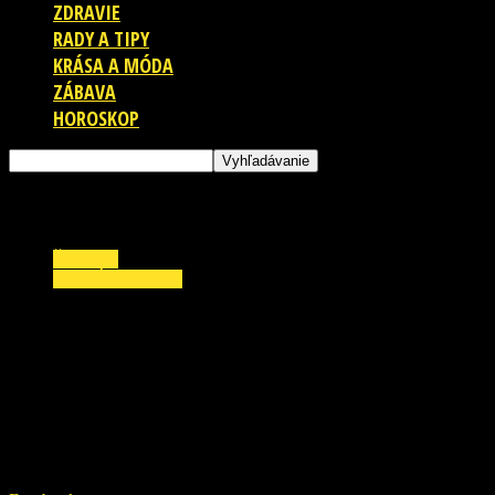
ZDRAVIE
RADY A TIPY
KRÁSA A MÓDA
ZÁBAVA
HOROSKOP
ŠOUBIZ
ZAUJÍMAVOSTI
Pamätáte sa na pracovitého exfarmára Mira
Poveca? To čo dokázal vyrobiť je
obdivuhodné
28. marca 2021