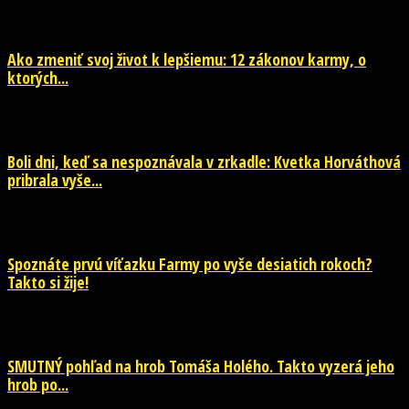
29. júla 2026
Ako zmeniť svoj život k lepšiemu: 12 zákonov karmy, o
ktorých...
29. júla 2026
Boli dni, keď sa nespoznávala v zrkadle: Kvetka Horváthová
pribrala vyše...
28. júla 2026
Spoznáte prvú víťazku Farmy po vyše desiatich rokoch?
Takto si žije!
26. júla 2026
SMUTNÝ pohľad na hrob Tomáša Holého. Takto vyzerá jeho
hrob po...