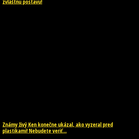
zvláštnu postavu!
NOVINKY
Známy živý Ken konečne ukázal, ako vyzeral pred
plastikami! Nebudete veriť...