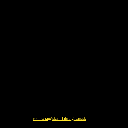
26. júla 2026
Škandál Magazín Vám prináša najnovšie pikošky zo sveta
šoubiznizu a každodenné zaujímavé čítanie. Sledujte nás na
facebookovej fanpage pre najnovšie správy.
Kontaktujte nás:
redakcia@skandalmagazin.sk