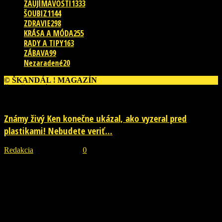
ZAUJÍMAVOSTI
1333
ŠOUBIZ
1144
ZDRAVIE
298
KRÁSA A MÓDA
255
RADY A TIPY
163
ZÁBAVA
99
Nezaradené
20
© ŠKANDÁL ! MAGAZÍN
ĎALŠIE PRÍBEHY
Známy živý Ken konečne ukázal, ako vyzeral pred
plastikami! Nebudete veriť...
Redakcia
-
29. júla 2026
0