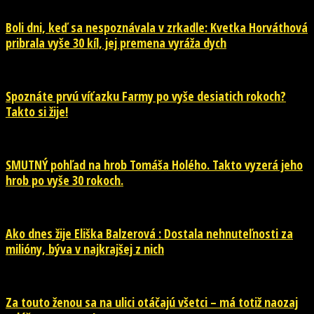
Boli dni, keď sa nespoznávala v zrkadle: Kvetka Horváthová
pribrala vyše 30 kíl, jej premena vyráža dych
Spoznáte prvú víťazku Farmy po vyše desiatich rokoch?
Takto si žije!
SMUTNÝ pohľad na hrob Tomáša Holého. Takto vyzerá jeho
hrob po vyše 30 rokoch.
Ako dnes žije Eliška Balzerová : Dostala nehnuteľnosti za
milióny, býva v najkrajšej z nich
Za touto ženou sa na ulici otáčajú všetci – má totiž naozaj