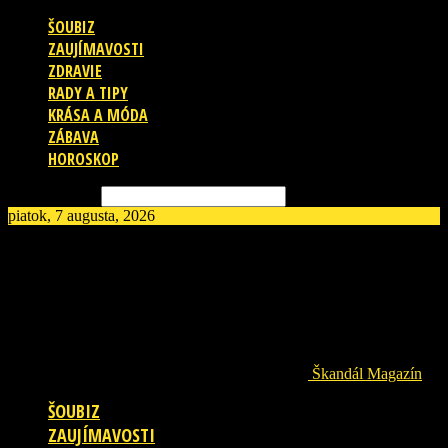
ŠOUBIZ
ZAUJÍMAVOSTI
ZDRAVIE
RADY A TIPY
KRÁSA A MÓDA
ZÁBAVA
HOROSKOP
Vyhľadávanie
piatok, 7 augusta, 2026
Škandál Magazín
ŠOUBIZ
ZAUJÍMAVOSTI