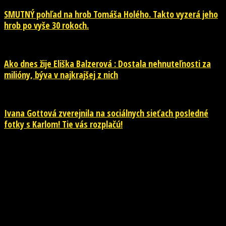
SMUTNÝ pohľad na hrob Tomáša Holého. Takto vyzerá jeho
hrob po vyše 30 rokoch.
Ako dnes žije Eliška Balzerová : Dostala nehnuteľnosti za
milióny, býva v najkrajšej z nich
Ivana Gottová zverejnila na sociálnych sieťach posledné
fotky s Karlom! Tie vás rozplačú!