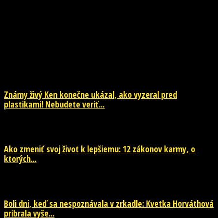
NOVINKY
Známy živý Ken konečne ukázal, ako vyzeral pred
plastikami! Nebudete veriť...
29. júla 2026
Ako zmeniť svoj život k lepšiemu: 12 zákonov karmy, o
ktorých...
29. júla 2026
Boli dni, keď sa nespoznávala v zrkadle: Kvetka Horváthová
pribrala vyše...