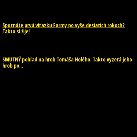
28. júla 2026
Spoznáte prvú víťazku Farmy po vyše desiatich rokoch?
Takto si žije!
26. júla 2026
SMUTNÝ pohľad na hrob Tomáša Holého. Takto vyzerá jeho
hrob po...
26. júla 2026