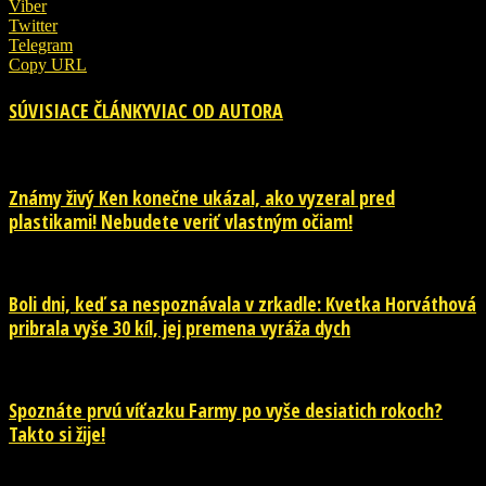
Viber
Twitter
Telegram
Copy URL
SÚVISIACE ČLÁNKY
VIAC OD AUTORA
Známy živý Ken konečne ukázal, ako vyzeral pred
plastikami! Nebudete veriť vlastným očiam!
Boli dni, keď sa nespoznávala v zrkadle: Kvetka Horváthová
pribrala vyše 30 kíl, jej premena vyráža dych
Spoznáte prvú víťazku Farmy po vyše desiatich rokoch?
Takto si žije!