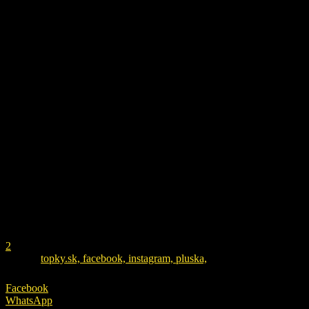
za dverami súdu.
Článok pokračuje na ďalšej strane.
REKLAMA
1
2
ZDROJ
topky.sk, facebook, instagram, pluska,
Facebook
WhatsApp