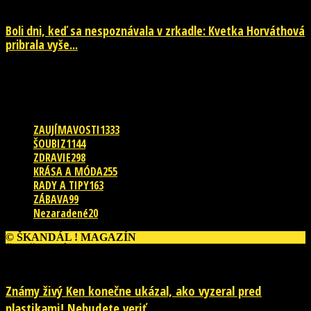
Boli dni, keď sa nespoznávala v zrkadle: Kvetka Horváthová
pribrala vyše...
28. júla 2026
POPULÁRNE KATEGÓRIE
ZAUJÍMAVOSTI
1333
ŠOUBIZ
1144
ZDRAVIE
298
KRÁSA A MÓDA
255
RADY A TIPY
163
ZÁBAVA
99
Nezaradené
20
© ŠKANDÁL ! MAGAZÍN
ĎALŠIE PRÍBEHY
Známy živý Ken konečne ukázal, ako vyzeral pred
plastikami! Nebudete veriť...