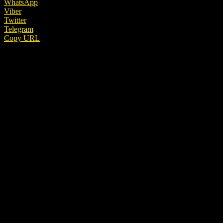
WhatsApp
Viber
Twitter
Telegram
Copy URL
REKLAMA
Ešte v nedeľu sa Zuzana Strausz Plačková (30) na sociálnych
sieťach pýšila obrovským šatníkom, ktorý si nechala zhotoviť
vo svojom novom rodinnom dome v Miloslavove. No hoci je