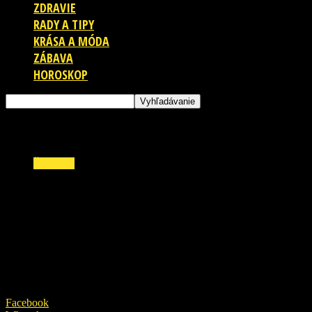
ZDRAVIE
RADY A TIPY
KRÁSA A MÓDA
ZÁBAVA
HOROSKOP
ŠOUBIZ
Milionárka Plačková už 3 dni v CPZ.
PREHOVORIL Plačkovej PRÁVNIK: Na väzbu
nie sú dôvody!
30. septembra 2021
Facebook