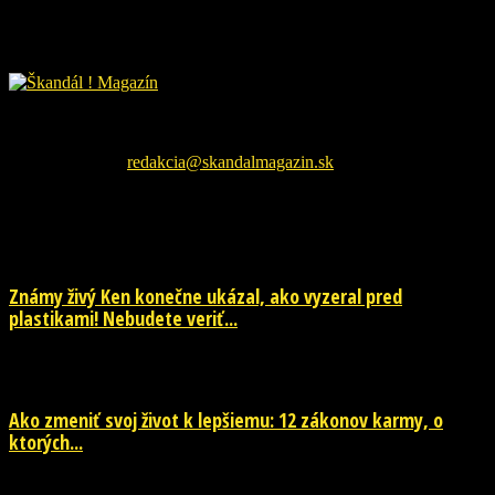
Škandál Magazín Vám prináša najnovšie pikošky zo sveta
šoubiznizu a každodenné zaujímavé čítanie. Sledujte nás na
facebookovej fanpage pre najnovšie správy.
Kontaktujte nás:
redakcia@skandalmagazin.sk
EŠTE ĎALŠIE NOVINKY
Známy živý Ken konečne ukázal, ako vyzeral pred
plastikami! Nebudete veriť...
29. júla 2026
Ako zmeniť svoj život k lepšiemu: 12 zákonov karmy, o
ktorých...
29. júla 2026