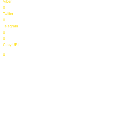
Viber
z
í
Twitter
n
Telegram
Copy URL