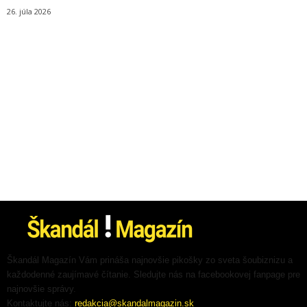
26. júla 2026
Škandál Magazín Vám prináša najnovšie pikošky zo sveta šoubiznizu a
každodenné zaujímavé čítanie. Sledujte nás na facebookovej fanpage pre
najnovšie správy.
Kontaktujte nás:
redakcia@skandalmagazin.sk