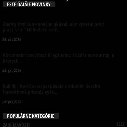
EŠTE ĎALŠIE NOVINKY
Známy živý Ken konečne ukázal, ako vyzeral pred
plastikami! Nebudete veriť...
29. júla 2026
Ako zmeniť svoj život k lepšiemu: 12 zákonov karmy, o
ktorých...
29. júla 2026
Boli dni, keď sa nespoznávala v zrkadle: Kvetka
Horváthová pribrala vyše...
28. júla 2026
POPULÁRNE KATEGÓRIE
1333
ZAUJÍMAVOSTI