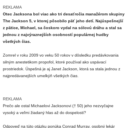
REKLAMA
Otec Jacksona bol viac ako tri desaťročia manažérom skupiny
The Jackson 5, v ktorej pôsobilo päť jeho detí. Najúspešnejší
z pätice, Michael, sa čoskoro vydal na sólovú dráhu a stal sa
jednou z najvýraznejších osobností populárnej hudby
všetkých čias.
Zomrel v roku 2009 vo veku 50 rokov v dôsledku predávkovania
silným anestetikom propofol, ktoré používal ako uspávací
prostriedok. Úspešná je aj Janet Jackson, ktorá sa stala jednou z
najpredávanejších umelkýň všetkých čias.
REKLAMA
Prečo ale ostal Michaelovi Jacksonovi († 50) jeho nezvyčajne
vysoký a veľmi žiadaný hlas až do dospelosti?
Odpoveď na túto otázku ponúka Conrad Murray, osobný lekár