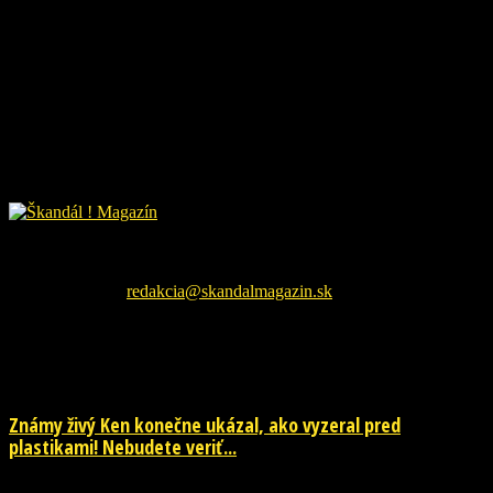
Škandál Magazín Vám prináša najnovšie pikošky zo sveta
šoubiznizu a každodenné zaujímavé čítanie. Sledujte nás na
facebookovej fanpage pre najnovšie správy.
Kontaktujte nás:
redakcia@skandalmagazin.sk
EŠTE ĎALŠIE NOVINKY
Známy živý Ken konečne ukázal, ako vyzeral pred
plastikami! Nebudete veriť...
29. júla 2026