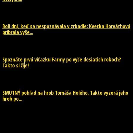
29. júla 2026
Boli dni, keď sa nespoznávala v zrkadle: Kvetka Horváthová
pribrala vyše...
28. júla 2026
Spoznáte prvú víťazku Farmy po vyše desiatich rokoch?
Takto si žije!
26. júla 2026
SMUTNÝ pohľad na hrob Tomáša Holého. Takto vyzerá jeho
hrob po...
26. júla 2026