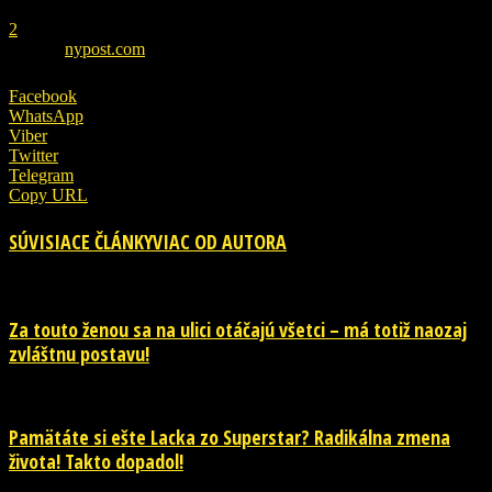
1
2
ZDROJ
nypost.com
Facebook
WhatsApp
Viber
Twitter
Telegram
Copy URL
SÚVISIACE ČLÁNKY
VIAC OD AUTORA
Za touto ženou sa na ulici otáčajú všetci – má totiž naozaj
zvláštnu postavu!
Pamätáte si ešte Lacka zo Superstar? Radikálna zmena
života! Takto dopadol!