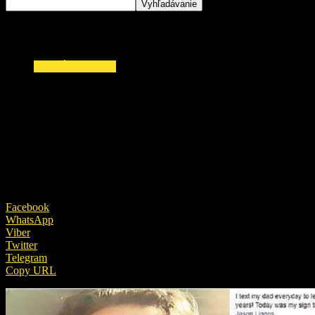
ZAUJÍMAVOSTI
Dievča každý deň písalo otcovi novinky z jej
života aj po jeho smrti. Po štyroch rokoch
dostala odpoveď
20. júna 2026
Facebook
WhatsApp
Viber
Twitter
Telegram
Copy URL