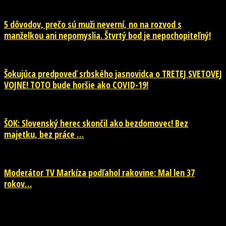
5 dôvodov, prečo sú muži neverní, no na rozvod s
manželkou ani nepomyslia. Štvrtý bod je nepochopiteľný!
Šokujúca predpoveď srbského jasnovidca o TRETEJ SVETOVEJ
VOJNE! TOTO bude horšie ako COVID-19!
ŠOK: Slovenský herec skončil ako bezdomovec! Bez
majetku, bez práce …
Moderátor TV Markíza podľahol rakovine: Mal len 37
rokov…