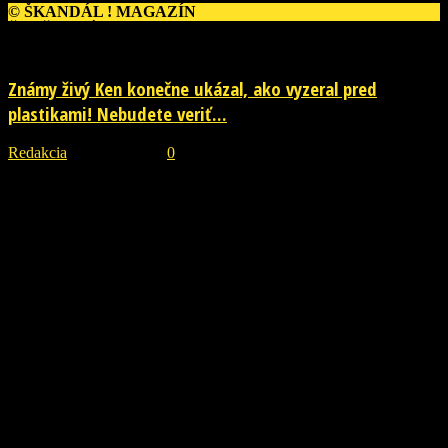
© ŠKANDÁL ! MAGAZÍN
ĎALŠIE PRÍBEHY
Známy živý Ken konečne ukázal, ako vyzeral pred
plastikami! Nebudete veriť...
Redakcia
-
29. júla 2026
0