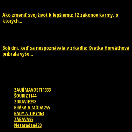
Ako zmeniť svoj život k lepšiemu: 12 zákonov karmy, o
ktorých...
29. júla 2026
Boli dni, keď sa nespoznávala v zrkadle: Kvetka Horváthová
pribrala vyše...
28. júla 2026
POPULÁRNE KATEGÓRIE
ZAUJÍMAVOSTI
1333
ŠOUBIZ
1144
ZDRAVIE
298
KRÁSA A MÓDA
255
RADY A TIPY
163
ZÁBAVA
99
Nezaradené
20