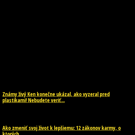
NOVINKY
Známy živý Ken konečne ukázal, ako vyzeral pred
plastikami! Nebudete veriť...
29. júla 2026
Ako zmeniť svoj život k lepšiemu: 12 zákonov karmy, o
ktorých...