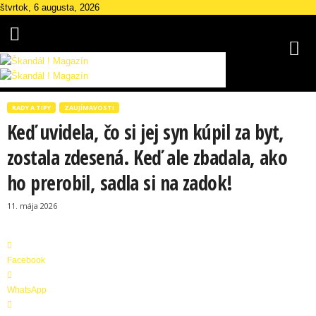
štvrtok, 6 augusta, 2026
Š
k
RADY A TIPY
ZAUJÍMAVOSTI
a
Keď uvidela, čo si jej syn kúpil za byt,
n
d
zostala zdesená. Keď ale zbadala, ako
á
ho prerobil, sadla si na zadok!
l
M
11. mája 2026
a
g
a
z
Facebook
í
n
WhatsApp