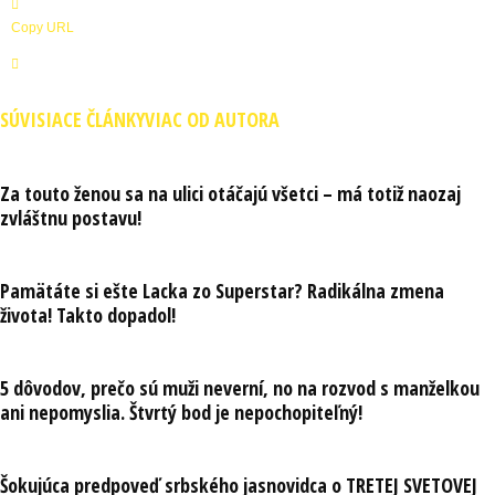
Copy URL
SÚVISIACE ČLÁNKY
VIAC OD AUTORA
Za touto ženou sa na ulici otáčajú všetci – má totiž naozaj
zvláštnu postavu!
Pamätáte si ešte Lacka zo Superstar? Radikálna zmena
života! Takto dopadol!
5 dôvodov, prečo sú muži neverní, no na rozvod s manželkou
ani nepomyslia. Štvrtý bod je nepochopiteľný!
Šokujúca predpoveď srbského jasnovidca o TRETEJ SVETOVEJ