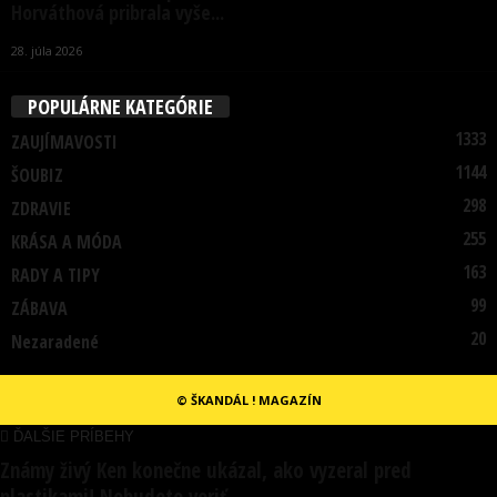
Horváthová pribrala vyše...
28. júla 2026
POPULÁRNE KATEGÓRIE
1333
ZAUJÍMAVOSTI
1144
ŠOUBIZ
298
ZDRAVIE
255
KRÁSA A MÓDA
163
RADY A TIPY
99
ZÁBAVA
20
Nezaradené
© ŠKANDÁL ! MAGAZÍN
ĎALŠIE PRÍBEHY
Známy živý Ken konečne ukázal, ako vyzeral pred