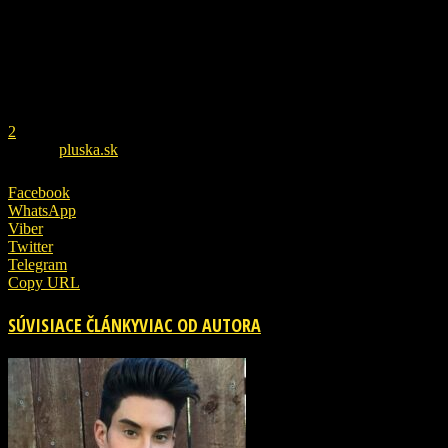
REKLAMA
1
2
ZDROJ
pluska.sk
Facebook
WhatsApp
Viber
Twitter
Telegram
Copy URL
SÚVISIACE ČLÁNKY
VIAC OD AUTORA