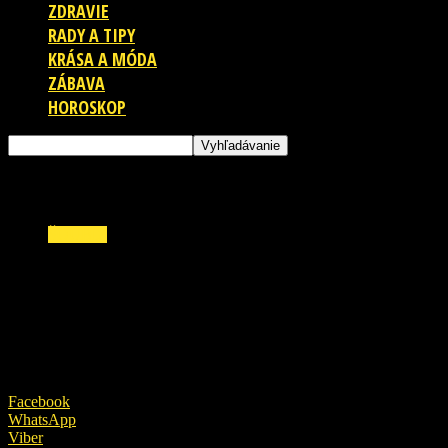
ZDRAVIE
RADY A TIPY
KRÁSA A MÓDA
ZÁBAVA
HOROSKOP
ŠOUBIZ
Spomínate si na Imra z Paneláku? Herec
radikálne zmenil imidž! Nespoznáte ho!
25. mája 2026
Facebook
WhatsApp
Viber