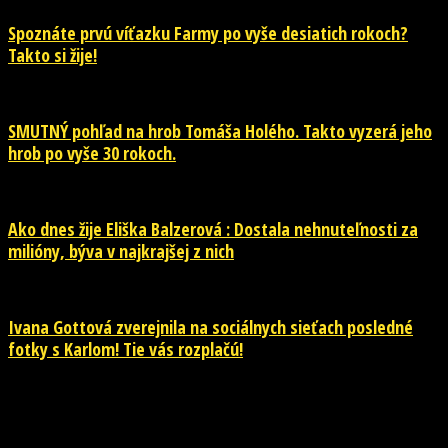
Spoznáte prvú víťazku Farmy po vyše desiatich rokoch?
Takto si žije!
SMUTNÝ pohľad na hrob Tomáša Holého. Takto vyzerá jeho
hrob po vyše 30 rokoch.
Ako dnes žije Eliška Balzerová : Dostala nehnuteľnosti za
milióny, býva v najkrajšej z nich
Ivana Gottová zverejnila na sociálnych sieťach posledné
fotky s Karlom! Tie vás rozplačú!