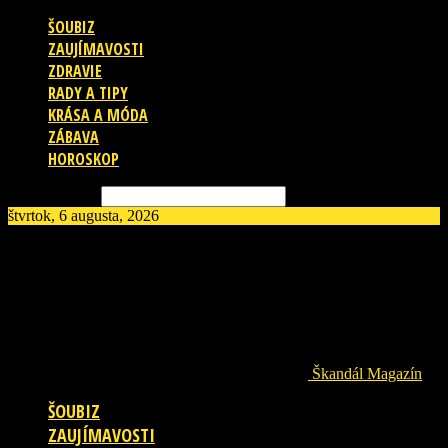
ŠOUBIZ
ZAUJÍMAVOSTI
ZDRAVIE
RADY A TIPY
KRÁSA A MÓDA
ZÁBAVA
HOROSKOP
Vyhľadávanie
štvrtok, 6 augusta, 2026
Škandál Magazín
ŠOUBIZ
ZAUJÍMAVOSTI