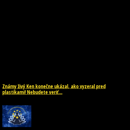
NOVINKY
Známy živý Ken konečne ukázal, ako vyzeral pred
plastikami! Nebudete veriť...
29. júla 2026