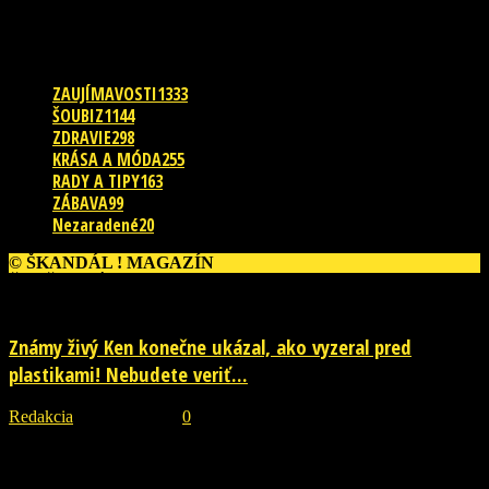
POPULÁRNE KATEGÓRIE
ZAUJÍMAVOSTI
1333
ŠOUBIZ
1144
ZDRAVIE
298
KRÁSA A MÓDA
255
RADY A TIPY
163
ZÁBAVA
99
Nezaradené
20
© ŠKANDÁL ! MAGAZÍN
ĎALŠIE PRÍBEHY
Známy živý Ken konečne ukázal, ako vyzeral pred
plastikami! Nebudete veriť...
Redakcia
-
29. júla 2026
0