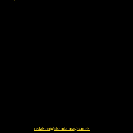
26. júla 2026
Škandál Magazín Vám prináša najnovšie pikošky zo sveta
šoubiznizu a každodenné zaujímavé čítanie. Sledujte nás na
facebookovej fanpage pre najnovšie správy.
Kontaktujte nás:
redakcia@skandalmagazin.sk