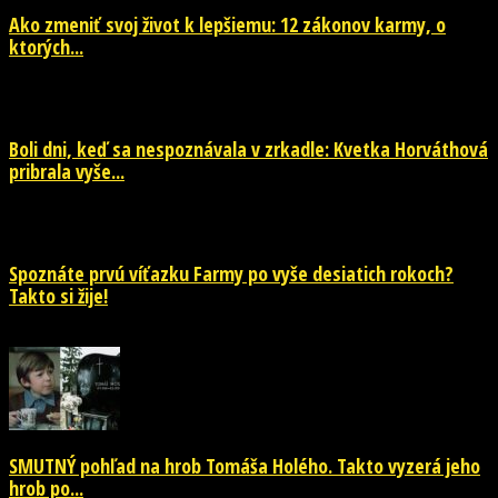
Ako zmeniť svoj život k lepšiemu: 12 zákonov karmy, o
ktorých...
29. júla 2026
Boli dni, keď sa nespoznávala v zrkadle: Kvetka Horváthová
pribrala vyše...
28. júla 2026
Spoznáte prvú víťazku Farmy po vyše desiatich rokoch?
Takto si žije!
26. júla 2026
SMUTNÝ pohľad na hrob Tomáša Holého. Takto vyzerá jeho
hrob po...