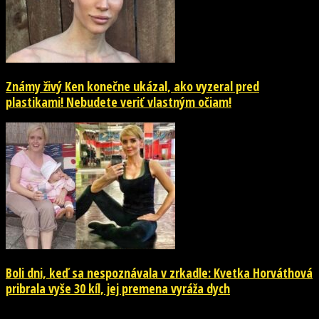
Známy živý Ken konečne ukázal, ako vyzeral pred
plastikami! Nebudete veriť vlastným očiam!
Boli dni, keď sa nespoznávala v zrkadle: Kvetka Horváthová
pribrala vyše 30 kíl, jej premena vyráža dych