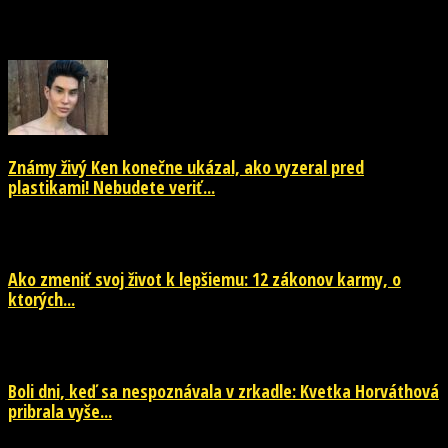
EŠTE ĎALŠIE NOVINKY
Známy živý Ken konečne ukázal, ako vyzeral pred
plastikami! Nebudete veriť...
29. júla 2026
Ako zmeniť svoj život k lepšiemu: 12 zákonov karmy, o
ktorých...
29. júla 2026
Boli dni, keď sa nespoznávala v zrkadle: Kvetka Horváthová
pribrala vyše...
28. júla 2026