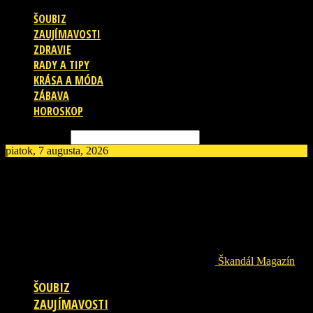
ŠOUBIZ
ZAUJÍMAVOSTI
ZDRAVIE
RADY A TIPY
KRÁSA A MÓDA
ZÁBAVA
HOROSKOP
Vyhľadávanie
piatok, 7 augusta, 2026
Škandál Magazín
ŠOUBIZ
ZAUJÍMAVOSTI