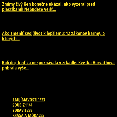
Známy živý Ken konečne ukázal, ako vyzeral pred
plastikami! Nebudete veriť...
29. júla 2026
Ako zmeniť svoj život k lepšiemu: 12 zákonov karmy, o
ktorých...
29. júla 2026
Boli dni, keď sa nespoznávala v zrkadle: Kvetka Horváthová
pribrala vyše...
28. júla 2026
POPULÁRNE KATEGÓRIE
ZAUJÍMAVOSTI
1333
ŠOUBIZ
1144
ZDRAVIE
298
KRÁSA A MÓDA
255