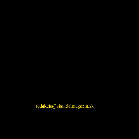
Škandál Magazín Vám prináša najnovšie pikošky zo sveta
šoubiznizu a každodenné zaujímavé čítanie. Sledujte nás na
facebookovej fanpage pre najnovšie správy.
Kontaktujte nás:
redakcia@skandalmagazin.sk
EŠTE ĎALŠIE NOVINKY