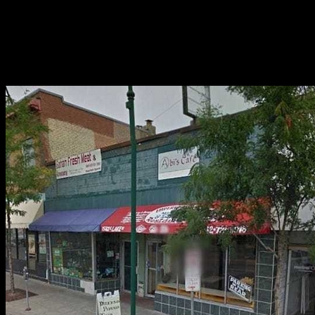
Jej malá reštaurácia a kaviareň nemá veľa zákazníkov, a tak si
nemohla dovoliť platiť početný personál. Marcusovi sa ale napriek
tomu rozhodla dať šancu.
REŠTAURÁCIA: