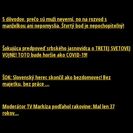
5 dôvodov, prečo sú muži neverní, no na rozvod s
manželkou ani nepomyslia. Štvrtý bod je nepochopiteľný!
Šokujúca predpoveď srbského jasnovidca o TRETEJ SVETOVEJ
VOJNE! TOTO bude horšie ako COVID-19!
ŠOK: Slovenský herec skončil ako bezdomovec! Bez
majetku, bez práce …
Moderátor TV Markíza podľahol rakovine: Mal len 37
rokov…