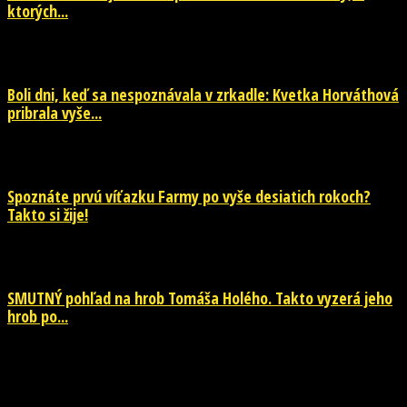
ktorých...
29. júla 2026
Boli dni, keď sa nespoznávala v zrkadle: Kvetka Horváthová
pribrala vyše...
28. júla 2026
Spoznáte prvú víťazku Farmy po vyše desiatich rokoch?
Takto si žije!
26. júla 2026
SMUTNÝ pohľad na hrob Tomáša Holého. Takto vyzerá jeho
hrob po...
26. júla 2026