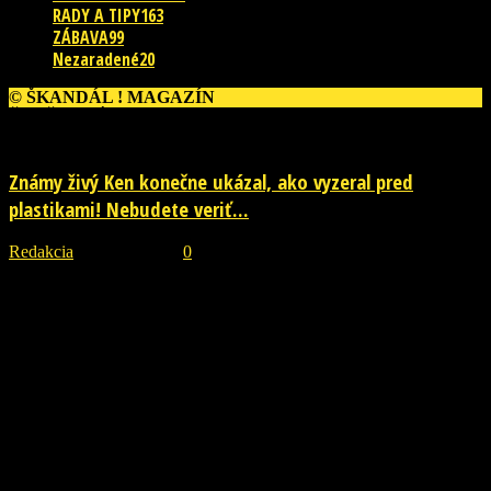
RADY A TIPY
163
ZÁBAVA
99
Nezaradené
20
© ŠKANDÁL ! MAGAZÍN
ĎALŠIE PRÍBEHY
Známy živý Ken konečne ukázal, ako vyzeral pred
plastikami! Nebudete veriť...
Redakcia
-
29. júla 2026
0