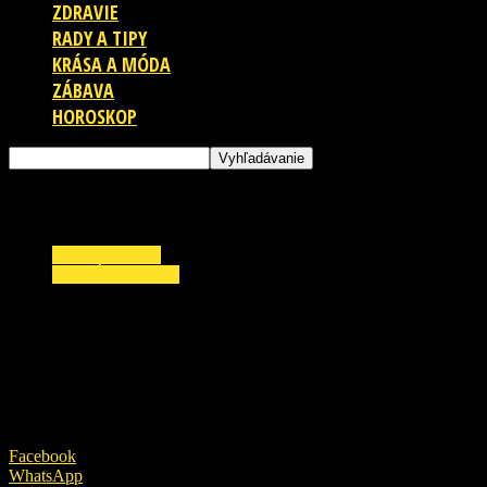
ZDRAVIE
RADY A TIPY
KRÁSA A MÓDA
ZÁBAVA
HOROSKOP
RADY A TIPY
ZAUJÍMAVOSTI
Dala prácu bezdomovcovi. Pozrite sa, čo sa
stalo o 2 týždne neskôr!
25. júna 2026
Facebook
WhatsApp