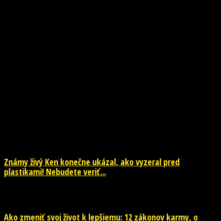
NOVINKY
Známy živý Ken konečne ukázal, ako vyzeral pred
plastikami! Nebudete veriť...
29. júla 2026
Ako zmeniť svoj život k lepšiemu: 12 zákonov karmy, o