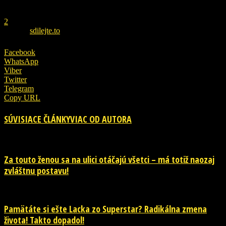
REKLAMA
1
2
ZDROJ
sdilejte.to
Facebook
WhatsApp
Viber
Twitter
Telegram
Copy URL
SÚVISIACE ČLÁNKY
VIAC OD AUTORA
Za touto ženou sa na ulici otáčajú všetci – má totiž naozaj
zvláštnu postavu!
Pamätáte si ešte Lacka zo Superstar? Radikálna zmena
života! Takto dopadol!