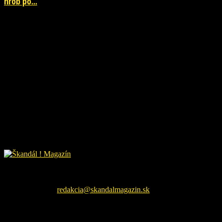
hrob po...
26. júla 2026
Škandál Magazín Vám prináša najnovšie pikošky zo sveta
šoubiznizu a každodenné zaujímavé čítanie. Sledujte nás na
facebookovej fanpage pre najnovšie správy.
Kontaktujte nás:
redakcia@skandalmagazin.sk
EŠTE ĎALŠIE NOVINKY