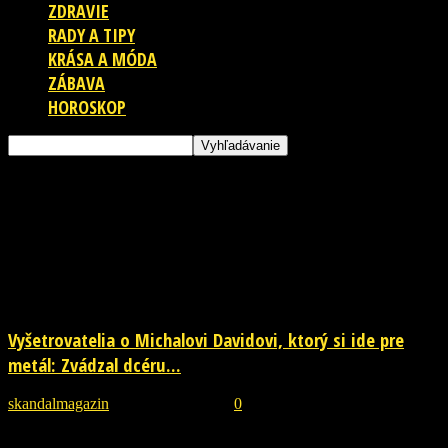
ZDRAVIE
RADY A TIPY
KRÁSA A MÓDA
ZÁBAVA
HOROSKOP
Štítok: stb
Vyšetrovatelia o Michalovi Davidovi, ktorý si ide pre
metál: Zvádzal dcéru...
skandalmagazin
-
27. októbra 2018
0