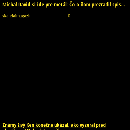
Michal David si ide pre metál: Čo o ňom prezradil spis...
skandalmagazin
-
24. októbra 2018
0
NOVINKY
Známy živý Ken konečne ukázal, ako vyzeral pred