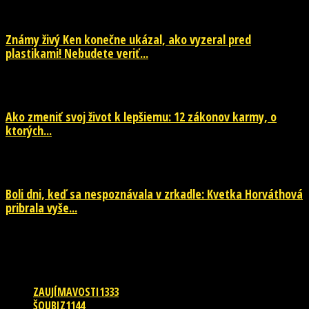
Známy živý Ken konečne ukázal, ako vyzeral pred
plastikami! Nebudete veriť...
29. júla 2026
Ako zmeniť svoj život k lepšiemu: 12 zákonov karmy, o
ktorých...
29. júla 2026
Boli dni, keď sa nespoznávala v zrkadle: Kvetka Horváthová
pribrala vyše...
28. júla 2026
POPULÁRNE KATEGÓRIE
ZAUJÍMAVOSTI
1333
ŠOUBIZ
1144