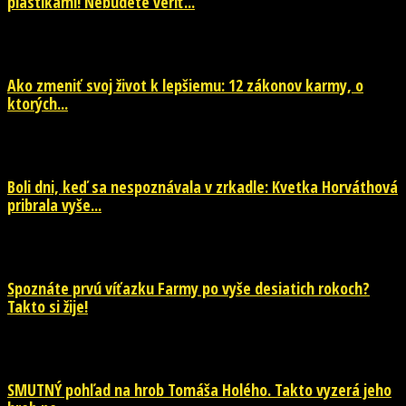
plastikami! Nebudete veriť...
29. júla 2026
Ako zmeniť svoj život k lepšiemu: 12 zákonov karmy, o
ktorých...
29. júla 2026
Boli dni, keď sa nespoznávala v zrkadle: Kvetka Horváthová
pribrala vyše...
28. júla 2026
Spoznáte prvú víťazku Farmy po vyše desiatich rokoch?
Takto si žije!
26. júla 2026
SMUTNÝ pohľad na hrob Tomáša Holého. Takto vyzerá jeho