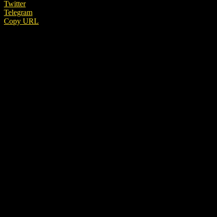
Twitter
Telegram
Copy URL
REKLAMA
Žena sa po smrti svojej matky presťahovala, ale
stále na ňu spomínala. Potom ju jedného dňa
uvidela pri dome zalievať kvetiny.