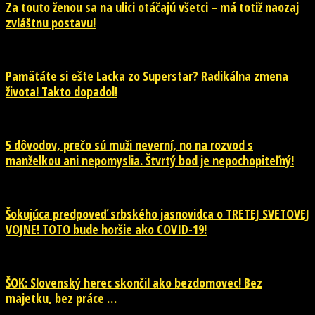
Za touto ženou sa na ulici otáčajú všetci – má totiž naozaj
zvláštnu postavu!
Pamätáte si ešte Lacka zo Superstar? Radikálna zmena
života! Takto dopadol!
5 dôvodov, prečo sú muži neverní, no na rozvod s
manželkou ani nepomyslia. Štvrtý bod je nepochopiteľný!
Šokujúca predpoveď srbského jasnovidca o TRETEJ SVETOVEJ
VOJNE! TOTO bude horšie ako COVID-19!
ŠOK: Slovenský herec skončil ako bezdomovec! Bez
majetku, bez práce …