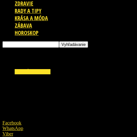
ZDRAVIE
RADY A TIPY
KRÁSA A MÓDA
ZÁBAVA
HOROSKOP
ZAUJÍMAVOSTI
Z TOHO MRAZÍ: Žena videla matku 18
mesiacov po smrti zalievať kvetiny pri dome!
28. októbra 2018
Facebook
WhatsApp
Viber