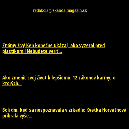
facebookovej fanpage pre najnovšie správy.
Kontaktujte nás:
redakcia@skandalmagazin.sk
EŠTE ĎALŠIE NOVINKY
Známy živý Ken konečne ukázal, ako vyzeral pred
plastikami! Nebudete veriť...
29. júla 2026
Ako zmeniť svoj život k lepšiemu: 12 zákonov karmy, o
ktorých...
29. júla 2026
Boli dni, keď sa nespoznávala v zrkadle: Kvetka Horváthová
pribrala vyše...
28. júla 2026