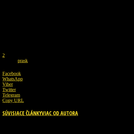
REKLAMA
1
2
ZDROJ
prask
Facebook
WhatsApp
Viber
Twitter
Telegram
Copy URL
SÚVISIACE ČLÁNKY
VIAC OD AUTORA