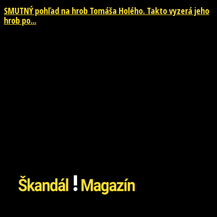
SMUTNÝ pohľad na hrob Tomáša Holého. Takto vyzerá jeho
hrob po...
26. júla 2026
Škandál Magazín Vám prináša najnovšie pikošky zo sveta
šoubiznizu a každodenné zaujímavé čítanie. Sledujte nás na