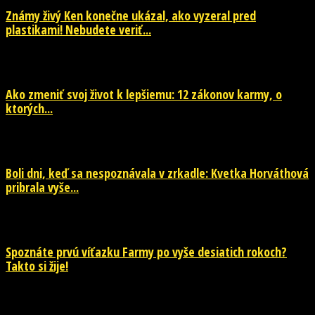
Známy živý Ken konečne ukázal, ako vyzeral pred
plastikami! Nebudete veriť...
29. júla 2026
Ako zmeniť svoj život k lepšiemu: 12 zákonov karmy, o
ktorých...
29. júla 2026
Boli dni, keď sa nespoznávala v zrkadle: Kvetka Horváthová
pribrala vyše...
28. júla 2026
Spoznáte prvú víťazku Farmy po vyše desiatich rokoch?
Takto si žije!
26. júla 2026