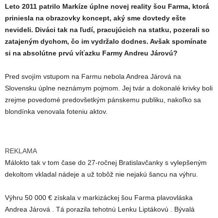
Leto 2011 patrilo Markíze úplne novej reality šou Farma, ktorá
priniesla na obrazovky koncept, aký sme dovtedy ešte
nevideli. Diváci tak na ľudí, pracujúcich na statku, pozerali so
zatajeným dychom, čo im vydržalo dodnes. Avšak spomínate
si na absolútne prvú víťazku Farmy Andreu Járovú?
Pred svojím vstupom na Farmu nebola Andrea Járová na
Slovensku úplne neznámym pojmom. Jej tvár a dokonalé krivky boli
zrejme povedomé predovšetkým pánskemu publiku, nakoľko sa
blondínka venovala foteniu aktov.
REKLAMA
Málokto tak v tom čase do 27-ročnej Bratislavčanky s vylepšeným
dekoltom vkladal nádeje a už tobôž nie nejakú šancu na výhru.
Výhru 50 000 € získala v markizáckej šou Farma plavovláska
Andrea Járová . Tá porazila tehotnú Lenku Liptákovú . Bývalá