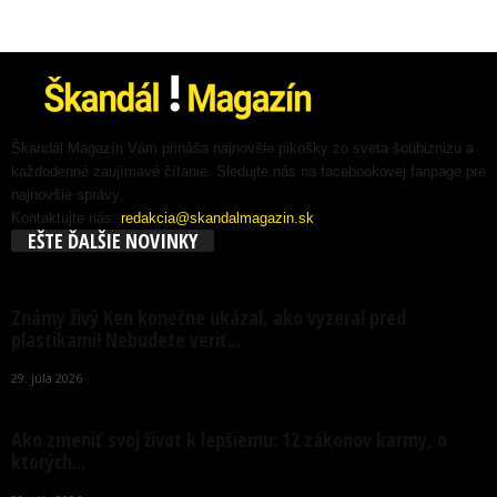
Škandál Magazín Vám prináša najnovšie pikošky zo sveta šoubiznizu a
každodenné zaujímavé čítanie. Sledujte nás na facebookovej fanpage pre
najnovšie správy.
Kontaktujte nás:
redakcia@skandalmagazin.sk
EŠTE ĎALŠIE NOVINKY
Známy živý Ken konečne ukázal, ako vyzeral pred
plastikami! Nebudete veriť...
29. júla 2026
Ako zmeniť svoj život k lepšiemu: 12 zákonov karmy, o
ktorých...