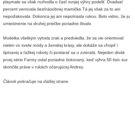
playmate sa však rozhodla o časť svojej výhry podeliť. Dvadsať
percent venovala šesťnásobnej mamičke.Tá jej však za to ani
nepoďakovala. Dokonca jej ani nepotriasla rukou. Bolo vidno, že ju
umiestnenie na druhej priečke poriadne štvalo.
Modelka všetkým vytrela zrak a predviedla, že sa vie orientovať
nielen vo svete módy a ženskej krásy, ale dokáže sa chopiť i
špinavej a ťažkej roboty či postarať sa o zvieratá. Nejeden divák
prvej série Farmy ostal poriadne šokovaný, keď výhra 50 tisíc eur
skončila práve v rukách očarujúcej Andrey.
Článok pokračuje na ďalšej strane.