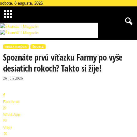
sobota, 8 augusta, 2026
Š
k
KRÁSA A MÓDA
ŠOUBIZ
a
Spoznáte prvú víťazku Farmy po vyše
n
d
desiatich rokoch? Takto si žije!
á
l
26. júla 2026
M
a
g
Facebook
a
z
WhatsApp
í
n
Viber