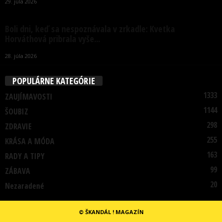
29. júla 2026
Boli dni, keď sa nespoznávala v zrkadle: Kvetka
Horváthová pribrala vyše...
28. júla 2026
POPULÁRNE KATEGÓRIE
1333
ZAUJÍMAVOSTI
1144
ŠOUBIZ
298
ZDRAVIE
255
KRÁSA A MÓDA
163
RADY A TIPY
99
ZÁBAVA
20
Nezaradené
© ŠKANDÁL ! MAGAZÍN