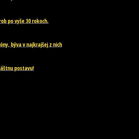
ob po vyše 30 rokoch.
óny, býva v najkrajšej z nich
vláštnu postavu!