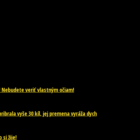
! Nebudete veriť vlastným očiam!
ibrala vyše 30 kíl, jej premena vyráža dych
si žije!