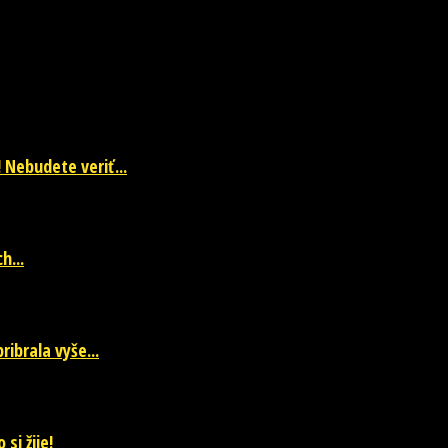
 Nebudete veriť...
h...
ibrala vyše...
si žije!