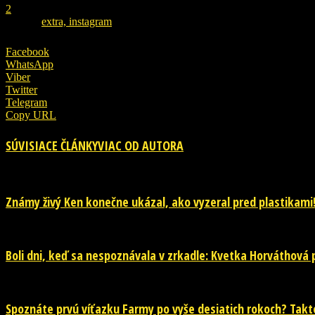
2
ZDROJ
extra, instagram
Facebook
WhatsApp
Viber
Twitter
Telegram
Copy URL
SÚVISIACE ČLÁNKY
VIAC OD AUTORA
Známy živý Ken konečne ukázal, ako vyzeral pred plastikami
Boli dni, keď sa nespoznávala v zrkadle: Kvetka Horváthová pr
Spoznáte prvú víťazku Farmy po vyše desiatich rokoch? Takto 