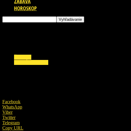
ZÁBAVA
HOROSKOP
ŠOUBIZ
ZAUJÍMAVOSTI
S Jasminou Alagič lomcujú hormóny: Rytmusov
4. januára 2019
Facebook
WhatsApp
Viber
Twitter
Telegram
Copy URL