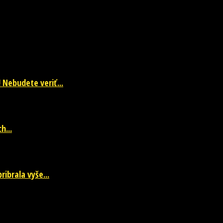
a každodenné zaujímavé čítanie. Sledujte nás na facebookovej fanpage 
 Nebudete veriť...
h...
ibrala vyše...