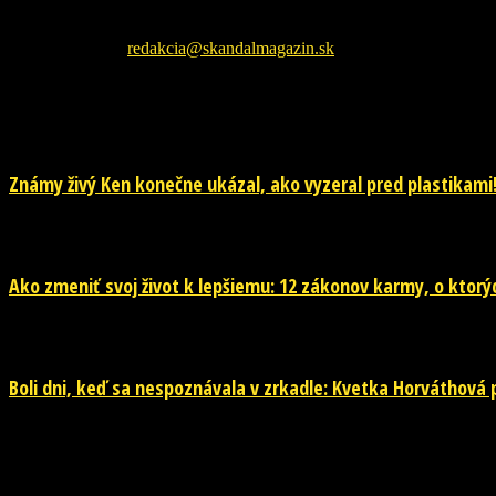
Škandál Magazín Vám prináša najnovšie pikošky zo sveta šoubiznizu 
Kontaktujte nás:
redakcia@skandalmagazin.sk
EŠTE ĎALŠIE NOVINKY
Známy živý Ken konečne ukázal, ako vyzeral pred plastikami!
29. júla 2026
Ako zmeniť svoj život k lepšiemu: 12 zákonov karmy, o ktorýc
29. júla 2026
Boli dni, keď sa nespoznávala v zrkadle: Kvetka Horváthová pr
28. júla 2026
POPULÁRNE KATEGÓRIE