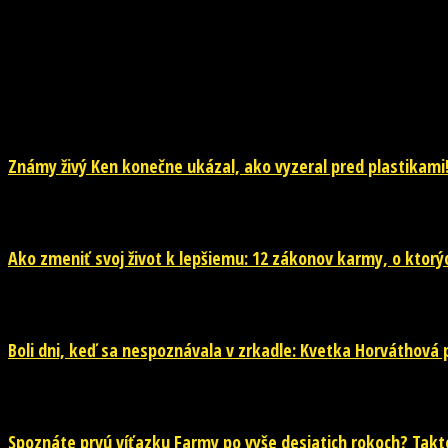
NOVINKY
Známy živý Ken konečne ukázal, ako vyzeral pred plastikami!
29. júla 2026
Ako zmeniť svoj život k lepšiemu: 12 zákonov karmy, o ktorýc
29. júla 2026
Boli dni, keď sa nespoznávala v zrkadle: Kvetka Horváthová pr
28. júla 2026
Spoznáte prvú víťazku Farmy po vyše desiatich rokoch? Takto 