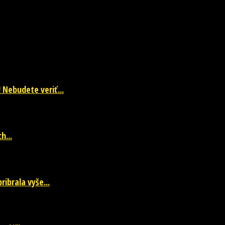
 Nebudete veriť...
h...
ibrala vyše...