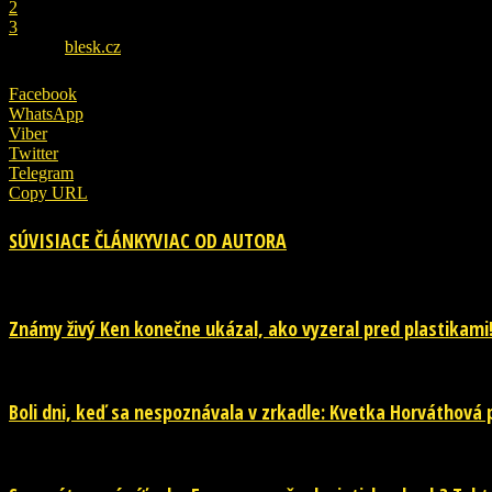
2
3
ZDROJ
blesk.cz
Facebook
WhatsApp
Viber
Twitter
Telegram
Copy URL
SÚVISIACE ČLÁNKY
VIAC OD AUTORA
Známy živý Ken konečne ukázal, ako vyzeral pred plastikami
Boli dni, keď sa nespoznávala v zrkadle: Kvetka Horváthová pr