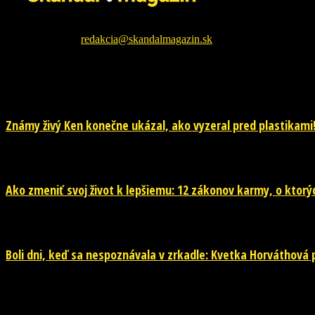
Škandál Magazín Vám prináša najnovšie pikošky zo sveta šoubiznizu 
Kontaktujte nás:
redakcia@skandalmagazin.sk
EŠTE ĎALŠIE NOVINKY
Známy živý Ken konečne ukázal, ako vyzeral pred plastikami!
29. júla 2026
Ako zmeniť svoj život k lepšiemu: 12 zákonov karmy, o ktorýc
29. júla 2026
Boli dni, keď sa nespoznávala v zrkadle: Kvetka Horváthová pr
28. júla 2026
POPULÁRNE KATEGÓRIE