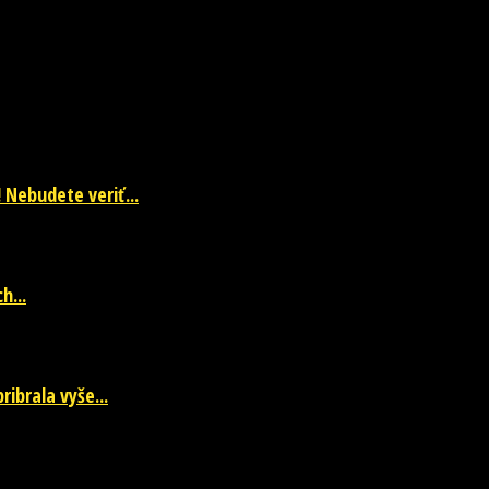
a každodenné zaujímavé čítanie. Sledujte nás na facebookovej fanpage 
 Nebudete veriť...
h...
ibrala vyše...