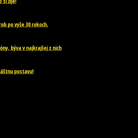
si žije!
ob po vyše 30 rokoch.
óny, býva v najkrajšej z nich
vláštnu postavu!