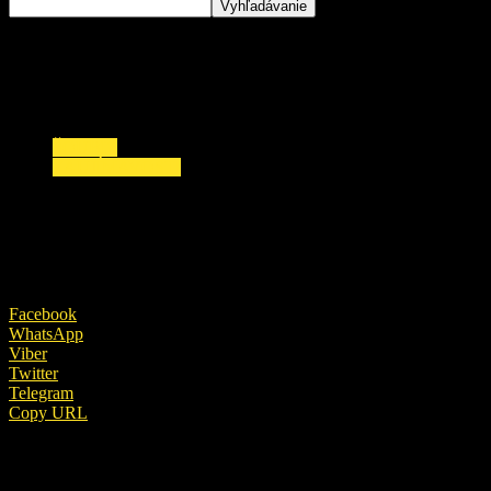
ŠOUBIZ
ZAUJÍMAVOSTI
Strach o zdravie Karla Gotta: Rozbor krvi ukáza
20. januára 2019
Facebook
WhatsApp
Viber
Twitter
Telegram
Copy URL