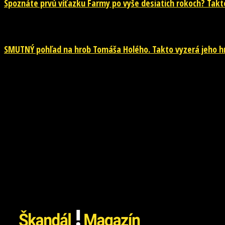
Spoznáte prvú víťazku Farmy po vyše desiatich rokoch? Takto 
26. júla 2026
SMUTNÝ pohľad na hrob Tomáša Holého. Takto vyzerá jeho hr
26. júla 2026