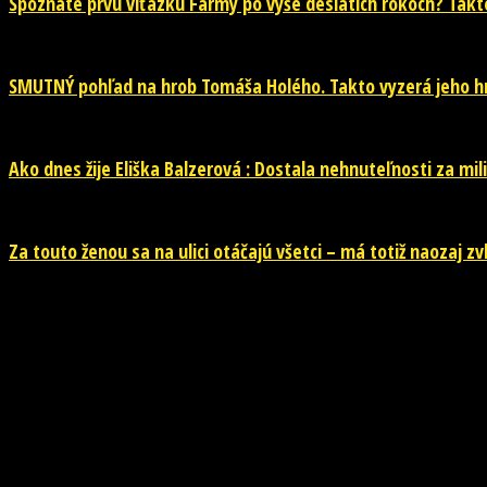
Spoznáte prvú víťazku Farmy po vyše desiatich rokoch? Takto 
SMUTNÝ pohľad na hrob Tomáša Holého. Takto vyzerá jeho hr
Ako dnes žije Eliška Balzerová : Dostala nehnuteľnosti za mili
Za touto ženou sa na ulici otáčajú všetci – má totiž naozaj z