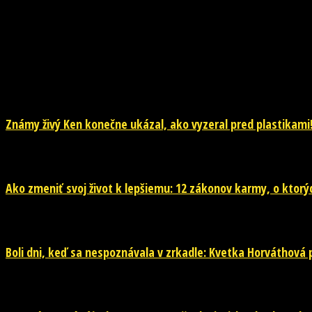
NOVINKY
Známy živý Ken konečne ukázal, ako vyzeral pred plastikami!
29. júla 2026
Ako zmeniť svoj život k lepšiemu: 12 zákonov karmy, o ktorýc
29. júla 2026
Boli dni, keď sa nespoznávala v zrkadle: Kvetka Horváthová pr
28. júla 2026