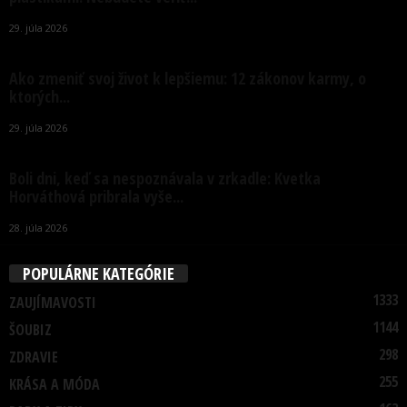
29. júla 2026
Ako zmeniť svoj život k lepšiemu: 12 zákonov karmy, o
ktorých...
29. júla 2026
Boli dni, keď sa nespoznávala v zrkadle: Kvetka
Horváthová pribrala vyše...
28. júla 2026
POPULÁRNE KATEGÓRIE
1333
ZAUJÍMAVOSTI
1144
ŠOUBIZ
298
ZDRAVIE
255
KRÁSA A MÓDA