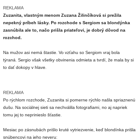
REKLAMA
Zuzanita, vlastným menom Zuzana Žilinčíková si prežila
nepekný príbeh lásky. Po rozchode s Sergiom sa blondýnka
zasnúbila ale to, načo prišla priateľovi, je dobrý dôvod na
rozchod.
Na mužov asi nemá štastie. Vo vzťahu so Sergiom vraj bola
týraná. Sergio však všetky obvinenia odmieta a tvrdí, že mala by si
to dať dokopy v hlave.
REKLAMA
Po rýchlom rozchode, Zuzanita si pomerne rýchlo našla spriaznenú
dušu. Na sociálnej sieti sa nechválila fotografiami, no aj napriek
tomu jej to neprinieslo šťastie.
Mesiac po zásnubách prišlo kruté vytriezvenie, keď blondínka prišla
snúbencovi na jeho neveru: