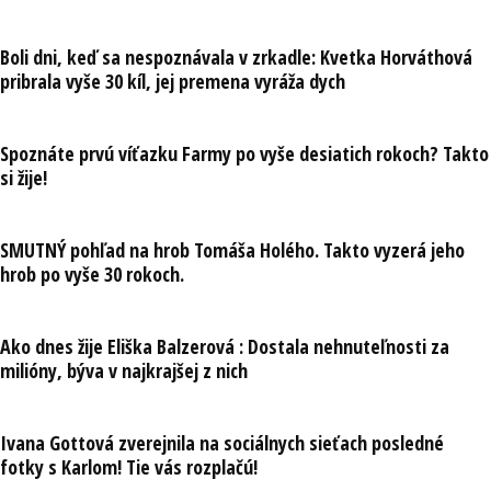
Boli dni, keď sa nespoznávala v zrkadle: Kvetka Horváthová
pribrala vyše 30 kíl, jej premena vyráža dych
Spoznáte prvú víťazku Farmy po vyše desiatich rokoch? Takto
si žije!
SMUTNÝ pohľad na hrob Tomáša Holého. Takto vyzerá jeho
hrob po vyše 30 rokoch.
Ako dnes žije Eliška Balzerová : Dostala nehnuteľnosti za
milióny, býva v najkrajšej z nich
Ivana Gottová zverejnila na sociálnych sieťach posledné
fotky s Karlom! Tie vás rozplačú!