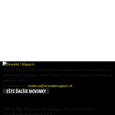
Škandál Magazín Vám prináša najnovšie pikošky zo sveta šoubiznizu a
každodenné zaujímavé čítanie. Sledujte nás na facebookovej fanpage pre
najnovšie správy.
Kontaktujte nás:
redakcia@skandalmagazin.sk
EŠTE ĎALŠIE NOVINKY
Známy živý Ken konečne ukázal, ako vyzeral pred
plastikami! Nebudete veriť...