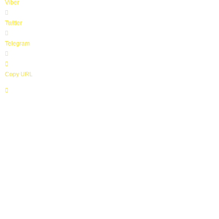
Viber
z
í
Twitter
n
Telegram
Copy URL