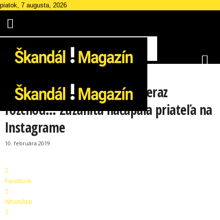
piatok, 7 augusta, 2026
ŠOUBIZ
Pred mesiacom zásnuby a teraz
rozchod… Zuzanita načapala priateľa na
Š
Instagrame
k
a
10. februára 2019
n
d
á
l
Facebook
M
a
WhatsApp
g
a