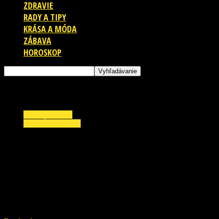
ZDRAVIE
RADY A TIPY
KRÁSA A MÓDA
ZÁBAVA
HOROSKOP
RADY A TIPY
ZAUJÍMAVOSTI
POZOR! Polícia SR prosí o pomoc! TÁTO žena
okradla nevinnú dôchodkyňu! Poznáte ju?
VIDEO
20. marca 2019