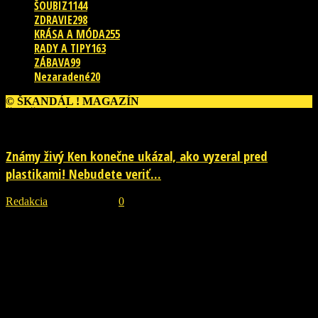
ŠOUBIZ
1144
ZDRAVIE
298
KRÁSA A MÓDA
255
RADY A TIPY
163
ZÁBAVA
99
Nezaradené
20
© ŠKANDÁL ! MAGAZÍN
ĎALŠIE PRÍBEHY
Známy živý Ken konečne ukázal, ako vyzeral pred
plastikami! Nebudete veriť...
Redakcia
-
29. júla 2026
0