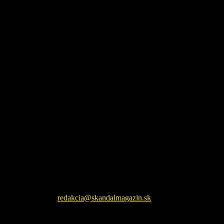
Škandál Magazín Vám prináša najnovšie pikošky zo sveta
šoubiznizu a každodenné zaujímavé čítanie. Sledujte nás na
facebookovej fanpage pre najnovšie správy.
Kontaktujte nás:
redakcia@skandalmagazin.sk
EŠTE ĎALŠIE NOVINKY