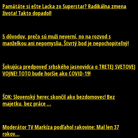
Pamätáte si ešte Lacka zo Superstar? Radikálna zmena
života! Takto dopadol!
5 dôvodov, prečo sú muži neverní, no na rozvod s
manželkou ani nepomyslia. Štvrtý bod je nepochopiteľný!
Šokujúca predpoveď srbského jasnovidca o TRETEJ SVETOVEJ
VOJNE! TOTO bude horšie ako COVID-19!
ŠOK: Slovenský herec skončil ako bezdomovec! Bez
majetku, bez práce …
Moderátor TV Markíza podľahol rakovine: Mal len 37
rokov…