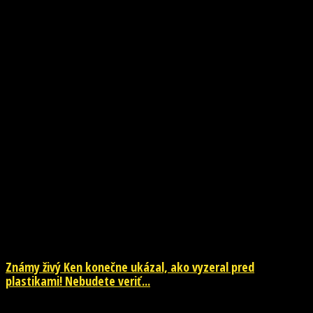
NOVINKY
Známy živý Ken konečne ukázal, ako vyzeral pred
plastikami! Nebudete veriť...
29. júla 2026