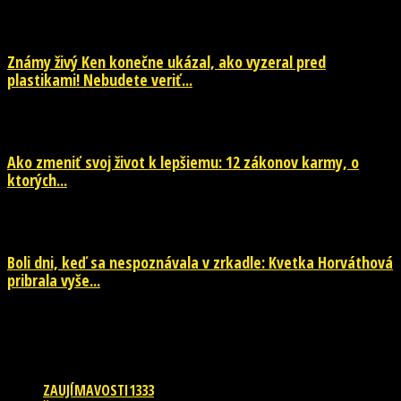
Známy živý Ken konečne ukázal, ako vyzeral pred
plastikami! Nebudete veriť...
29. júla 2026
Ako zmeniť svoj život k lepšiemu: 12 zákonov karmy, o
ktorých...
29. júla 2026
Boli dni, keď sa nespoznávala v zrkadle: Kvetka Horváthová
pribrala vyše...
28. júla 2026
POPULÁRNE KATEGÓRIE
ZAUJÍMAVOSTI
1333