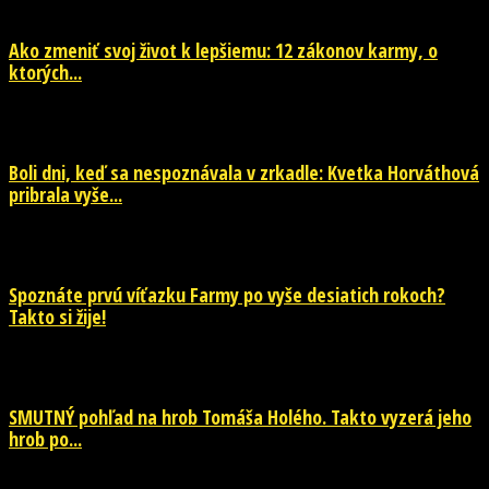
Ako zmeniť svoj život k lepšiemu: 12 zákonov karmy, o
ktorých...
29. júla 2026
Boli dni, keď sa nespoznávala v zrkadle: Kvetka Horváthová
pribrala vyše...
28. júla 2026
Spoznáte prvú víťazku Farmy po vyše desiatich rokoch?
Takto si žije!
26. júla 2026
SMUTNÝ pohľad na hrob Tomáša Holého. Takto vyzerá jeho
hrob po...
26. júla 2026