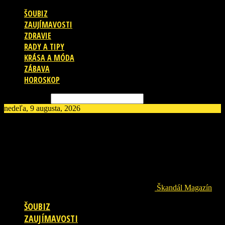
ŠOUBIZ
ZAUJÍMAVOSTI
ZDRAVIE
RADY A TIPY
KRÁSA A MÓDA
ZÁBAVA
HOROSKOP
Vyhľadávanie
nedeľa, 9 augusta, 2026
Škandál Magazín
ŠOUBIZ
ZAUJÍMAVOSTI