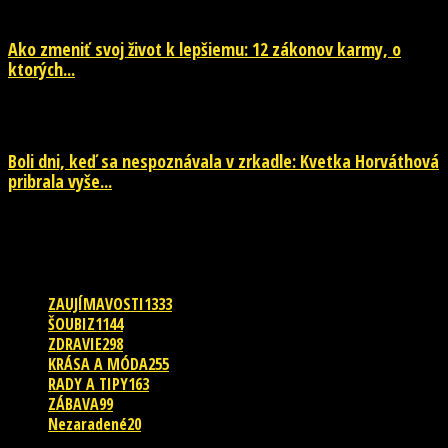
Ako zmeniť svoj život k lepšiemu: 12 zákonov karmy, o
ktorých...
29. júla 2026
Boli dni, keď sa nespoznávala v zrkadle: Kvetka Horváthová
pribrala vyše...
28. júla 2026
POPULÁRNE KATEGÓRIE
ZAUJÍMAVOSTI
1333
ŠOUBIZ
1144
ZDRAVIE
298
KRÁSA A MÓDA
255
RADY A TIPY
163
ZÁBAVA
99
Nezaradené
20