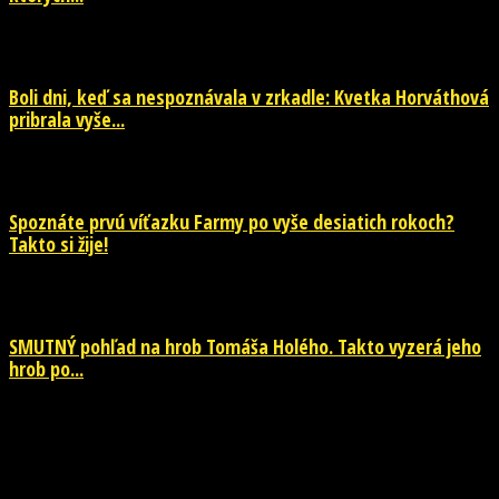
29. júla 2026
Boli dni, keď sa nespoznávala v zrkadle: Kvetka Horváthová
pribrala vyše...
28. júla 2026
Spoznáte prvú víťazku Farmy po vyše desiatich rokoch?
Takto si žije!
26. júla 2026
SMUTNÝ pohľad na hrob Tomáša Holého. Takto vyzerá jeho
hrob po...
26. júla 2026