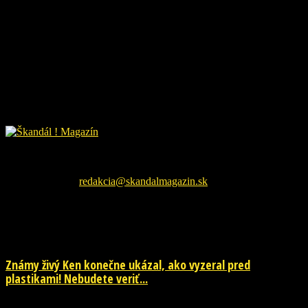
Škandál Magazín Vám prináša najnovšie pikošky zo sveta
šoubiznizu a každodenné zaujímavé čítanie. Sledujte nás na
facebookovej fanpage pre najnovšie správy.
Kontaktujte nás:
redakcia@skandalmagazin.sk
EŠTE ĎALŠIE NOVINKY
Známy živý Ken konečne ukázal, ako vyzeral pred
plastikami! Nebudete veriť...
29. júla 2026