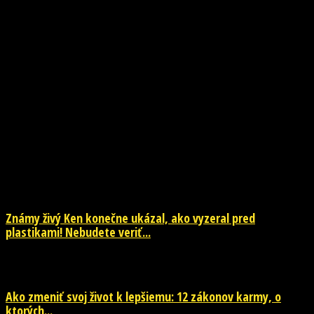
NOVINKY
Známy živý Ken konečne ukázal, ako vyzeral pred
plastikami! Nebudete veriť...
29. júla 2026
Ako zmeniť svoj život k lepšiemu: 12 zákonov karmy, o
ktorých...