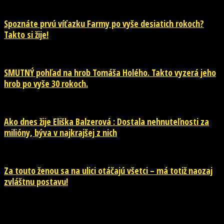
Spoznáte prvú víťazku Farmy po vyše desiatich rokoch?
Takto si žije!
SMUTNÝ pohľad na hrob Tomáša Holého. Takto vyzerá jeho
hrob po vyše 30 rokoch.
Ako dnes žije Eliška Balzerová : Dostala nehnuteľnosti za
milióny, býva v najkrajšej z nich
Za touto ženou sa na ulici otáčajú všetci – má totiž naozaj
zvláštnu postavu!