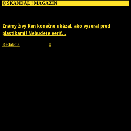
© ŠKANDÁL ! MAGAZÍN
ĎALŠIE PRÍBEHY
Známy živý Ken konečne ukázal, ako vyzeral pred
plastikami! Nebudete veriť...
Redakcia
-
29. júla 2026
0