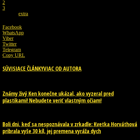
2
3
ZDROJ
extra
Facebook
WhatsApp
Viber
Twitter
Telegram
Copy URL
SÚVISIACE ČLÁNKY
VIAC OD AUTORA
Známy živý Ken konečne ukázal, ako vyzeral pred
plastikami! Nebudete veriť vlastným očiam!
Boli dni, keď sa nespoznávala v zrkadle: Kvetka Horváthová
pribrala vyše 30 kíl, jej premena vyráža dych