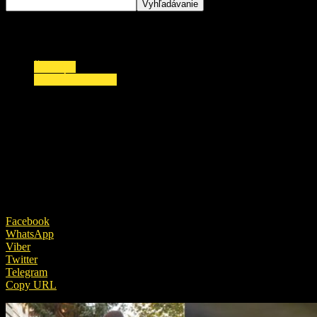
ŠOUBIZ
ZAUJÍMAVOSTI
ŠOKUJÚCE TVRDENIE priateľa: Iveta
Bartošová ĎALEJ ŽIJE a schováva sa pred
Richtářom!
24. apríla 2019
Facebook
WhatsApp
Viber
Twitter
Telegram
Copy URL