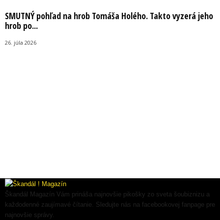
SMUTNÝ pohľad na hrob Tomáša Holého. Takto vyzerá jeho
hrob po...
26. júla 2026
Škandál Magazín Vám prináša najnovšie pikošky zo sveta šoubiznizu a
každodenné zaujímavé čítanie. Sledujte nás na facebookovej fanpage pre
najnovšie správy.