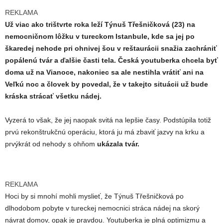
REKLAMA
Už viac ako trištvrte roka leží Týnuš Třešničková (23) na
nemocničnom lôžku v tureckom Istanbule, kde sa jej po
škaredej nehode pri ohnivej šou v reštaurácii snažia zachrániť
popálenú tvár a ďalšie časti tela. Česká youtuberka chcela byť
doma už na Vianoce, nakoniec sa ale nestihla vrátiť ani na
Veľkú noc a človek by povedal, že v takejto situácii už bude
kráska strácať všetku nádej.
Vyzerá to však, že jej naopak svitá na lepšie časy. Podstúpila totiž
prvú rekonštrukčnú operáciu, ktorá ju má zbaviť jazvy na krku a
prvýkrát od nehody s ohňom
ukázala tvár.
REKLAMA
Hoci by si mnohí mohli myslieť, že Týnuš Třešničková po
dlhodobom pobyte v tureckej nemocnici stráca nádej na skorý
návrat domov, opak je pravdou. Youtuberka je plná optimizmu a