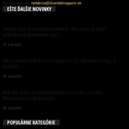
Kontaktujte nás:
redakcia@skandalmagazin.sk
EŠTE ĎALŠIE NOVINKY
Známy živý Ken konečne ukázal, ako vyzeral pred
plastikami! Nebudete veriť...
29. júla 2026
Ako zmeniť svoj život k lepšiemu: 12 zákonov karmy, o
ktorých...
29. júla 2026
Boli dni, keď sa nespoznávala v zrkadle: Kvetka
Horváthová pribrala vyše...
28. júla 2026
POPULÁRNE KATEGÓRIE