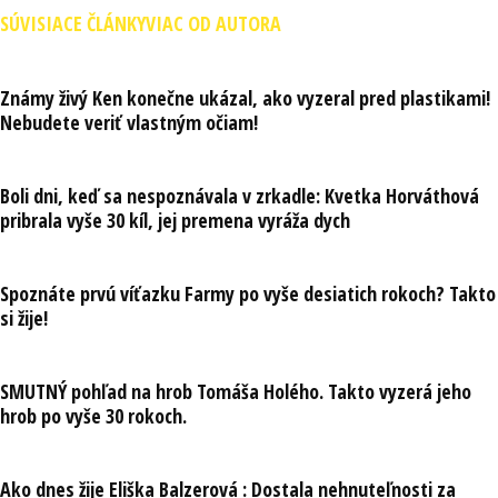
SÚVISIACE ČLÁNKY
VIAC OD AUTORA
Známy živý Ken konečne ukázal, ako vyzeral pred plastikami!
Nebudete veriť vlastným očiam!
Boli dni, keď sa nespoznávala v zrkadle: Kvetka Horváthová
pribrala vyše 30 kíl, jej premena vyráža dych
Spoznáte prvú víťazku Farmy po vyše desiatich rokoch? Takto
si žije!
SMUTNÝ pohľad na hrob Tomáša Holého. Takto vyzerá jeho
hrob po vyše 30 rokoch.
Ako dnes žije Eliška Balzerová : Dostala nehnuteľnosti za