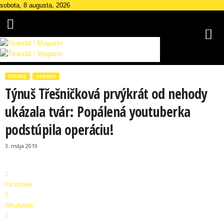
sobota, 8 augusta, 2026
Š
k
ŠOUBIZ
ZDRAVIE
a
Týnuš Třešničková prvýkrát od nehody
n
d
ukázala tvár: Popálená youtuberka
á
podstúpila operáciu!
l
M
3. mája 2019
a
g
a
z
Facebook
í
n
WhatsApp