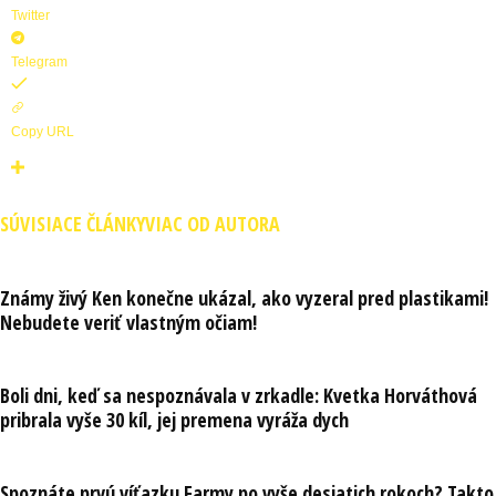
Twitter
Telegram
Copy URL
SÚVISIACE ČLÁNKY
VIAC OD AUTORA
Známy živý Ken konečne ukázal, ako vyzeral pred plastikami!
Nebudete veriť vlastným očiam!
Boli dni, keď sa nespoznávala v zrkadle: Kvetka Horváthová
pribrala vyše 30 kíl, jej premena vyráža dych
Spoznáte prvú víťazku Farmy po vyše desiatich rokoch? Takto