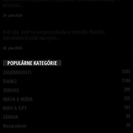
ktorých...
29. júla 2026
Boli dni, keď sa nespoznávala v zrkadle: Kvetka
Horváthová pribrala vyše...
28. júla 2026
POPULÁRNE KATEGÓRIE
1333
ZAUJÍMAVOSTI
1144
ŠOUBIZ
298
ZDRAVIE
255
KRÁSA A MÓDA
163
RADY A TIPY
99
ZÁBAVA
20
Nezaradené