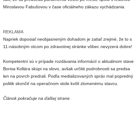
Miroslavou Fabušovou v čase oficiálneho zákazu vychádzania.
REKLAMA
Napriek doposiaľ neobjasneným dohadom je zatiaľ zrejmé, že to s
11-násobným otcom po zdravotnej stránke vôbec nevyzerá dobre!
Kompetentní sú v prípade rozdávania informácií o aktuálnom stave
Borisa Kollára skúpi na slovo, avšak určité podrobnosti sa predsa
len na povrch predrali. Podľa medializovaných správ mal popredný
politik skončiť na operačnom stole kvôli zlomenému stavcu.
Článok pokračuje na ďalšej strane.