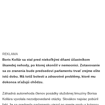
REKLAMA
Boris Kollár sa stal pred niekoľkými dňami účastníkom
škaredej nehody, po ktorej skončil v nemocnici. Zotavovanie
sa zo zranenia bude predsedovi parlamentu trvať zrejme ešte
istú dobu. Má totiž bolesti a zdravotné problémy, ktoré mu
dokonca sťažujú chôdzu.
Záhadná autonehoda členov posádky služobnej limuzíny Borisa
Kollára vyvolala nezodpovedané otázky. Slovákov najviac pobúril
fakt, že sa predseda parlamentu viezol po meste spolu s krásnou