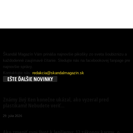
Škandál Magazín Vám prináša najnovšie pikošky zo sveta šoubiznizu a
každodenné zaujímavé čítanie. Sledujte nás na facebookovej fanpage pre
najnovšie správy.
Kontaktujte nás:
redakcia@skandalmagazin.sk
EŠTE ĎALŠIE NOVINKY
Známy živý Ken konečne ukázal, ako vyzeral pred
plastikami! Nebudete veriť...
29. júla 2026
Ako zmeniť svoj život k lepšiemu: 12 zákonov karmy, o