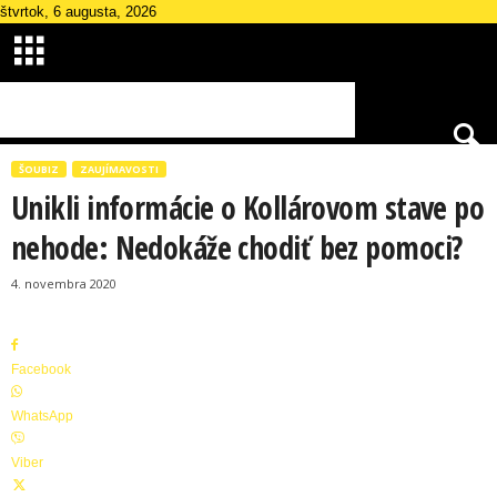
štvrtok, 6 augusta, 2026
ŠOUBIZ
ZAUJÍMAVOSTI
Unikli informácie o Kollárovom stave po
nehode: Nedokáže chodiť bez pomoci?
Š
4. novembra 2020
k
a
n
d
Facebook
á
l
WhatsApp
M
a
Viber
g
a