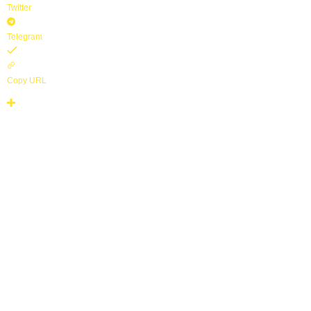
Twitter
z
í
Telegram
n
Copy URL