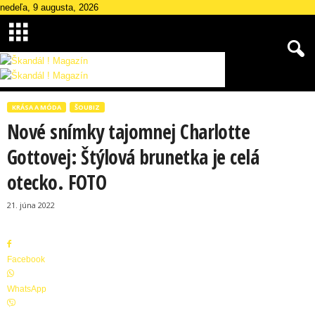
nedeľa, 9 augusta, 2026
Š
k
KRÁSA A MÓDA
ŠOUBIZ
a
Nové snímky tajomnej Charlotte
n
d
Gottovej: Štýlová brunetka je celá
á
otecko. FOTO
l
M
21. júna 2022
a
g
a
z
Facebook
í
n
WhatsApp