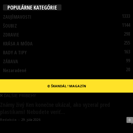
POPULÁRNE KATEGÓRIE
1333
ZAUJÍMAVOSTI
1144
ŠOUBIZ
298
ZDRAVIE
255
KRÁSA A MÓDA
163
RADY A TIPY
99
ZÁBAVA
20
Nezaradené
© ŠKANDÁL ! MAGAZÍN
ĎALŠIE PRÍBEHY
Známy živý Ken konečne ukázal, ako vyzeral pred
plastikami! Nebudete veriť...
Redakcia
-
29. júla 2026
0