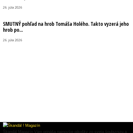
26. júla 2026
SMUTNÝ pohľad na hrob Tomáša Holého. Takto vyzerá jeho
hrob po...
26. júla 2026
Škandál Magazín Vám prináša najnovšie pikošky zo sveta šoubiznizu a