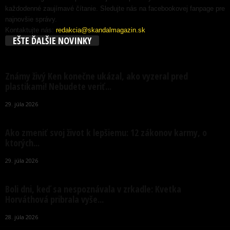
každodenné zaujímavé čítanie. Sledujte nás na facebookovej fanpage pre
najnovšie správy.
Kontaktujte nás:
redakcia@skandalmagazin.sk
EŠTE ĎALŠIE NOVINKY
Známy živý Ken konečne ukázal, ako vyzeral pred
plastikami! Nebudete veriť...
29. júla 2026
Ako zmeniť svoj život k lepšiemu: 12 zákonov karmy, o
ktorých...
29. júla 2026
Boli dni, keď sa nespoznávala v zrkadle: Kvetka
Horváthová pribrala vyše...
28. júla 2026