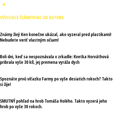
SÚVISIACE ČLÁNKY
VIAC OD AUTORA
Známy živý Ken konečne ukázal, ako vyzeral pred plastikami!
Nebudete veriť vlastným očiam!
Boli dni, keď sa nespoznávala v zrkadle: Kvetka Horváthová
pribrala vyše 30 kíl, jej premena vyráža dych
Spoznáte prvú víťazku Farmy po vyše desiatich rokoch? Takto
si žije!
SMUTNÝ pohľad na hrob Tomáša Holého. Takto vyzerá jeho
hrob po vyše 30 rokoch.