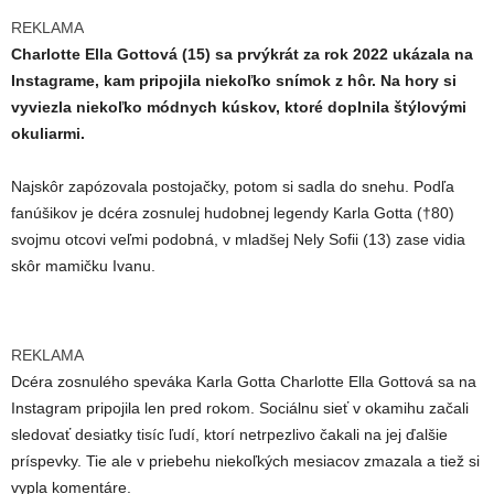
REKLAMA
Charlotte Ella Gottová (15) sa prvýkrát za rok 2022 ukázala na
Instagrame, kam pripojila niekoľko snímok z hôr. Na hory si
vyviezla niekoľko módnych kúskov, ktoré doplnila štýlovými
okuliarmi.
Najskôr zapózovala postojačky, potom si sadla do snehu. Podľa
fanúšikov je dcéra zosnulej hudobnej legendy Karla Gotta (†80)
svojmu otcovi veľmi podobná, v mladšej Nely Sofii (13) zase vidia
skôr mamičku Ivanu.
REKLAMA
Dcéra zosnulého speváka Karla Gotta Charlotte Ella Gottová sa na
Instagram pripojila len pred rokom. Sociálnu sieť v okamihu začali
sledovať desiatky tisíc ľudí, ktorí netrpezlivo čakali na jej ďalšie
príspevky. Tie ale v priebehu niekoľkých mesiacov zmazala a tiež si
vypla komentáre.