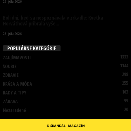
29. júla 2026
Boli dni, keď sa nespoznávala v zrkadle: Kvetka
Horváthová pribrala vyše...
28. júla 2026
POPULÁRNE KATEGÓRIE
1333
ZAUJÍMAVOSTI
1144
ŠOUBIZ
298
ZDRAVIE
255
KRÁSA A MÓDA
163
RADY A TIPY
99
ZÁBAVA
20
Nezaradené
© ŠKANDÁL ! MAGAZÍN