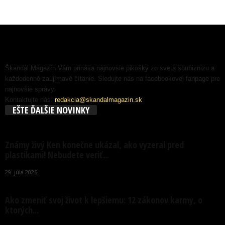
Škandál Magazín Vám prináša najnovšie pikošky zo sveta šoubiznizu a
každodenné zaujímavé čítanie. Sledujte nás na facebookovej fanpage pre
najnovšie správy.
Kontaktujte nás:
redakcia@skandalmagazin.sk
EŠTE ĎALŠIE NOVINKY
Známy živý Ken konečne ukázal, ako vyzeral pred
plastikami! Nebudete veriť...
29. júla 2026
Ako zmeniť svoj život k lepšiemu: 12 zákonov karmy, o
ktorých...