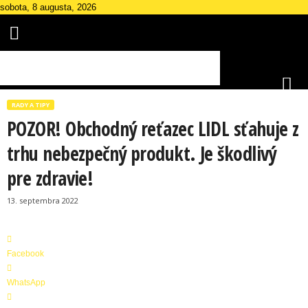
sobota, 8 augusta, 2026
RADY A TIPY
POZOR! Obchodný reťazec LIDL sťahuje z
trhu nebezpečný produkt. Je škodlivý
Š
pre zdravie!
k
a
13. septembra 2022
n
d
á
l
Facebook
M
a
WhatsApp
g
a