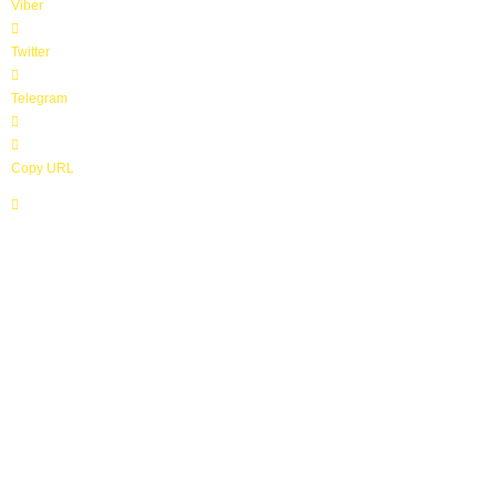
Viber
z
í
Twitter
n
Telegram
Copy URL