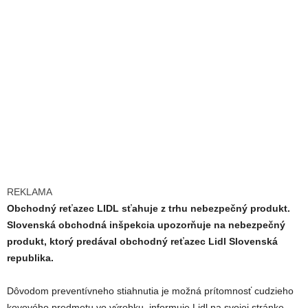
REKLAMA
Obchodný reťazec LIDL sťahuje z trhu nebezpečný produkt.
Slovenská obchodná inšpekcia upozorňuje na nebezpečný
produkt, ktorý predával obchodný reťazec Lidl Slovenská
republika.
Dôvodom preventívneho stiahnutia je možná prítomnosť cudzieho
kovového predmetu vo výrobku, informuje Lidl na svojej stránke.